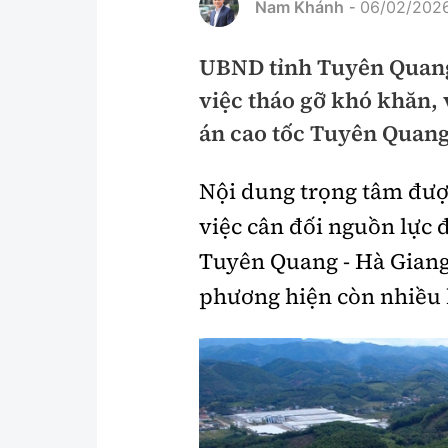
Nam Khánh
06/02/2026
-
Pháp luật
An toàn giao t
UBND tỉnh Tuyên Quang
Thanh tra
Giao thông 24
việc tháo gỡ khó khăn,
An ninh hình sự
ATGT địa phươ
án cao tốc Tuyên Quang
Điều tra
Văn hóa giao t
Nội dung trọng tâm đượ
Pháp đình
Lái xe an toàn
việc cân đối nguồn lực 
Hỏi - Đáp
Chung tay vì A
Tuyên Quang - Hà Giang
Gương sáng gi
phương hiện còn nhiều
xem thêm
Chất lượng sống
Văn hóa - Giải T
Giáo dục
Văn hóa