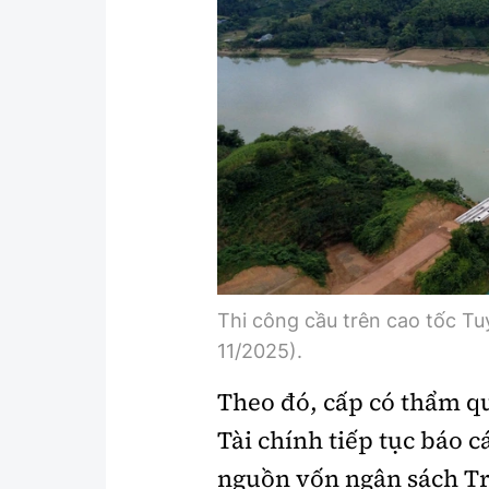
Y tế
Showbiz
Đời sống
Điện ảnh
Lao động - Công đoàn
Âm nhạc
Thế giới
Đi ++
Thời sự Quốc tế
Du lịch
Hồ sơ tài liệu
Khám phá
Thế giới giao thông
Lối sống
Thi công cầu trên cao tốc T
Thế giới xây dựng
Ẩm thực
11/2025).
Theo đó, cấp có thẩm q
Tài chính tiếp tục báo 
nguồn vốn ngân sách Tr