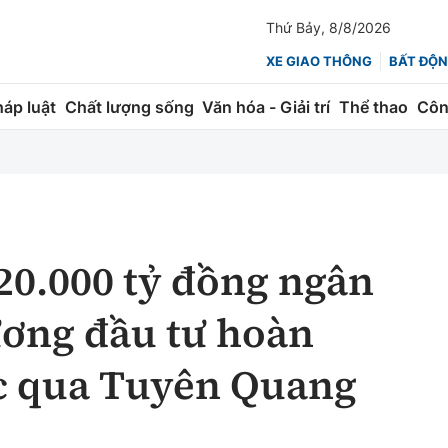
Thứ Bảy, 8/8/2026
XE GIAO THÔNG
BẤT ĐỘN
háp luật
Chất lượng sống
Văn hóa - Giải trí
Thể thao
Côn
Giao thông
Kinh tế
ành
Quản lý
Thị trường
 trúc
Đường bộ
Tài chính
20.000 tỷ đồng ngân
ng
Hàng không
Chứng khoán
ương đầu tư hoàn
 lượng
Đường sắt
Bảo hiểm
ốc qua Tuyên Quang
Đường sắt tốc độ cao
Doanh nghiệp
Đăng kiểm
xem thêm