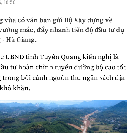
, 18:58
hông
Đường thủy
 vừa có văn bản gửi Bộ Xây dựng về
h
Hàng hải
 vướng mắc, đẩy nhanh tiến độ đầu tư dự
ng
Đường sắt đô thị
 - Hà Giang.
hông
Nhà thầu
c UBND tỉnh Tuyên Quang kiến nghị là
Mời thầu - Đấu thầu
đầu tư hoàn chỉnh tuyến đường bộ cao tốc
TGT
Thi viết về Ngành
 trong bối cảnh nguồn thu ngân sách địa
ao thông
 khó khăn.
rí
Thể thao
Công nghệ
Bóng đá
Công nghệ mới