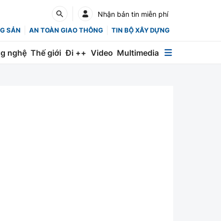
Nhận bản tin miễn phí
G SẢN
AN TOÀN GIAO THÔNG
TIN BỘ XÂY DỰNG
g nghệ
Thế giới
Đi ++
Video
Multimedia
Multimedia
Special
Emagazine
Photo
Infographic
English
Các chuyên trang