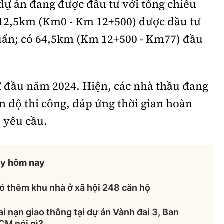
dự án đang được đầu tư với tổng chiều
 12,5km (Km0 - Km 12+500) được đầu tư
huẩn; có 64,5km (Km 12+500 - Km77) đầu
ừ đầu năm 2024. Hiện, các nhà thầu đang
n độ thi công, đáp ứng thời gian hoàn
 yêu cầu.
ày hôm nay
ó thêm khu nhà ở xã hội 248 căn hộ
tai nạn giao thông tại dự án Vành đai 3, Ban
CM nói gì?