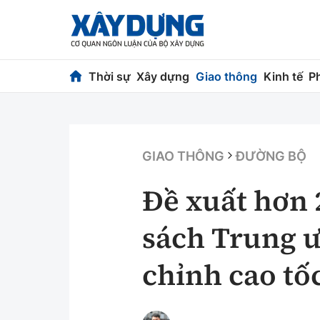
Thời sự
Xây dựng
Giao thông
Kinh tế
P
Thời sự
Xây dựng
Chính trị
Chỉ đạo điều h
GIAO THÔNG
ĐƯỜNG BỘ
Xã hội
Quy hoạch kiến
Đề xuất hơn 
Chuyện dọc đường
Vật liệu xây dự
sách Trung 
Cải chính
Giám định chất
chỉnh cao t
Quản lý đô thị