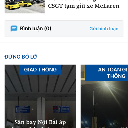
CSGT tạm giữ xe McLaren
Bình luận (
0
)
Gửi bình luận
ĐỪNG BỎ LỠ
GIAO THÔNG
AN TOÀN G
THÔNG
Sân bay Nội Bài áp