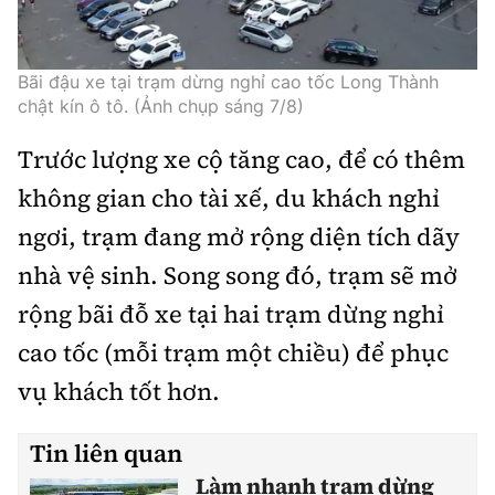
Thế giới
Gương sáng giao thông
Âm nhạc
Nhà thầu
Hậu trường sao
Sản phẩm mới
Thời sự Quốc tế
Đi ++
Bãi đậu xe tại trạm dừng nghỉ cao tốc Long Thành
Mời thầu - Đấu thầu
360 độ thể thao
chật kín ô tô. (Ảnh chụp sáng 7/8)
Tư vấn
Hồ sơ tài liệu
Du lịch
Video
Thi viết về GTVT
Trước lượng xe cộ tăng cao, để có thêm
Thế giới giao thông
Khám phá
không gian cho tài xế, du khách nghỉ
Thời sự
Thế giới xây dựng
ngơi, trạm đang mở rộng diện tích dãy
Lối sống
Khám phá
nhà vệ sinh. Song song đó, trạm sẽ mở
Ẩm thực
Camera giao thông
rộng bãi đỗ xe tại hai trạm dừng nghỉ
Cơ quan chủ quản: Bộ Xây dựng
cao tốc (mỗi trạm một chiều) để phục
Câu chuyện giao thông
Giấy phép số: 03/GP-BVHTTDL, cấp ngày 1/4/2025.
vụ khách tốt hơn.
Giải trí - Thể thao
Tòa soạn: Số 2 Nguyễn Công Hoan, phường Giảng Võ,
Tin liên quan
Hà Nội.
Làm nhanh trạm dừng