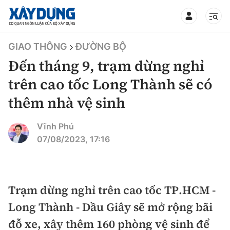
TIN BỘ XÂY DỰNG
GIAO THÔNG
ĐƯỜNG BỘ
Đến tháng 9, trạm dừng nghỉ
trên cao tốc Long Thành sẽ có
thêm nhà vệ sinh
CHUYÊN MỤC
Vĩnh Phú
Mới nhất
07/08/2023, 17:16
Thời sự
Chính trị
Trạm dừng nghỉ trên cao tốc TP.HCM -
Xây dựng
Long Thành - Dầu Giây sẽ mở rộng bãi
Xã hội
Chỉ đạo điều hành
đỗ xe, xây thêm 160 phòng vệ sinh để
Giao thông