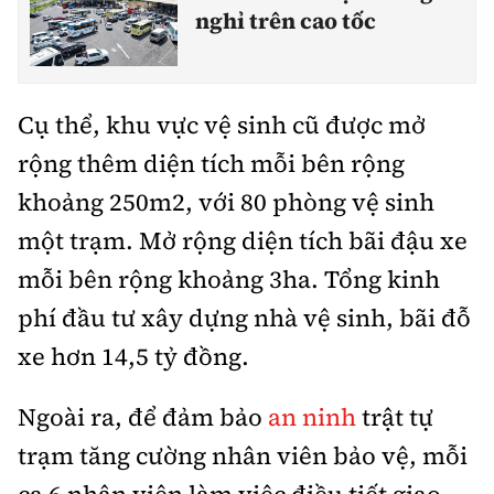
Tổng biên tập:
Nguyễn Thị Hồng Nga
nghỉ trên cao tốc
Phó Tổng biên tập:
Nguyễn Sơn Tùng,
Nguyễn Đức Thắng, La Đức Hùng
Cụ thể, khu vực vệ sinh cũ được mở
Hotline:
Quảng cáo và Phát hành:
0901 514 799
0915 057 282
rộng thêm diện tích mỗi bên rộng
Email:
bandoc@baoxaydung.vn
khoảng 250m2, với 80 phòng vệ sinh
Cấm sao chép dưới mọi hình thức nếu không có sự
một trạm. Mở rộng diện tích bãi đậu xe
chấp thuận bằng văn bản.
mỗi bên rộng khoảng 3ha. Tổng kinh
phí đầu tư xây dựng nhà vệ sinh, bãi đỗ
xe hơn 14,5 tỷ đồng.
Thông tin tòa
Ngoài ra, để đảm bảo
an ninh
trật tự
soạn
trạm tăng cường nhân viên bảo vệ, mỗi