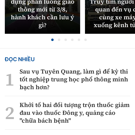
dụng phân luồng giao
Truy tìm người 
thông mới từ 3/8,
quan đến vụ c
hành khách cần lưu ý
cùng xe máy
gì?
xuống kênh t
ĐỌC NHIỀU
Sau vụ Tuyên Quang, làm gì để kỳ thi
tốt nghiệp trung học phổ thông minh
bạch hơn?
Khởi tố hai đối tượng trộn thuốc giảm
đau vào thuốc Đông y, quảng cáo
"chữa bách bệnh"