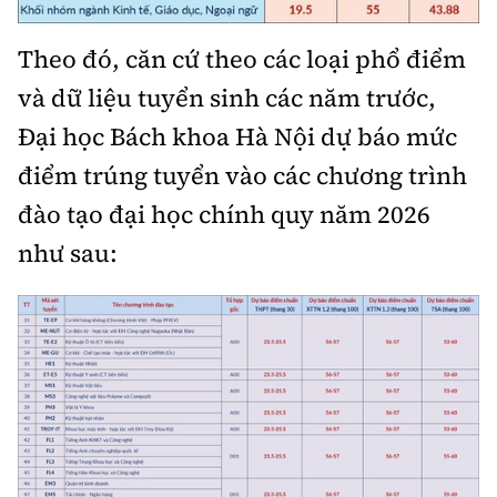
Tổng biên tập:
Nguyễn Thị Hồng Nga
Phó Tổng biên tập:
Nguyễn Sơn Tùng,
Theo đó, căn cứ theo các loại phổ điểm
Nguyễn Đức Thắng, La Đức Hùng
và dữ liệu tuyển sinh các năm trước,
Hotline:
Quảng cáo và Phát hành:
Đại học Bách khoa Hà Nội dự báo mức
0901 514 799
0915 057 282
điểm trúng tuyển vào các chương trình
Email:
bandoc@baoxaydung.vn
đào tạo đại học chính quy năm 2026
Cấm sao chép dưới mọi hình thức nếu không có sự
như sau:
chấp thuận bằng văn bản.
Thông tin tòa
soạn