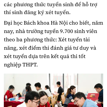
các phương thức tuyển sinh để hỗ trợ
Chuyện dọc đường
Quy hoạch kiến trúc
Quản lý
Kinh tế
thí sinh đăng ký xét tuyển.
Cải chính
Vật liệu xây dựng
Đường bộ
Đại học Bách khoa Hà Nội cho biết, năm
Thị trường
Pháp luật
Giám định chất lượng
nay, nhà trường tuyển 9.700 sinh viên
Hàng không
Tài chính
Thanh tra
theo ba phương thức: Xét tuyển tài
An toàn giao thông
Quản lý đô thị
Đường sắt
Chứng khoán
năng, xét điểm thi đánh giá tư duy và
An ninh hình sự
Giao thông 24h
Chất lượng sống
xét tuyển dựa trên kết quả thi tốt
Đăng kiểm
Bảo hiểm
Điều tra
ATGT địa phương
nghiệp THPT.
Giáo dục
Văn hóa - Giải Trí
Đường sắt tốc độ cao
Doanh nghiệp
Pháp đình
Văn hóa giao thông
Y tế
Văn hóa
Đường thủy
Thể thao
Hỏi - Đáp
Lái xe an toàn
Đời sống
Showbiz
Hàng hải
Bóng đá
Công nghệ
Chung tay vì ATGT
Lao động - Công đoàn
Điện ảnh
Đường sắt đô thị
Bình luận
Công nghệ mới