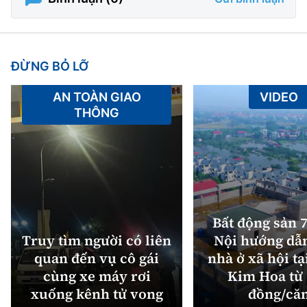
ĐỪNG BỎ LỠ
AN TOÀN GIAO
VIDEO
THÔNG
Bất động sản 7
Truy tìm người có liên
Nội hướng dẫ
quan đến vụ cô gái
nhà ở xã hội tạ
cùng xe máy rơi
Kim Hoa từ 
xuống kênh tử vong
đồng/că