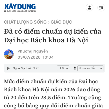
TIN BỘ XÂY DỰNG
CHẤT LƯỢNG SỐNG
GIÁO DỤC
Đã có điểm chuẩn dự kiến của
Đại học Bách khoa Hà Nội
CHUYÊN MỤC
Phượng Nguyễn
03/07/2026, 10:04
Mới nhất
Nghe đọc bài
3:25
Thời sự
Mức điểm chuẩn dự kiến của Đại học
Bách khoa Hà Nội năm 2026 dao động
Chính trị
Xây dựng
từ 20 đến trên 28,5 điểm. Trường cũng
Xã hội
Chỉ đạo điều hành
công bố bảng quy đổi điểm chuẩn giữa
Giao thông