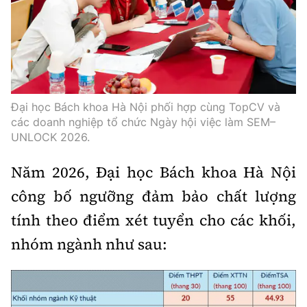
Thế giới
Gương sáng giao thông
Âm nhạc
Nhà thầu
Hậu trường sao
Sản phẩm mới
Thời sự Quốc tế
Đi ++
Mời thầu - Đấu thầu
360 độ thể thao
Tư vấn
Hồ sơ tài liệu
Du lịch
Video
Thi viết về GTVT
Đại học Bách khoa Hà Nội phối hợp cùng TopCV và
Thế giới giao thông
Khám phá
Thời sự
các doanh nghiệp tổ chức Ngày hội việc làm SEM–
UNLOCK 2026.
Thế giới xây dựng
Lối sống
Khám phá
Năm 2026, Đại học Bách khoa Hà Nội
Ẩm thực
Camera giao thông
công bố ngưỡng đảm bảo chất lượng
Cơ quan chủ quản: Bộ Xây dựng
tính theo điểm xét tuyển cho các khối,
Câu chuyện giao thông
Giấy phép số: 03/GP-BVHTTDL, cấp ngày 1/4/2025.
nhóm ngành như sau:
Giải trí - Thể thao
Tòa soạn: Số 2 Nguyễn Công Hoan, phường Giảng Võ,
Hà Nội.