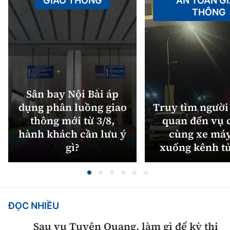
GIAO THÔNG
AN TOÀN G
THÔNG
Sân bay Nội Bài áp
dụng phân luồng giao
Truy tìm người 
thông mới từ 3/8,
quan đến vụ c
hành khách cần lưu ý
cùng xe máy
gì?
xuống kênh t
ĐỌC NHIỀU
Sau vụ Tuyên Quang, làm gì để kỳ thi