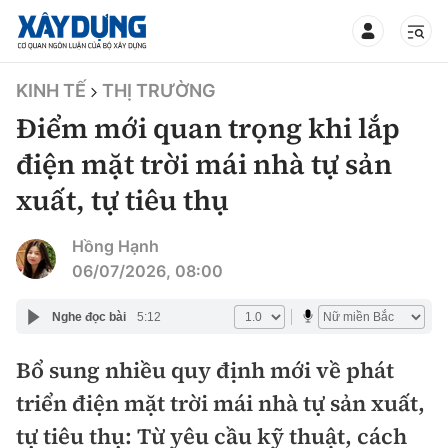
TIN BỘ XÂY DỰNG
KINH TẾ
THỊ TRƯỜNG
Điểm mới quan trọng khi lắp
điện mặt trời mái nhà tự sản
xuất, tự tiêu thụ
CHUYÊN MỤC
Hồng Hạnh
Mới nhất
06/07/2026, 08:00
Thời sự
Nghe đọc bài
5:12
Chính trị
Bổ sung nhiều quy định mới về phát
Xây dựng
triển điện mặt trời mái nhà tự sản xuất,
Xã hội
Chỉ đạo điều hành
tự tiêu thụ: Từ yêu cầu kỹ thuật, cách
Giao thông