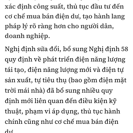
Chuyện dọc đường
xác định công suất, thủ tục đầu tư đến
Quy hoạch kiến trúc
Quản lý
Kinh tế
cơ chế mua bán điện dư, tạo hành lang
Cải chính
Vật liệu xây dựng
pháp lý rõ ràng hơn cho người dân,
Đường bộ
Thị trường
Pháp luật
doanh nghiệp.
Giám định chất lượng
Hàng không
Tài chính
Thanh tra
Nghị định sửa đổi, bổ sung Nghị định 58
An toàn giao thông
Quản lý đô thị
Đường sắt
Chứng khoán
quy định về phát triển điện năng lượng
An ninh hình sự
Giao thông 24h
Chất lượng sống
tái tạo, điện năng lượng mới và điện tự
Đăng kiểm
Bảo hiểm
Điều tra
ATGT địa phương
sản xuất, tự tiêu thụ (bao gồm điện mặt
Giáo dục
Văn hóa - Giải Trí
Đường sắt tốc độ cao
Doanh nghiệp
trời mái nhà) đã bổ sung nhiều quy
Pháp đình
Văn hóa giao thông
Y tế
Văn hóa
Đường thủy
định mới liên quan đến điều kiện kỹ
Thể thao
Hỏi - Đáp
Lái xe an toàn
Đời sống
thuật, phạm vi áp dụng, thủ tục hành
Showbiz
Hàng hải
Bóng đá
Công nghệ
chính cũng như cơ chế mua bán điện
Chung tay vì ATGT
Lao động - Công đoàn
Điện ảnh
Đường sắt đô thị
Bình luận
dư.
Công nghệ mới