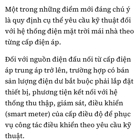
Tổng biên tập:
Nguyễn Thị Hồng Nga
Một trong những điểm mới đáng chú ý
Phó Tổng biên tập:
Nguyễn Sơn Tùng,
là quy định cụ thể yêu cầu kỹ thuật đối
Nguyễn Đức Thắng, La Đức Hùng
với hệ thống điện mặt trời mái nhà theo
Hotline:
Quảng cáo và Phát hành:
từng cấp điện áp.
0901 514 799
0915 057 282
Email:
bandoc@baoxaydung.vn
Đối với nguồn điện đấu nối từ cấp điện
Cấm sao chép dưới mọi hình thức nếu không có sự
áp trung áp trở lên, trường hợp có bán
chấp thuận bằng văn bản.
sản lượng điện dư bắt buộc phải lắp đặt
thiết bị, phương tiện kết nối với hệ
thống thu thập, giám sát, điều khiển
(smart meter) của cấp điều độ để phục
Thông tin tòa
soạn
vụ công tác điều khiển theo yêu cầu kỹ
thuật.