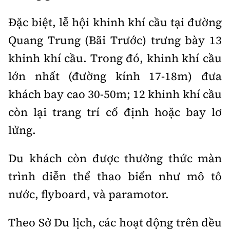
Tổng biên tập:
Nguyễn Thị Hồng Nga
Đặc biệt, lễ hội khinh khí cầu tại đường
Phó Tổng biên tập:
Nguyễn Sơn Tùng,
Nguyễn Đức Thắng, La Đức Hùng
Quang Trung (Bãi Trước) trưng bày 13
khinh khí cầu. Trong đó, khinh khí cầu
Hotline:
Quảng cáo và Phát hành:
0901 514 799
0915 057 282
lớn nhất (đường kính 17-18m) đưa
Email:
bandoc@baoxaydung.vn
khách bay cao 30-50m; 12 khinh khí cầu
Cấm sao chép dưới mọi hình thức nếu không có sự
còn lại trang trí cố định hoặc bay lơ
chấp thuận bằng văn bản.
lửng.
Du khách còn được thưởng thức màn
trình diễn thể thao biển như mô tô
Thông tin tòa
nước, flyboard, và paramotor.
soạn
Theo Sở Du lịch, các hoạt động trên đều