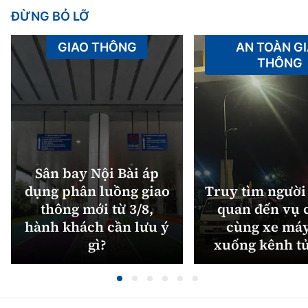
ĐỪNG BỎ LỠ
GIAO THÔNG
AN TOÀN G
THÔNG
Sân bay Nội Bài áp
dụng phân luồng giao
Truy tìm người 
thông mới từ 3/8,
quan đến vụ c
hành khách cần lưu ý
cùng xe máy
gì?
xuống kênh t