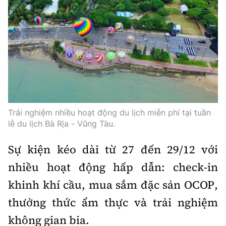
Thế giới
Gương sáng giao thông
Âm nhạc
Nhà thầu
Hậu trường sao
Sản phẩm mới
Thời sự Quốc tế
Đi ++
Mời thầu - Đấu thầu
360 độ thể thao
Tư vấn
Hồ sơ tài liệu
Du lịch
Video
Thi viết về GTVT
Thế giới giao thông
Khám phá
Thời sự
Thế giới xây dựng
Lối sống
Trải nghiệm nhiều hoạt động du lịch miễn phí tại tuần
Khám phá
lễ du lịch Bà Rịa - Vũng Tàu.
Ẩm thực
Camera giao thông
Sự kiện kéo dài từ 27 đến 29/12 với
Cơ quan chủ quản: Bộ Xây dựng
Câu chuyện giao thông
nhiều hoạt động hấp dẫn: check-in
Giấy phép số: 03/GP-BVHTTDL, cấp ngày 1/4/2025.
khinh khí cầu, mua sắm đặc sản OCOP,
Giải trí - Thể thao
Tòa soạn: Số 2 Nguyễn Công Hoan, phường Giảng Võ,
thưởng thức ẩm thực và trải nghiệm
Hà Nội.
không gian bia.