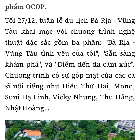
Chuyện dọc đường
phẩm OCOP.
Quy hoạch kiến trúc
Quản lý
Kinh tế
Tối 27/12, tuần lễ du lịch Bà Rịa - Vũng
Cải chính
Vật liệu xây dựng
Đường bộ
Thị trường
Tàu khai mạc với chương trình nghệ
Pháp luật
Giám định chất lượng
thuật đặc sắc gồm ba phần: "Bà Rịa -
Hàng không
Tài chính
Thanh tra
An toàn giao thông
Vũng Tàu tình yêu của tôi", "Sẵn sàng
Quản lý đô thị
Đường sắt
Chứng khoán
khám phá", và "Điểm đến đa cảm xúc".
An ninh hình sự
Giao thông 24h
Chất lượng sống
Đăng kiểm
Chương trình có sự góp mặt của các ca
Bảo hiểm
Điều tra
ATGT địa phương
Giáo dục
sĩ nổi tiếng như Hiếu Thứ Hai, Mono,
Văn hóa - Giải Trí
Đường sắt tốc độ cao
Doanh nghiệp
Pháp đình
Suni Hạ Linh, Vicky Nhung, Thu Hằng,
Văn hóa giao thông
Y tế
Văn hóa
Đường thủy
Thể thao
Nhật Hoàng…
Hỏi - Đáp
Lái xe an toàn
Đời sống
Showbiz
Hàng hải
Bóng đá
Công nghệ
Chung tay vì ATGT
Lao động - Công đoàn
Điện ảnh
Đường sắt đô thị
Bình luận
Công nghệ mới