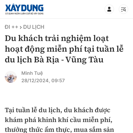
TIN BỘ XÂY DỰNG
ĐI ++
DU LỊCH
Du khách trải nghiệm loạt
hoạt động miễn phí tại tuần lễ
du lịch Bà Rịa - Vũng Tàu
CHUYÊN MỤC
Minh Tuệ
Mới nhất
28/12/2024, 09:57
Thời sự
Chính trị
Tại tuần lễ du lịch, du khách được
Xây dựng
khám phá khinh khí cầu miễn phí,
Xã hội
Chỉ đạo điều hành
thưởng thức ẩm thực, mua sắm sản
Giao thông