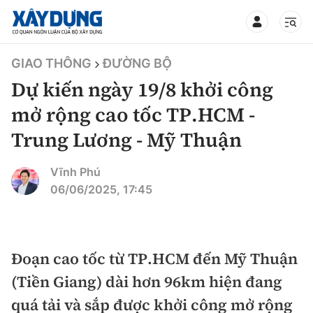
TIN BỘ XÂY DỰNG
GIAO THÔNG
ĐƯỜNG BỘ
Dự kiến ngày 19/8 khởi công
mở rộng cao tốc TP.HCM -
Trung Lương - Mỹ Thuận
CHUYÊN MỤC
Vĩnh Phú
Mới nhất
06/06/2025, 17:45
Thời sự
Chính trị
Đoạn cao tốc từ TP.HCM đến Mỹ Thuận
Xây dựng
(Tiền Giang) dài hơn 96km hiện đang
Xã hội
Chỉ đạo điều hành
quá tải và sắp được khởi công mở rộng
Giao thông