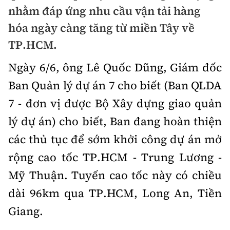
Chuyện dọc đường
nhằm đáp ứng nhu cầu vận tải hàng
Quy hoạch kiến trúc
Quản lý
Kinh tế
hóa ngày càng tăng từ miền Tây về
Cải chính
Vật liệu xây dựng
TP.HCM.
Đường bộ
Thị trường
Pháp luật
Giám định chất lượng
Ngày 6/6, ông Lê Quốc Dũng, Giám đốc
Hàng không
Tài chính
Thanh tra
Ban Quản lý dự án 7 cho biết (Ban QLDA
An toàn giao thông
Quản lý đô thị
Đường sắt
Chứng khoán
7 - đơn vị được Bộ Xây dựng giao quản
An ninh hình sự
Giao thông 24h
Chất lượng sống
lý dự án) cho biết, Ban đang hoàn thiện
Đăng kiểm
Bảo hiểm
Điều tra
ATGT địa phương
các thủ tục để sớm khởi công dự án mở
Giáo dục
Văn hóa - Giải Trí
Đường sắt tốc độ cao
Doanh nghiệp
Pháp đình
rộng cao tốc TP.HCM - Trung Lương -
Văn hóa giao thông
Y tế
Văn hóa
Đường thủy
Mỹ Thuận. Tuyến cao tốc này có chiều
Thể thao
Hỏi - Đáp
Lái xe an toàn
Đời sống
dài 96km qua TP.HCM, Long An, Tiền
Showbiz
Hàng hải
Bóng đá
Công nghệ
Giang.
Chung tay vì ATGT
Lao động - Công đoàn
Điện ảnh
Đường sắt đô thị
Bình luận
Công nghệ mới