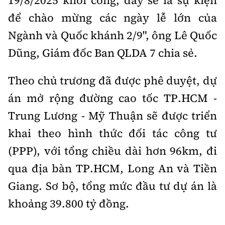
19/8/2025 khởi công, đây sẽ là sự kiện
Tổng biên tập:
Nguyễn Thị Hồng Nga
để chào mừng các ngày lễ lớn của
Phó Tổng biên tập:
Nguyễn Sơn Tùng,
Ngành và Quốc khánh 2/9", ông Lê Quốc
Nguyễn Đức Thắng, La Đức Hùng
Dũng, Giám đốc Ban QLDA 7 chia sẻ.
Hotline:
Quảng cáo và Phát hành:
0901 514 799
0915 057 282
Theo chủ trương đã được phê duyệt, dự
Email:
bandoc@baoxaydung.vn
án mở rộng đường cao tốc TP.HCM -
Cấm sao chép dưới mọi hình thức nếu không có sự
chấp thuận bằng văn bản.
Trung Lương - Mỹ Thuận sẽ được triển
khai theo hình thức đối tác công tư
(PPP), với tổng chiều dài hơn 96km, đi
qua địa bàn TP.HCM, Long An và Tiền
Giang. Sơ bộ, tổng mức đầu tư dự án là
Thông tin tòa
soạn
khoảng 39.800 tỷ đồng.