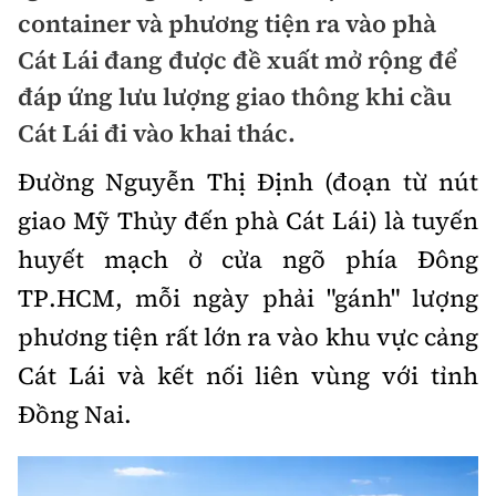
Chuyện dọc đường
container và phương tiện ra vào phà
Quy hoạch kiến trúc
Quản lý
Kinh tế
Cát Lái đang được đề xuất mở rộng để
Cải chính
Vật liệu xây dựng
đáp ứng lưu lượng giao thông khi cầu
Đường bộ
Thị trường
Pháp luật
Cát Lái đi vào khai thác.
Giám định chất lượng
Hàng không
Tài chính
Thanh tra
Đường Nguyễn Thị Định (đoạn từ nút
An toàn giao thông
Quản lý đô thị
Đường sắt
Chứng khoán
giao Mỹ Thủy đến phà Cát Lái) là tuyến
An ninh hình sự
Giao thông 24h
Chất lượng sống
huyết mạch ở cửa ngõ phía Đông
Đăng kiểm
Bảo hiểm
Điều tra
ATGT địa phương
TP.HCM, mỗi ngày phải "gánh" lượng
Giáo dục
Văn hóa - Giải Trí
Đường sắt tốc độ cao
Doanh nghiệp
phương tiện rất lớn ra vào khu vực cảng
Pháp đình
Văn hóa giao thông
Y tế
Văn hóa
Đường thủy
Cát Lái và kết nối liên vùng với tỉnh
Thể thao
Hỏi - Đáp
Lái xe an toàn
Đời sống
Đồng Nai.
Showbiz
Hàng hải
Bóng đá
Công nghệ
Chung tay vì ATGT
Lao động - Công đoàn
Điện ảnh
Đường sắt đô thị
Bình luận
Công nghệ mới