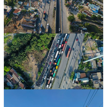
Tổng biên tập:
Nguyễn Thị Hồng Nga
Phó Tổng biên tập:
Nguyễn Sơn Tùng,
Nguyễn Đức Thắng, La Đức Hùng
Hotline:
Quảng cáo và Phát hành:
0901 514 799
0915 057 282
Email:
bandoc@baoxaydung.vn
Cấm sao chép dưới mọi hình thức nếu không có sự
chấp thuận bằng văn bản.
Thông tin tòa
soạn