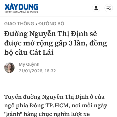
TIN BỘ XÂY DỰNG
GIAO THÔNG
ĐƯỜNG BỘ
Đường Nguyễn Thị Định sẽ
được mở rộng gấp 3 lần, đồng
bộ cầu Cát Lái
CHUYÊN MỤC
Mỹ Quỳnh
Mới nhất
21/01/2026, 16:32
Thời sự
Chính trị
Tuyến đường Nguyễn Thị Định ở cửa
Xây dựng
ngõ phía Đông TP.HCM, nơi mỗi ngày
Xã hội
Chỉ đạo điều hành
"gánh" hàng chục nghìn lượt xe
Giao thông