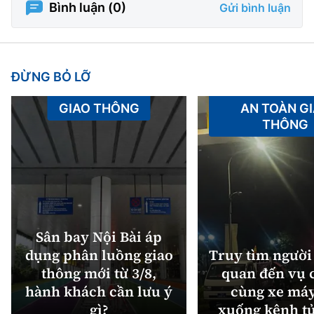
Bình luận (
0
)
Gửi bình luận
ĐỪNG BỎ LỠ
GIAO THÔNG
AN TOÀN G
THÔNG
Sân bay Nội Bài áp
dụng phân luồng giao
Truy tìm người 
thông mới từ 3/8,
quan đến vụ c
hành khách cần lưu ý
cùng xe máy
gì?
xuống kênh t