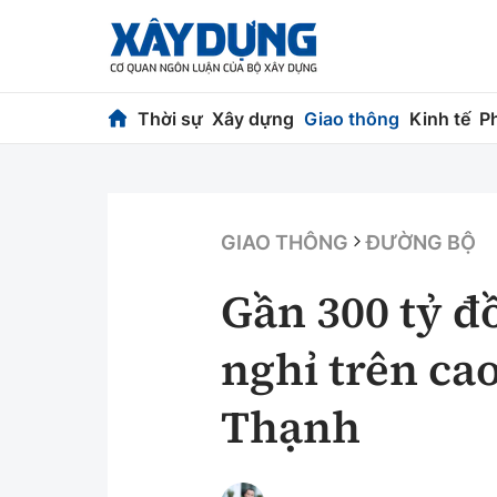
Thời sự
Xây dựng
Giao thông
Kinh tế
P
Thời sự
Xây dựng
Chính trị
Chỉ đạo điều h
GIAO THÔNG
ĐƯỜNG BỘ
Xã hội
Quy hoạch kiến
Gần 300 tỷ đ
Chuyện dọc đường
Vật liệu xây dự
nghỉ trên ca
Cải chính
Giám định chất
Thạnh
Quản lý đô thị