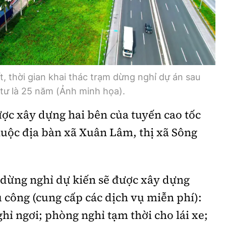
Bình luận
Sản phẩm mới
Hậu trường sao
AI
360 độ thể thao
Tư vấn
Video
t, thời gian khai thác trạm dừng nghỉ dự án sau
tư là 25 năm (Ảnh minh họa).
Thời sự
ược xây dựng hai bên của tuyến cao tốc
Khám phá
huộc địa bàn xã Xuân Lâm, thị xã Sông
Camera giao thông
Câu chuyện giao thông
dừng nghỉ dự kiến sẽ được xây dựng
Lăng kính xây dựng
 công (cung cấp các dịch vụ miễn phí):
Giải trí - Thể thao
hỉ ngơi; phòng nghỉ tạm thời cho lái xe;