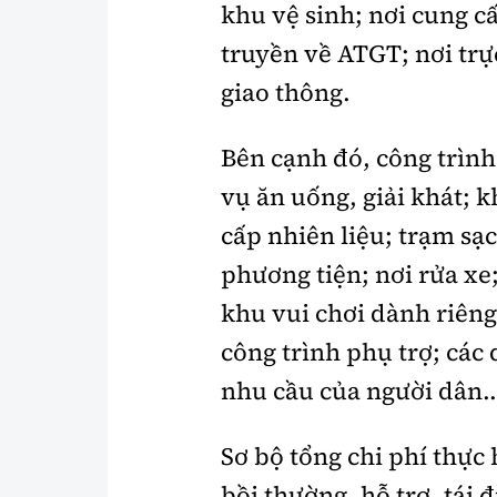
khu vệ sinh; nơi cung c
truyền về ATGT; nơi trự
giao thông.
Bên cạnh đó, công trìn
vụ ăn uống, giải khát; 
cấp nhiên liệu; trạm sạ
phương tiện; nơi rửa xe;
khu vui chơi dành riêng
công trình phụ trợ; các
nhu cầu của người dân..
Sơ bộ tổng chi phí thực 
bồi thường, hỗ trợ, tái 