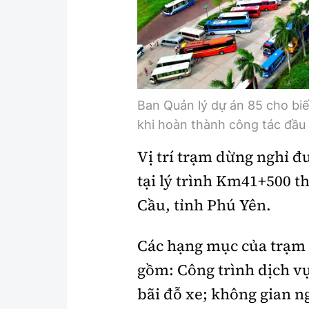
Y tế
Showbiz
Đời sống
Điện ảnh
Lao động - Công đoàn
Âm nhạc
Thế giới
Đi ++
Ban Quản lý dự án 85 cho biế
khi hoàn thành công tác đầu 
Thời sự Quốc tế
Du lịch
Vị trí trạm dừng nghỉ đ
Hồ sơ tài liệu
Khám phá
tại lý trình Km41+500 t
Thế giới giao thông
Lối sống
Cầu, tỉnh Phú Yên.
Thế giới xây dựng
Ẩm thực
Các hạng mục của trạm 
gồm: Công trình dịch vụ
bãi đỗ xe; không gian ng