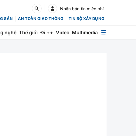
Nhận bản tin miễn phí
G SẢN
AN TOÀN GIAO THÔNG
TIN BỘ XÂY DỰNG
g nghệ
Thế giới
Đi ++
Video
Multimedia
Multimedia
Special
Emagazine
Photo
Infographic
English
Các chuyên trang