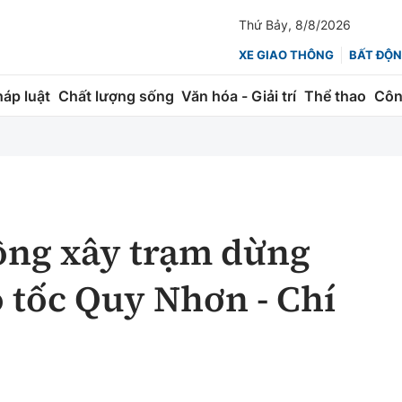
Thứ Bảy, 8/8/2026
XE GIAO THÔNG
BẤT ĐỘN
háp luật
Chất lượng sống
Văn hóa - Giải trí
Thể thao
Côn
Giao thông
Kinh tế
ành
Quản lý
Thị trường
 trúc
Đường bộ
Tài chính
ồng xây trạm dừng
ng
Hàng không
Chứng khoán
o tốc Quy Nhơn - Chí
 lượng
Đường sắt
Bảo hiểm
Đường sắt tốc độ cao
Doanh nghiệp
Đăng kiểm
xem thêm