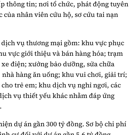
ấp thông tin; nơi tổ chức, phát động tuyên
c của nhân viên cứu hộ, sơ cứu tai nạn
h dịch vụ thương mại gồm: khu vực phục
khu vực giới thiệu và bán hàng hóa; trạm
c xe điện; xưởng bảo dưỡng, sửa chữa
 nhà hàng ăn uống; khu vui chơi, giải trí;
 cho trẻ em; khu dịch vụ nghỉ ngơi, các
 dịch vụ thiết yếu khác nhằm đáp ứng
.
hiện dự án gần 300 tỷ đồng. Sơ bộ chi phí
định cư đối với dự án gần 5,6 tỷ đồng.