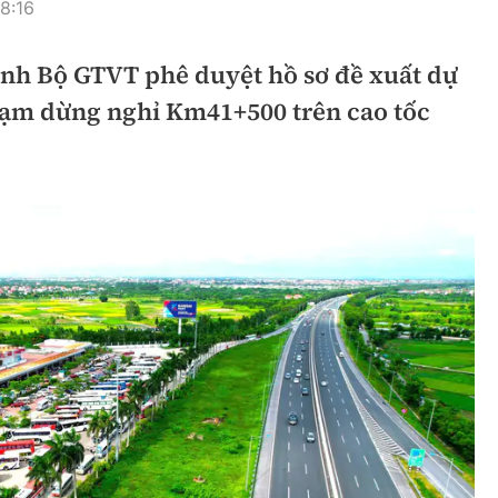
8:16
hông
Đường thủy
rình Bộ GTVT phê duyệt hồ sơ đề xuất dự
h
Hàng hải
rạm dừng nghỉ Km41+500 trên cao tốc
ng
Đường sắt đô thị
hông
Nhà thầu
Mời thầu - Đấu thầu
TGT
Thi viết về Ngành
ao thông
rí
Thể thao
Công nghệ
Bóng đá
Công nghệ mới