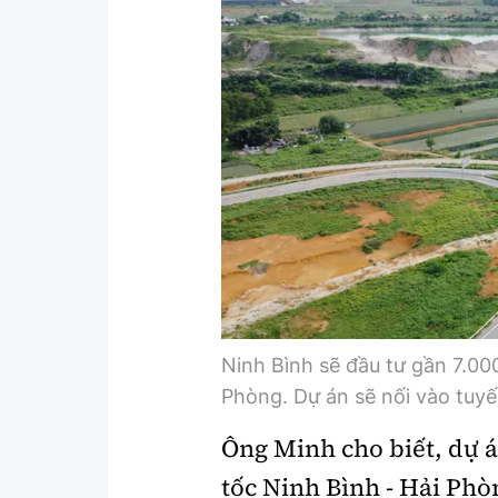
Y tế
Showbiz
Đời sống
Điện ảnh
Lao động - Công đoàn
Âm nhạc
Thế giới
Đi ++
Thời sự Quốc tế
Du lịch
Hồ sơ tài liệu
Khám phá
Thế giới giao thông
Lối sống
Thế giới xây dựng
Ẩm thực
Ninh Bình sẽ đầu tư gần 7.0
Phòng. Dự án sẽ nối vào tuyế
Ông Minh cho biết, dự 
tốc Ninh Bình - Hải Ph