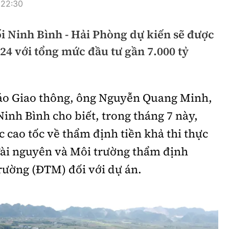
 22:30
hông
Đường thủy
i Ninh Bình - Hải Phòng dự kiến sẽ được
h
Hàng hải
24 với tổng mức đầu tư gần 7.000 tỷ
ng
Đường sắt đô thị
hông
Nhà thầu
 Báo Giao thông, ông Nguyễn Quang Minh,
Mời thầu - Đấu thầu
nh Bình cho biết, trong tháng 7 này,
TGT
Thi viết về Ngành
c cao tốc về thẩm định tiền khả thi thực
ao thông
 Tài nguyên và Môi trường thẩm định
rường (ĐTM) đối với dự án.
rí
Thể thao
Công nghệ
Bóng đá
Công nghệ mới