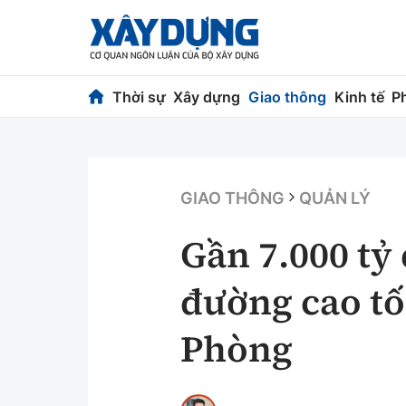
Thời sự
Xây dựng
Giao thông
Kinh tế
P
Thời sự
Xây dựng
Chính trị
Chỉ đạo điều h
GIAO THÔNG
QUẢN LÝ
Xã hội
Quy hoạch kiến
Gần 7.000 tỷ
Chuyện dọc đường
Vật liệu xây dự
đường cao tố
Cải chính
Giám định chất
Phòng
Quản lý đô thị