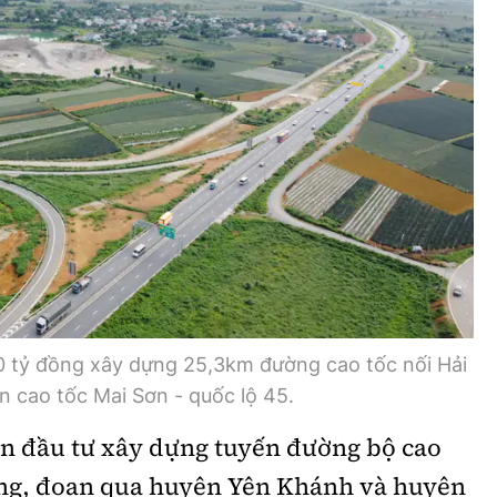
Bình luận
Sản phẩm mới
Hậu trường sao
AI
360 độ thể thao
Tư vấn
Video
Thời sự
Khám phá
Camera giao thông
Câu chuyện giao thông
00 tỷ đồng xây dựng 25,3km đường cao tốc nối Hải
n cao tốc Mai Sơn - quốc lộ 45.
Lăng kính xây dựng
án đầu tư xây dựng tuyến đường bộ cao
Giải trí - Thể thao
òng, đoạn qua huyện Yên Khánh và huyện