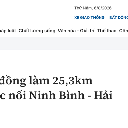
Thứ Năm, 6/8/2026
XE GIAO THÔNG
BẤT ĐỘN
háp luật
Chất lượng sống
Văn hóa - Giải trí
Thể thao
Côn
Giao thông
Kinh tế
ành
Quản lý
Thị trường
 trúc
Đường bộ
Tài chính
 đồng làm 25,3km
ng
Hàng không
Chứng khoán
c nối Ninh Bình - Hải
 lượng
Đường sắt
Bảo hiểm
Đường sắt tốc độ cao
Doanh nghiệp
Đăng kiểm
xem thêm