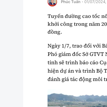
Phúc Tuấn
01/07/2024,
-
Pháp luật
An toàn giao t
Tuyến đường cao tốc nố
Thanh tra
Giao thông 24
khởi công trong năm 20
An ninh hình sự
ATGT địa phươ
đồng.
Điều tra
Văn hóa giao t
Ngày 1/7, trao đổi với
Pháp đình
Lái xe an toàn
Phó giám đốc Sở GTVT Ni
Hỏi - Đáp
Chung tay vì A
tỉnh sẽ trình báo cáo Cụ
Gương sáng gi
hiện dự án và trình Bộ
xem thêm
đánh giá tác động môi t
Chất lượng sống
Văn hóa - Giải T
Giáo dục
Văn hóa