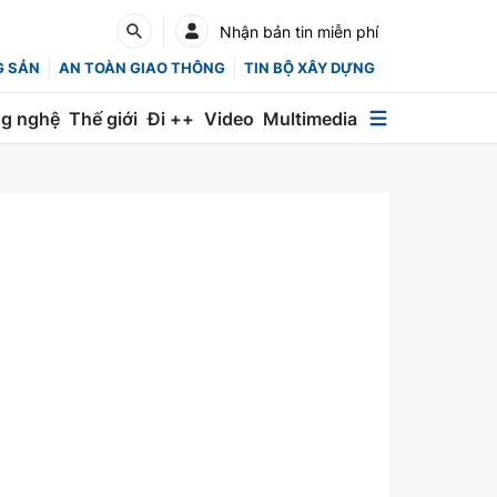
Nhận bản tin miễn phí
G SẢN
AN TOÀN GIAO THÔNG
TIN BỘ XÂY DỰNG
g nghệ
Thế giới
Đi ++
Video
Multimedia
Multimedia
Special
Emagazine
Photo
Infographic
English
Các chuyên trang