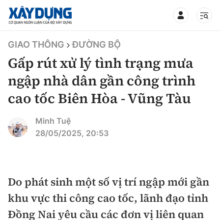
TIN BỘ XÂY DỰNG
GIAO THÔNG
ĐƯỜNG BỘ
Gấp rút xử lý tình trạng mưa
ngập nhà dân gần công trình
cao tốc Biên Hòa - Vũng Tàu
CHUYÊN MỤC
Minh Tuệ
Mới nhất
28/05/2025, 20:53
Thời sự
Chính trị
Do phát sinh một số vị trí ngập mới gần
Xây dựng
khu vực thi công cao tốc, lãnh đạo tỉnh
Xã hội
Chỉ đạo điều hành
Đồng Nai yêu cầu các đơn vị liên quan
Giao thông