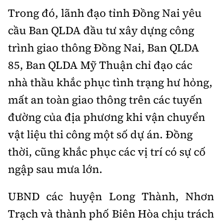
Tổng biên tập:
Nguyễn Thị Hồng Nga
Trong đó, lãnh đạo tỉnh Đồng Nai yêu
Phó Tổng biên tập:
Nguyễn Sơn Tùng,
cầu Ban QLDA đầu tư xây dựng công
Nguyễn Đức Thắng, La Đức Hùng
trình giao thông Đồng Nai, Ban QLDA
Hotline:
Quảng cáo và Phát hành:
85, Ban QLDA Mỹ Thuận chỉ đạo các
0901 514 799
0915 057 282
nhà thầu khắc phục tình trạng hư hỏng,
Email:
bandoc@baoxaydung.vn
mất an toàn giao thông trên các tuyến
Cấm sao chép dưới mọi hình thức nếu không có sự
chấp thuận bằng văn bản.
đường của địa phương khi vận chuyển
vật liệu thi công một số dự án. Đồng
thời, cũng khắc phục các vị trí có sự cố
ngập sau mưa lớn.
Thông tin tòa
soạn
UBND các huyện Long Thành, Nhơn
Trạch và thành phố Biên Hòa chịu trách