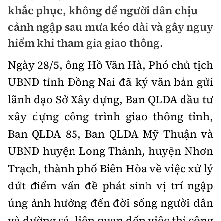
Chuyện dọc đường
khắc phục, không để người dân chịu
Quy hoạch kiến trúc
Quản lý
Kinh tế
cảnh ngập sau mưa kéo dài và gây nguy
Cải chính
Vật liệu xây dựng
hiểm khi tham gia giao thông.
Đường bộ
Thị trường
Pháp luật
Giám định chất lượng
Ngày 28/5, ông Hồ Văn Hà, Phó chủ tịch
Hàng không
Tài chính
Thanh tra
UBND tỉnh Đồng Nai đã ký văn bản gửi
An toàn giao thông
Quản lý đô thị
Đường sắt
Chứng khoán
lãnh đạo Sở Xây dựng, Ban QLDA đầu tư
An ninh hình sự
Giao thông 24h
Chất lượng sống
xây dựng công trình giao thông tỉnh,
Đăng kiểm
Bảo hiểm
Điều tra
ATGT địa phương
Ban QLDA 85, Ban QLDA Mỹ Thuận và
Giáo dục
Văn hóa - Giải Trí
Đường sắt tốc độ cao
Doanh nghiệp
Pháp đình
UBND huyện Long Thành, huyện Nhơn
Văn hóa giao thông
Y tế
Văn hóa
Đường thủy
Trạch, thành phố Biên Hòa về việc xử lý
Thể thao
Hỏi - Đáp
Lái xe an toàn
Đời sống
dứt điểm vấn đề phát sinh vị trí ngập
Showbiz
Hàng hải
Bóng đá
Công nghệ
úng ảnh hưởng đến đời sống người dân
Chung tay vì ATGT
Lao động - Công đoàn
Điện ảnh
Đường sắt đô thị
Bình luận
và đường sá, liên quan đến việc thi công
Công nghệ mới