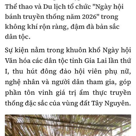
Chuyện dọc đường
Thể thao và Du lịch tổ chức "Ngày hội
Quy hoạch kiến trúc
Quản lý
Kinh tế
bánh truyền thống năm 2026" trong
Cải chính
Vật liệu xây dựng
không khí rộn ràng, đậm đà bản sắc
Đường bộ
Thị trường
Pháp luật
dân tộc.
Giám định chất lượng
Hàng không
Tài chính
Thanh tra
Sự kiện nằm trong khuôn khổ Ngày hội
An toàn giao thông
Quản lý đô thị
Đường sắt
Chứng khoán
Văn hóa các dân tộc tỉnh Gia Lai lần thứ
An ninh hình sự
Giao thông 24h
Chất lượng sống
I, thu hút đông đảo hội viên phụ nữ,
Đăng kiểm
Bảo hiểm
Điều tra
ATGT địa phương
nghệ nhân và người dân tham gia, góp
Giáo dục
Văn hóa - Giải Trí
Đường sắt tốc độ cao
Doanh nghiệp
phần tôn vinh giá trị ẩm thực truyền
Pháp đình
Văn hóa giao thông
Y tế
Văn hóa
Đường thủy
thống đặc sắc của vùng đất Tây Nguyên.
Thể thao
Hỏi - Đáp
Lái xe an toàn
Đời sống
Showbiz
Hàng hải
Bóng đá
Công nghệ
Chung tay vì ATGT
Lao động - Công đoàn
Điện ảnh
Đường sắt đô thị
Bình luận
Công nghệ mới