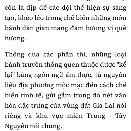
Tổng biên tập:
Nguyễn Thị Hồng Nga
còn là dịp để các đội thể hiện sự sáng
Phó Tổng biên tập:
Nguyễn Sơn Tùng,
tạo, khéo léo trong chế biến những món
Nguyễn Đức Thắng, La Đức Hùng
bánh dân gian mang đậm hương vị quê
Hotline:
Quảng cáo và Phát hành:
hương.
0901 514 799
0915 057 282
Email:
bandoc@baoxaydung.vn
Thông qua các phần thi, những loại
Cấm sao chép dưới mọi hình thức nếu không có sự
bánh truyền thống quen thuộc được "kể
chấp thuận bằng văn bản.
lại" bằng ngôn ngữ ẩm thực, từ nguyên
liệu địa phương mộc mạc đến cách chế
biến tinh tế, gửi gắm trong đó nét văn
hóa đặc trưng của vùng đất Gia Lai nói
Thông tin tòa
soạn
riêng và khu vực miền Trung - Tây
Nguyên nói chung.