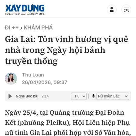
TIN BỘ XÂY DỰNG
ĐI ++
KHÁM PHÁ
Gia Lai: Tôn vinh hương vị quê
nhà trong Ngày hội bánh
truyền thống
CHUYÊN MỤC
Thu Loan
Mới nhất
26/04/2026, 09:37
Thời sự
Nghe đọc bài
2:14
Chính trị
Ngày 25/4, tại Quảng trường Đại Đoàn
Xây dựng
Kết (phường Pleiku), Hội Liên hiệp Phụ
Xã hội
Chỉ đạo điều hành
nữ tỉnh Gia Lai phối hợp với Sở Văn hóa,
Giao thông