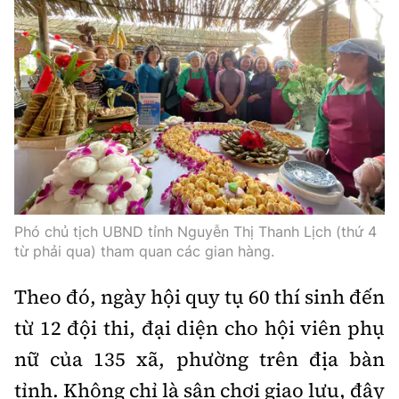
Thế giới
Gương sáng giao thông
Âm nhạc
Nhà thầu
Hậu trường sao
Sản phẩm mới
Thời sự Quốc tế
Đi ++
Mời thầu - Đấu thầu
360 độ thể thao
Tư vấn
Hồ sơ tài liệu
Du lịch
Video
Thi viết về GTVT
Thế giới giao thông
Khám phá
Thời sự
Thế giới xây dựng
Lối sống
Khám phá
Phó chủ tịch UBND tỉnh Nguyễn Thị Thanh Lịch (thứ 4
Ẩm thực
Camera giao thông
từ phải qua) tham quan các gian hàng.
Cơ quan chủ quản: Bộ Xây dựng
Câu chuyện giao thông
Theo đó, ngày hội quy tụ 60 thí sinh đến
Giấy phép số: 03/GP-BVHTTDL, cấp ngày 1/4/2025.
từ 12 đội thi, đại diện cho hội viên phụ
Giải trí - Thể thao
Tòa soạn: Số 2 Nguyễn Công Hoan, phường Giảng Võ,
nữ của 135 xã, phường trên địa bàn
Hà Nội.
tỉnh. Không chỉ là sân chơi giao lưu, đây