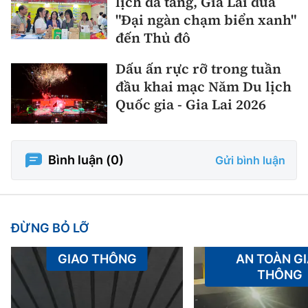
lịch đa tầng, Gia Lai đưa
"Đại ngàn chạm biển xanh"
đến Thủ đô
Dấu ấn rực rỡ trong tuần
đầu khai mạc Năm Du lịch
Quốc gia - Gia Lai 2026
Bình luận (
0
)
Gửi bình luận
ĐỪNG BỎ LỠ
GIAO THÔNG
AN TOÀN G
THÔNG