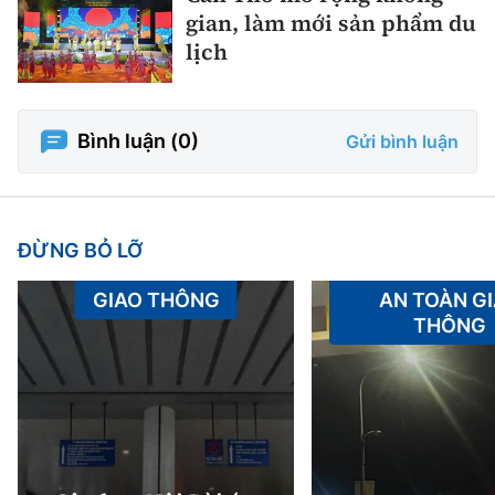
gian, làm mới sản phẩm du
lịch
Bình luận (
0
)
Gửi bình luận
ĐỪNG BỎ LỠ
GIAO THÔNG
AN TOÀN G
THÔNG