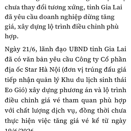
Chuyện dọc đường
chưa thay đổi tương xứng, tỉnh Gia Lai
Quy hoạch kiến trúc
Quản lý
Kinh tế
đã yêu cầu doanh nghiệp dừng tăng
Cải chính
Vật liệu xây dựng
Đường bộ
giá, xây dựng lộ trình điều chỉnh phù
Thị trường
Pháp luật
hợp.
Giám định chất lượng
Hàng không
Tài chính
Thanh tra
An toàn giao thông
Ngày 21/6, lãnh đạo UBND tỉnh Gia Lai
Quản lý đô thị
Đường sắt
Chứng khoán
đã có văn bản yêu cầu Công ty Cổ phần
An ninh hình sự
Giao thông 24h
Chất lượng sống
địa ốc Star Hà Nội (đơn vị trúng đấu giá
Đăng kiểm
Bảo hiểm
Điều tra
ATGT địa phương
tiếp nhận quản lý Khu du lịch sinh thái
Giáo dục
Văn hóa - Giải Trí
Đường sắt tốc độ cao
Doanh nghiệp
Pháp đình
Eo Gió) xây dựng phương án và lộ trình
Văn hóa giao thông
Y tế
Văn hóa
Đường thủy
điều chỉnh giá vé tham quan phù hợp
Thể thao
Hỏi - Đáp
Lái xe an toàn
Đời sống
với chất lượng dịch vụ, đồng thời chưa
Showbiz
Hàng hải
Bóng đá
Công nghệ
thực hiện việc tăng giá vé kể từ ngày
Chung tay vì ATGT
Lao động - Công đoàn
Điện ảnh
Đường sắt đô thị
Bình luận
19/6/2026.
Công nghệ mới