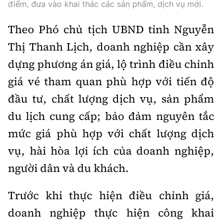
Tổng biên tập:
Nguyễn Thị Hồng Nga
điểm, đưa vào khai thác các sản phẩm, dịch vụ mới.
Phó Tổng biên tập:
Nguyễn Sơn Tùng,
Theo Phó chủ tịch UBND tỉnh Nguyễn
Nguyễn Đức Thắng, La Đức Hùng
Thị Thanh Lịch, doanh nghiệp cần xây
Hotline:
Quảng cáo và Phát hành:
dựng phương án giá, lộ trình điều chỉnh
0901 514 799
0915 057 282
giá vé tham quan phù hợp với tiến độ
Email:
bandoc@baoxaydung.vn
đầu tư, chất lượng dịch vụ, sản phẩm
Cấm sao chép dưới mọi hình thức nếu không có sự
chấp thuận bằng văn bản.
du lịch cung cấp; bảo đảm nguyên tắc
mức giá phù hợp với chất lượng dịch
vụ, hài hòa lợi ích của doanh nghiệp,
người dân và du khách.
Thông tin tòa
soạn
Trước khi thực hiện điều chỉnh giá,
doanh nghiệp thực hiện công khai