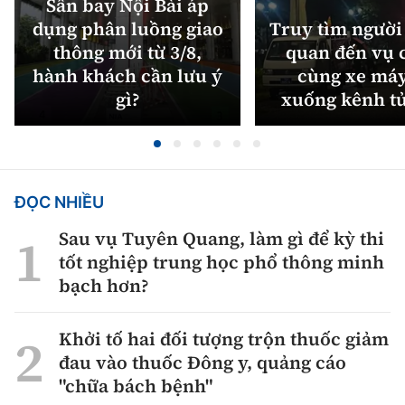
Sân bay Nội Bài áp
dụng phân luồng giao
Truy tìm người 
thông mới từ 3/8,
quan đến vụ c
hành khách cần lưu ý
cùng xe máy
gì?
xuống kênh t
ĐỌC NHIỀU
Sau vụ Tuyên Quang, làm gì để kỳ thi
tốt nghiệp trung học phổ thông minh
bạch hơn?
Khởi tố hai đối tượng trộn thuốc giảm
đau vào thuốc Đông y, quảng cáo
"chữa bách bệnh"