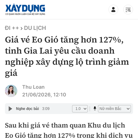
TIN BỘ XÂY DỰNG
ĐI ++
DU LỊCH
Giá vé Eo Gió tăng hơn 127%,
tỉnh Gia Lai yêu cầu doanh
nghiệp xây dựng lộ trình giảm
CHUYÊN MỤC
giá
Mới nhất
Thu Loan
21/06/2026, 12:10
Thời sự
Nghe đọc bài
3:09
Chính trị
Xây dựng
Sau khi giá vé tham quan Khu du lịch
Xã hội
Chỉ đạo điều hành
Giao thông
Eo Gió tăng hơn 127% trong khi dịch vụ