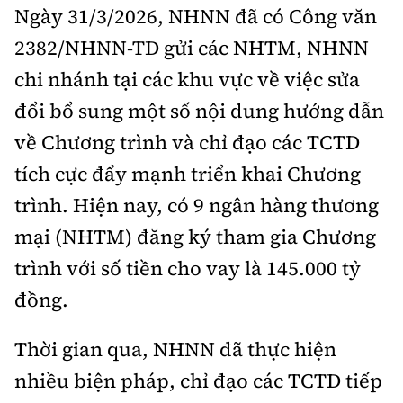
Tổng biên tập:
Nguyễn Thị Hồng Nga
Ngày 31/3/2026, NHNN đã có Công văn
Phó Tổng biên tập:
Nguyễn Sơn Tùng,
2382/NHNN-TD gửi các NHTM, NHNN
Nguyễn Đức Thắng, La Đức Hùng
chi nhánh tại các khu vực về việc sửa
Hotline:
Quảng cáo và Phát hành:
đổi bổ sung một số nội dung hướng dẫn
0901 514 799
0915 057 282
về Chương trình và chỉ đạo các TCTD
Email:
bandoc@baoxaydung.vn
tích cực đẩy mạnh triển khai Chương
Cấm sao chép dưới mọi hình thức nếu không có sự
trình. Hiện nay, có 9 ngân hàng thương
chấp thuận bằng văn bản.
mại (NHTM) đăng ký tham gia Chương
trình với số tiền cho vay là 145.000 tỷ
đồng.
Thông tin tòa
Thời gian qua, NHNN đã thực hiện
soạn
nhiều biện pháp, chỉ đạo các TCTD tiếp