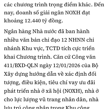
các chương trình trọng điểm khác. Đến
Chuyện dọc đường
Quy hoạch kiến trúc
Quản lý
Kinh tế
nay, doanh số giải ngân NOXH đạt
Cải chính
Vật liệu xây dựng
khoảng 12.440 tỷ đồng.
Đường bộ
Thị trường
Pháp luật
Ngân hàng Nhà nước đã ban hành
Giám định chất lượng
Hàng không
Tài chính
Thanh tra
nhiều văn bản chỉ đạo 12 NHNN chi
An toàn giao thông
Quản lý đô thị
Đường sắt
Chứng khoán
nhánh Khu vực, TCTD tích cực triển
An ninh hình sự
Giao thông 24h
Chất lượng sống
khai Chương trình. Căn cứ Công văn
Đăng kiểm
Bảo hiểm
Điều tra
ATGT địa phương
411/BXD-QLN ngày 12/01/2026 của Bộ
Giáo dục
Văn hóa - Giải Trí
Đường sắt tốc độ cao
Doanh nghiệp
Xây dựng hướng dẫn về xác định đối
Pháp đình
Văn hóa giao thông
Y tế
Văn hóa
Đường thủy
tượng, điều kiện, tiêu chí vay ưu đãi
Thể thao
Hỏi - Đáp
Lái xe an toàn
phát triển nhà ở xã hội (NOXH), nhà ở
Đời sống
Showbiz
Hàng hải
Bóng đá
Công nghệ
cho lực lượng vũ trang nhân dân, nhà
Chung tay vì ATGT
Lao động - Công đoàn
Điện ảnh
Đường sắt đô thị
Bình luận
lưu trú công nhân trong Khu công
Công nghệ mới