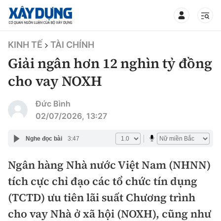
TIN BỘ XÂY DỰNG
KINH TẾ
TÀI CHÍNH
Giải ngân hơn 12 nghìn tỷ đồng
cho vay NOXH
CHUYÊN MỤC
Đức Bình
02/07/2026, 13:27
Mới nhất
Nghe đọc bài
3:47
Thời sự
Ngân hàng Nhà nước Việt Nam (NHNN)
tích cực chỉ đạo các tổ chức tín dụng
Chính trị
Xây dựng
(TCTD) ưu tiên lãi suất Chương trình
Xã hội
Chỉ đạo điều hành
cho vay Nhà ở xã hội (NOXH), cũng như
Giao thông