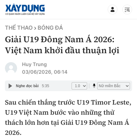
TIN BỘ XÂY DỰNG
THỂ THAO
BÓNG ĐÁ
Giải U19 Đông Nam Á 2026:
Việt Nam khởi đầu thuận lợi
CHUYÊN MỤC
Huy Trung
03/06/2026, 06:14
Mới nhất
Nghe đọc bài
5:35
Thời sự
Sau chiến thắng trước U19 Timor Leste,
U19 Việt Nam bước vào những thử
Chính trị
Xây dựng
thách lớn hơn tại Giải U19 Đông Nam Á
Xã hội
Chỉ đạo điều hành
2026.
Giao thông