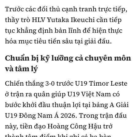
Chuyện dọc đường
Quy hoạch kiến trúc
Trước các đối thủ cạnh tranh trực tiếp,
Quản lý
Kinh tế
thầy trò HLV Yutaka Ikeuchi cần tiếp
Cải chính
Vật liệu xây dựng
Đường bộ
Thị trường
tục khẳng định bản lĩnh để hiện thực
Pháp luật
Giám định chất lượng
hóa mục tiêu tiến sâu tại giải đấu.
Hàng không
Tài chính
Thanh tra
An toàn giao thông
Quản lý đô thị
Chuẩn bị kỹ lưỡng cả chuyên môn
Đường sắt
Chứng khoán
An ninh hình sự
Giao thông 24h
và tâm lý
Chất lượng sống
Đăng kiểm
Bảo hiểm
Điều tra
ATGT địa phương
Chiến thắng 3-0 trước U19 Timor Leste
Giáo dục
Văn hóa - Giải Trí
Đường sắt tốc độ cao
Doanh nghiệp
Pháp đình
ở trận ra quân giúp U19 Việt Nam có
Văn hóa giao thông
Y tế
Văn hóa
Đường thủy
bước khởi đầu thuận lợi tại bảng A Giải
Thể thao
Hỏi - Đáp
Lái xe an toàn
Đời sống
U19 Đông Nam Á 2026. Trong trận đấu
Showbiz
Hàng hải
Bóng đá
Công nghệ
này, tiền đạo Hoàng Công Hậu trở
Chung tay vì ATGT
Lao động - Công đoàn
Điện ảnh
Đường sắt đô thị
Bình luận
thành tâm điểm khi ghi cả ba bàn
Công nghệ mới