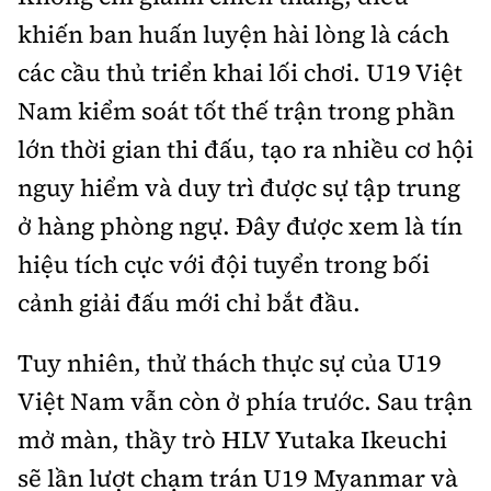
Tổng biên tập:
Nguyễn Thị Hồng Nga
khiến ban huấn luyện hài lòng là cách
Phó Tổng biên tập:
Nguyễn Sơn Tùng,
các cầu thủ triển khai lối chơi. U19 Việt
Nguyễn Đức Thắng, La Đức Hùng
Nam kiểm soát tốt thế trận trong phần
Hotline:
Quảng cáo và Phát hành:
0901 514 799
0915 057 282
lớn thời gian thi đấu, tạo ra nhiều cơ hội
nguy hiểm và duy trì được sự tập trung
Email:
bandoc@baoxaydung.vn
Cấm sao chép dưới mọi hình thức nếu không có sự
ở hàng phòng ngự. Đây được xem là tín
chấp thuận bằng văn bản.
hiệu tích cực với đội tuyển trong bối
cảnh giải đấu mới chỉ bắt đầu.
Tuy nhiên, thử thách thực sự của U19
Việt Nam vẫn còn ở phía trước. Sau trận
Thông tin tòa
soạn
mở màn, thầy trò HLV Yutaka Ikeuchi
sẽ lần lượt chạm trán U19 Myanmar và