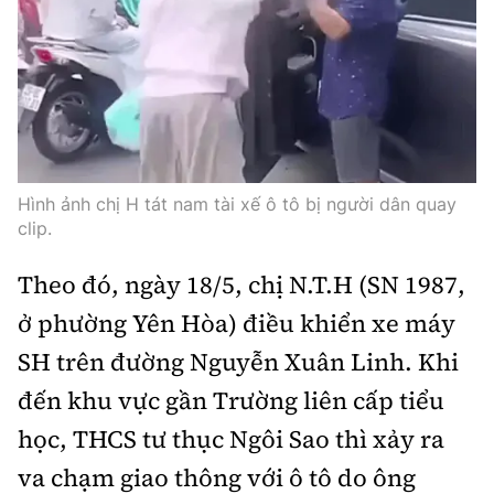
Thế giới
Gương sáng giao thông
Âm nhạc
Nhà thầu
Hậu trường sao
Sản phẩm mới
Thời sự Quốc tế
Đi ++
Mời thầu - Đấu thầu
360 độ thể thao
Tư vấn
Hồ sơ tài liệu
Du lịch
Video
Thi viết về GTVT
Thế giới giao thông
Khám phá
Thời sự
Hình ảnh chị H tát nam tài xế ô tô bị người dân quay
clip.
Thế giới xây dựng
Lối sống
Khám phá
Theo đó, ngày 18/5, chị N.T.H (SN 1987,
Ẩm thực
Camera giao thông
ở phường Yên Hòa) điều khiển xe máy
Cơ quan chủ quản: Bộ Xây dựng
SH trên đường Nguyễn Xuân Linh. Khi
Câu chuyện giao thông
Giấy phép số: 03/GP-BVHTTDL, cấp ngày 1/4/2025.
đến khu vực gần Trường liên cấp tiểu
Giải trí - Thể thao
Tòa soạn: Số 2 Nguyễn Công Hoan, phường Giảng Võ,
học, THCS tư thục Ngôi Sao thì xảy ra
Hà Nội.
va chạm giao thông với ô tô do ông