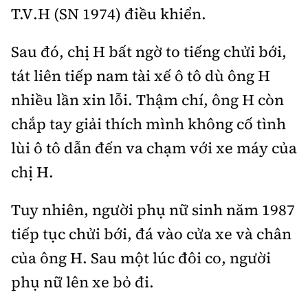
Tổng biên tập:
Nguyễn Thị Hồng Nga
T.V.H (SN 1974) điều khiển.
Phó Tổng biên tập:
Nguyễn Sơn Tùng,
Sau đó, chị H bất ngờ to tiếng chửi bới,
Nguyễn Đức Thắng, La Đức Hùng
tát liên tiếp nam tài xế ô tô dù ông H
Hotline:
Quảng cáo và Phát hành:
0901 514 799
0915 057 282
nhiều lần xin lỗi. Thậm chí, ông H còn
Email:
bandoc@baoxaydung.vn
chắp tay giải thích mình không cố tình
Cấm sao chép dưới mọi hình thức nếu không có sự
lùi ô tô dẫn đến va chạm với xe máy của
chấp thuận bằng văn bản.
chị H.
Tuy nhiên, người phụ nữ sinh năm 1987
tiếp tục chửi bới, đá vào cửa xe và chân
Thông tin tòa
của ông H. Sau một lúc đôi co, người
soạn
phụ nữ lên xe bỏ đi.