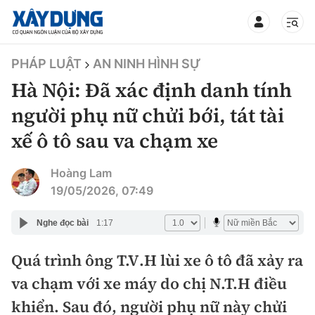
TIN BỘ XÂY DỰNG
PHÁP LUẬT
AN NINH HÌNH SỰ
Hà Nội: Đã xác định danh tính
người phụ nữ chửi bới, tát tài
xế ô tô sau va chạm xe
CHUYÊN MỤC
Hoàng Lam
Mới nhất
19/05/2026, 07:49
Thời sự
Nghe đọc bài
1:17
Chính trị
Quá trình ông T.V.H lùi xe ô tô đã xảy ra
Xây dựng
va chạm với xe máy do chị N.T.H điều
Xã hội
Chỉ đạo điều hành
khiển. Sau đó, người phụ nữ này chửi
Giao thông