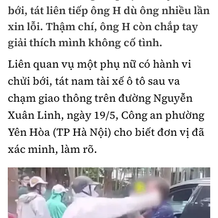
Chuyện dọc đường
bới, tát liên tiếp ông H dù ông nhiều lần
Quy hoạch kiến trúc
Quản lý
Kinh tế
xin lỗi. Thậm chí, ông H còn chắp tay
Cải chính
Vật liệu xây dựng
giải thích mình không cố tình.
Đường bộ
Thị trường
Pháp luật
Giám định chất lượng
Liên quan vụ một phụ nữ có hành vi
Hàng không
Tài chính
Thanh tra
chửi bới, tát nam tài xế ô tô sau va
An toàn giao thông
Quản lý đô thị
Đường sắt
Chứng khoán
chạm giao thông trên đường Nguyễn
An ninh hình sự
Giao thông 24h
Chất lượng sống
Xuân Linh, ngày 19/5, Công an phường
Đăng kiểm
Bảo hiểm
Điều tra
ATGT địa phương
Yên Hòa (TP Hà Nội) cho biết đơn vị đã
Giáo dục
Văn hóa - Giải Trí
Đường sắt tốc độ cao
Doanh nghiệp
Pháp đình
xác minh, làm rõ.
Văn hóa giao thông
Y tế
Văn hóa
Đường thủy
Thể thao
Hỏi - Đáp
Lái xe an toàn
Đời sống
Showbiz
Hàng hải
Bóng đá
Công nghệ
Chung tay vì ATGT
Lao động - Công đoàn
Điện ảnh
Đường sắt đô thị
Bình luận
Công nghệ mới