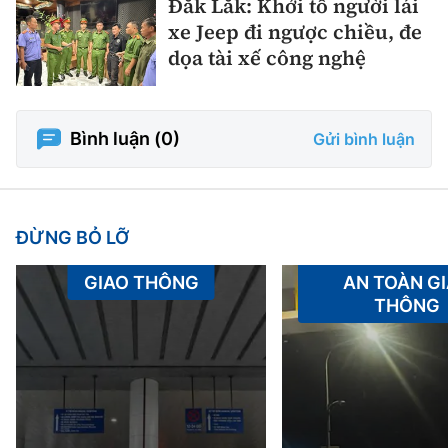
Đắk Lắk: Khởi tố người lái
xe Jeep đi ngược chiều, đe
dọa tài xế công nghệ
Bình luận (
0
)
Gửi bình luận
ĐỪNG BỎ LỠ
GIAO THÔNG
AN TOÀN G
THÔNG