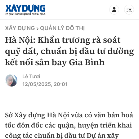
TIN BỘ XÂY DỰNG
XÂY DỰNG
QUẢN LÝ ĐÔ THỊ
Hà Nội: Khẩn trương rà soát
quỹ đất, chuẩn bị đầu tư đường
kết nối sân bay Gia Bình
CHUYÊN MỤC
Lê Tươi
Mới nhất
12/05/2025, 20:01
Thời sự
Chính trị
Sở Xây dựng Hà Nội vừa có văn bản hoả
Xây dựng
tốc đôn đốc các quận, huyện triển khai
Xã hội
Chỉ đạo điều hành
công tác chuẩn bị đầu tư Dự án xây
Giao thông