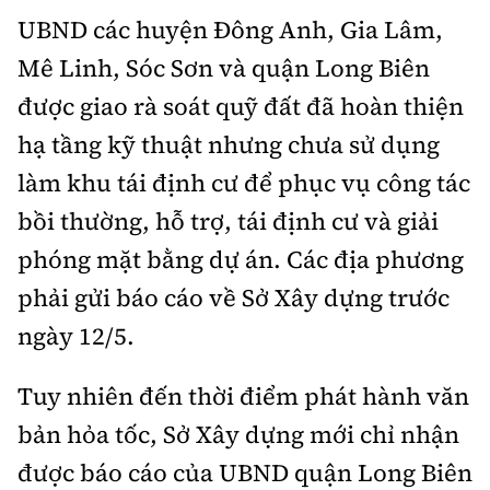
Tổng biên tập:
Nguyễn Thị Hồng Nga
UBND các huyện Đông Anh, Gia Lâm,
Phó Tổng biên tập:
Nguyễn Sơn Tùng,
Mê Linh, Sóc Sơn và quận Long Biên
Nguyễn Đức Thắng, La Đức Hùng
được giao rà soát quỹ đất đã hoàn thiện
Hotline:
Quảng cáo và Phát hành:
hạ tầng kỹ thuật nhưng chưa sử dụng
0901 514 799
0915 057 282
làm khu tái định cư để phục vụ công tác
Email:
bandoc@baoxaydung.vn
bồi thường, hỗ trợ, tái định cư và giải
Cấm sao chép dưới mọi hình thức nếu không có sự
chấp thuận bằng văn bản.
phóng mặt bằng dự án. Các địa phương
phải gửi báo cáo về Sở Xây dựng trước
ngày 12/5.
Tuy nhiên đến thời điểm phát hành văn
Thông tin tòa
soạn
bản hỏa tốc, Sở Xây dựng mới chỉ nhận
được báo cáo của UBND quận Long Biên