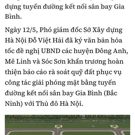
Chuyện dọc đường
dựng tuyến đường kết nối sân bay Gia
Quy hoạch kiến trúc
Quản lý
Kinh tế
Bình.
Cải chính
Vật liệu xây dựng
Đường bộ
Thị trường
Ngày 12/5, Phó giám đốc Sở Xây dựng
Pháp luật
Giám định chất lượng
Hà Nội Đỗ Việt Hải đã ký văn bản hỏa
Hàng không
Tài chính
Thanh tra
An toàn giao thông
tốc đề nghị UBND các huyện Đông Anh,
Quản lý đô thị
Đường sắt
Chứng khoán
Mê Linh và Sóc Sơn khẩn trương hoàn
An ninh hình sự
Giao thông 24h
Chất lượng sống
Đăng kiểm
thiện báo cáo rà soát quỹ đất phục vụ
Bảo hiểm
Điều tra
ATGT địa phương
công tác giải phóng mặt bằng tuyến
Giáo dục
Văn hóa - Giải Trí
Đường sắt tốc độ cao
Doanh nghiệp
Pháp đình
đường kết nối sân bay Gia Bình (Bắc
Văn hóa giao thông
Y tế
Văn hóa
Đường thủy
Ninh) với Thủ đô Hà Nội.
Thể thao
Hỏi - Đáp
Lái xe an toàn
Đời sống
Showbiz
Hàng hải
Bóng đá
Công nghệ
Chung tay vì ATGT
Lao động - Công đoàn
Điện ảnh
Đường sắt đô thị
Bình luận
Công nghệ mới