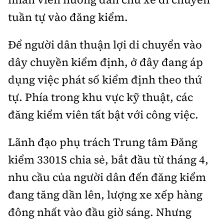
Tổng biên tập:
Nguyễn Thị Hồng Nga
tuần tự vào đăng kiểm.
Phó Tổng biên tập:
Nguyễn Sơn Tùng,
Nguyễn Đức Thắng, La Đức Hùng
Để người dân thuận lợi di chuyển vào
Hotline:
Quảng cáo và Phát hành:
dây chuyền kiểm định, ở đây đang áp
0901 514 799
0915 057 282
dụng việc phát số kiểm định theo thứ
Email:
bandoc@baoxaydung.vn
tự. Phía trong khu vực kỹ thuật, các
Cấm sao chép dưới mọi hình thức nếu không có sự
chấp thuận bằng văn bản.
đăng kiểm viên tất bật với công việc.
Lãnh đạo phụ trách Trung tâm Đăng
kiểm 3301S chia sẻ, bắt đầu từ tháng 4,
nhu cầu của người dân đến đăng kiểm
Thông tin tòa
đang tăng dần lên, lượng xe xếp hàng
soạn
đông nhất vào đầu giờ sáng. Nhưng