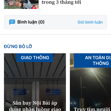
trong 3 tháng tới
Bình luận (
0
)
Gửi bình luận
ĐỪNG BỎ LỠ
GIAO THÔNG
AN TOÀN G
THÔNG
Sân bay Nội Bài áp
dụng phân luồng giao
Truy tìm người 