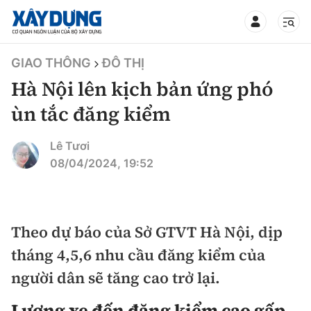
TIN BỘ XÂY DỰNG
GIAO THÔNG
ĐÔ THỊ
Hà Nội lên kịch bản ứng phó
ùn tắc đăng kiểm
CHUYÊN MỤC
Lê Tươi
08/04/2024, 19:52
Mới nhất
Thời sự
Theo dự báo của Sở GTVT Hà Nội, dịp
tháng 4,5,6 nhu cầu đăng kiểm của
Chính trị
Xây dựng
người dân sẽ tăng cao trở lại.
Xã hội
Chỉ đạo điều hành
Giao thông
Lượng xe đến đăng kiểm cao gấp