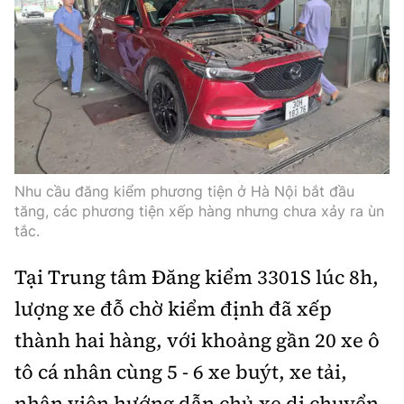
Thế giới
Gương sáng giao thông
Âm nhạc
Nhà thầu
Hậu trường sao
Sản phẩm mới
Thời sự Quốc tế
Đi ++
Mời thầu - Đấu thầu
360 độ thể thao
Tư vấn
Hồ sơ tài liệu
Du lịch
Video
Thi viết về GTVT
Thế giới giao thông
Khám phá
Thời sự
Thế giới xây dựng
Nhu cầu đăng kiểm phương tiện ở Hà Nội bắt đầu
Lối sống
Khám phá
tăng, các phương tiện xếp hàng nhưng chưa xảy ra ùn
tắc.
Ẩm thực
Camera giao thông
Tại Trung tâm Đăng kiểm 3301S lúc 8h,
Cơ quan chủ quản: Bộ Xây dựng
Câu chuyện giao thông
lượng xe đỗ chờ kiểm định đã xếp
Giấy phép số: 03/GP-BVHTTDL, cấp ngày 1/4/2025.
thành hai hàng, với khoảng gần 20 xe ô
Giải trí - Thể thao
Tòa soạn: Số 2 Nguyễn Công Hoan, phường Giảng Võ,
tô cá nhân cùng 5 - 6 xe buýt, xe tải,
Hà Nội.
nhân viên hướng dẫn chủ xe di chuyển