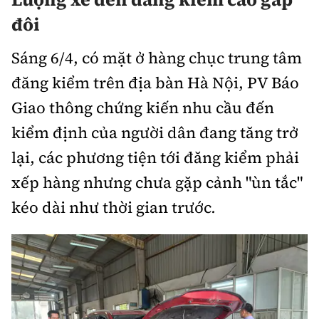
Chuyện dọc đường
Quy hoạch kiến trúc
đôi
Quản lý
Kinh tế
Cải chính
Vật liệu xây dựng
Sáng 6/4, có mặt ở hàng chục trung tâm
Đường bộ
Thị trường
Pháp luật
đăng kiểm trên địa bàn Hà Nội, PV Báo
Giám định chất lượng
Hàng không
Tài chính
Giao thông chứng kiến nhu cầu đến
Thanh tra
An toàn giao thông
Quản lý đô thị
kiểm định của người dân đang tăng trở
Đường sắt
Chứng khoán
An ninh hình sự
Giao thông 24h
lại, các phương tiện tới đăng kiểm phải
Chất lượng sống
Đăng kiểm
Bảo hiểm
Điều tra
xếp hàng nhưng chưa gặp cảnh "ùn tắc"
ATGT địa phương
Giáo dục
Văn hóa - Giải Trí
Đường sắt tốc độ cao
kéo dài như thời gian trước
.
Doanh nghiệp
Pháp đình
Văn hóa giao thông
Y tế
Văn hóa
Đường thủy
Thể thao
Hỏi - Đáp
Lái xe an toàn
Đời sống
Showbiz
Hàng hải
Bóng đá
Công nghệ
Chung tay vì ATGT
Lao động - Công đoàn
Điện ảnh
Đường sắt đô thị
Bình luận
Công nghệ mới