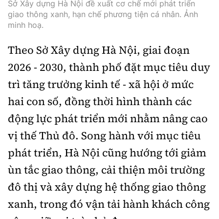
Tổng biên tập:
Nguyễn Thị Hồng Nga
Sở Xây dựng Hà Nội đề xuất cơ chế mới phát triển
giao thông xanh, hạn chế phương tiện cá nhân. Ảnh
Phó Tổng biên tập:
Nguyễn Sơn Tùng,
minh hoạ.
Nguyễn Đức Thắng, La Đức Hùng
Theo Sở Xây dựng Hà Nội, giai đoạn
Hotline:
Quảng cáo và Phát hành:
2026 - 2030, thành phố đặt mục tiêu duy
0901 514 799
0915 057 282
trì tăng trưởng kinh tế - xã hội ở mức
Email:
bandoc@baoxaydung.vn
Cấm sao chép dưới mọi hình thức nếu không có sự
hai con số, đồng thời hình thành các
chấp thuận bằng văn bản.
động lực phát triển mới nhằm nâng cao
vị thế Thủ đô. Song hành với mục tiêu
phát triển, Hà Nội cũng hướng tới giảm
ùn tắc giao thông, cải thiện môi trường
Thông tin tòa
đô thị và xây dựng hệ thống giao thông
soạn
xanh, trong đó vận tải hành khách công