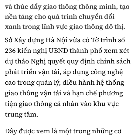
Chuyện dọc đường
và thúc đẩy giao thông thông minh, tạo
Quy hoạch kiến trúc
Quản lý
Kinh tế
nền tảng cho quá trình chuyển đổi
Cải chính
Vật liệu xây dựng
xanh trong lĩnh vực giao thông đô thị.
Đường bộ
Thị trường
Pháp luật
Giám định chất lượng
Sở Xây dựng Hà Nội vừa có Tờ trình số
Hàng không
Tài chính
Thanh tra
236 kiến nghị UBND thành phố xem xét
An toàn giao thông
Quản lý đô thị
Đường sắt
Chứng khoán
dự thảo Nghị quyết quy định chính sách
An ninh hình sự
Giao thông 24h
Chất lượng sống
phát triển vận tải, áp dụng công nghệ
Đăng kiểm
Bảo hiểm
Điều tra
ATGT địa phương
cao trong quản lý, điều hành hệ thống
Giáo dục
Văn hóa - Giải Trí
Đường sắt tốc độ cao
Doanh nghiệp
Pháp đình
giao thông vận tải và hạn chế phương
Văn hóa giao thông
Y tế
Văn hóa
Đường thủy
tiện giao thông cá nhân vào khu vực
Thể thao
Hỏi - Đáp
Lái xe an toàn
Đời sống
trung tâm.
Showbiz
Hàng hải
Bóng đá
Công nghệ
Chung tay vì ATGT
Lao động - Công đoàn
Đây được xem là một trong những cơ
Điện ảnh
Đường sắt đô thị
Bình luận
Công nghệ mới