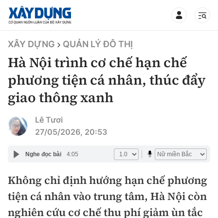
TIN BỘ XÂY DỰNG
XÂY DỰNG
QUẢN LÝ ĐÔ THỊ
Hà Nội trình cơ chế hạn chế
phương tiện cá nhân, thúc đẩy
giao thông xanh
CHUYÊN MỤC
Lê Tươi
Mới nhất
27/05/2026, 20:53
Thời sự
Nghe đọc bài
4:05
Chính trị
Không chỉ định hướng hạn chế phương
Xây dựng
tiện cá nhân vào trung tâm, Hà Nội còn
Xã hội
Chỉ đạo điều hành
nghiên cứu cơ chế thu phí giảm ùn tắc
Giao thông