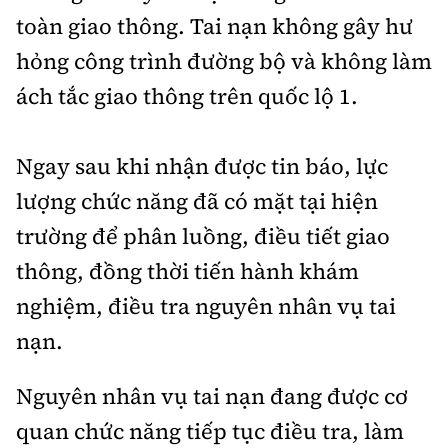
Tổng biên tập:
Nguyễn Thị Hồng Nga
toàn giao thông. Tai nạn không gây hư
Phó Tổng biên tập:
Nguyễn Sơn Tùng,
hỏng công trình đường bộ và không làm
Nguyễn Đức Thắng, La Đức Hùng
ách tắc giao thông trên quốc lộ 1.
Hotline:
Quảng cáo và Phát hành:
0901 514 799
0915 057 282
Ngay sau khi nhận được tin báo, lực
Email:
bandoc@baoxaydung.vn
lượng chức năng đã có mặt tại hiện
Cấm sao chép dưới mọi hình thức nếu không có sự
chấp thuận bằng văn bản.
trường để phân luồng, điều tiết giao
thông, đồng thời tiến hành khám
nghiệm, điều tra nguyên nhân vụ tai
nạn.
Thông tin tòa
soạn
Nguyên nhân vụ tai nạn đang được cơ
quan chức năng tiếp tục điều tra, làm