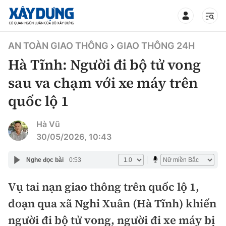
TIN BỘ XÂY DỰNG
AN TOÀN GIAO THÔNG
GIAO THÔNG 24H
Hà Tĩnh: Người đi bộ tử vong
sau va chạm với xe máy trên
quốc lộ 1
CHUYÊN MỤC
Hà Vũ
Mới nhất
30/05/2026, 10:43
Thời sự
Nghe đọc bài
0:53
Chính trị
Vụ tai nạn giao thông trên quốc lộ 1,
Xây dựng
đoạn qua xã Nghi Xuân (Hà Tĩnh) khiến
Xã hội
Chỉ đạo điều hành
người đi bộ tử vong, người đi xe máy bị
Giao thông