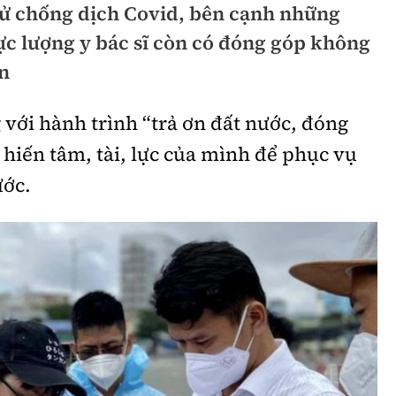
tử chống dịch Covid, bên cạnh những
hông
Đường thủy
ực lượng y bác sĩ còn có đóng góp không
h
Hàng hải
n
ng
Đường sắt đô thị
với hành trình “trả ơn đất nước, đóng
hông
Nhà thầu
hiến tâm, tài, lực của mình để phục vụ
Mời thầu - Đấu thầu
ước.
TGT
Thi viết về Ngành
ao thông
rí
Thể thao
Công nghệ
Bóng đá
Công nghệ mới