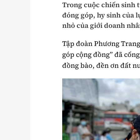
Trong cuộc chiến sinh 
Pháp luật
An toàn giao t
đóng góp, hy sinh của l
Thanh tra
Giao thông 24
nhỏ của giới doanh nhâ
An ninh hình sự
ATGT địa phươ
Tập đoàn Phương Trang 
Điều tra
Văn hóa giao t
góp cộng đồng” đã cống 
Pháp đình
Lái xe an toàn
đồng bào, đền ơn đất n
Hỏi - Đáp
Chung tay vì A
Gương sáng gi
xem thêm
Chất lượng sống
Văn hóa - Giải T
Giáo dục
Văn hóa