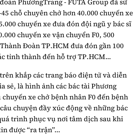
 đoàn PhươngTrang - FUTA Group đã sử
6-45 chỗ chuyên chở hơn 40.000 chuyến xe
5.000 chuyến xe đưa đón đội ngũ y bác sĩ
0.000 chuyến xe vận chuyển F0, 500
i Thành Đoàn TP.HCM đưa đón gần 100
ác tỉnh thành đến hỗ trợ TP.HCM…
rên khắp các trang báo điện tử và diễn
 sẻ, là hình ảnh các bác tài Phương
au chuyến xe chở bệnh nhân F0 đến bệnh
g câu chuyện đầy xúc động về những bác
 quá trình phục vụ nơi tâm dịch sau khi
in được “ra trận”...