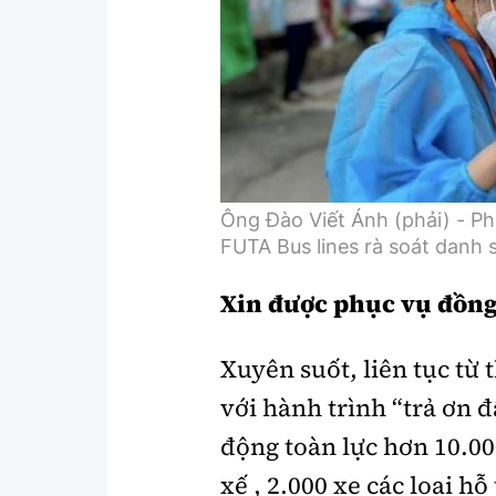
Y tế
Showbiz
Đời sống
Điện ảnh
Lao động - Công đoàn
Âm nhạc
Thế giới
Đi ++
Thời sự Quốc tế
Du lịch
Ông Đào Viết Ánh (phải) - P
FUTA Bus lines rà soát danh 
Hồ sơ tài liệu
Khám phá
Xin được phục vụ đồng
Thế giới giao thông
Lối sống
Thế giới xây dựng
Ẩm thực
Xuyên suốt, liên tục từ
với hành trình “trả ơn 
động toàn lực hơn 10.00
xế , 2.000 xe các loại hỗ