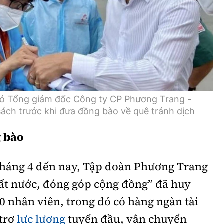
Bình luận
Sản phẩm mới
Hậu trường sao
AI
360 độ thể thao
Tư vấn
Video
Thời sự
hó Tổng giám đốc Công ty CP Phương Trang -
sách trước khi đưa đồng bào về quê tránh dịch
Khám phá
 bào
Camera giao thông
Câu chuyện giao thông
 tháng 4 đến nay, Tập đoàn Phương Trang
đất nước, đóng góp cộng đồng” đã huy
Lăng kính xây dựng
0 nhân viên, trong đó có hàng ngàn tài
Giải trí - Thể thao
 trợ
lực lượng
tuyến đầu, vận chuyển