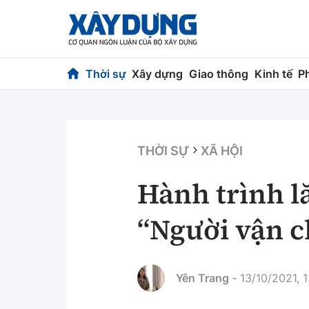
Thời sự
Xây dựng
Giao thông
Kinh tế
P
Thời sự
Xây dựng
Chính trị
Chỉ đạo điều h
THỜI SỰ
XÃ HỘI
Xã hội
Quy hoạch kiến
Hành trình l
Chuyện dọc đường
Vật liệu xây dự
“Người vận 
Cải chính
Giám định chất
Quản lý đô thị
Yên Trang
13/10/2021, 
-