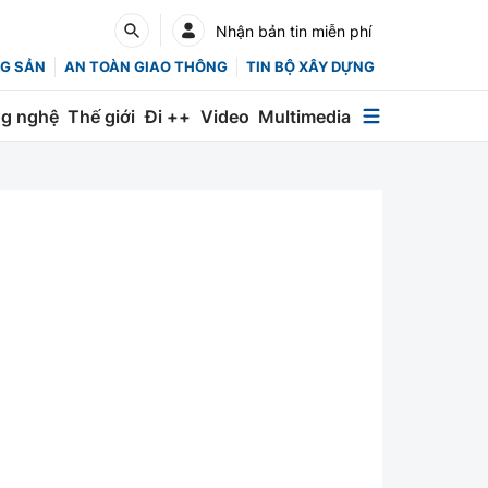
Nhận bản tin miễn phí
G SẢN
AN TOÀN GIAO THÔNG
TIN BỘ XÂY DỰNG
g nghệ
Thế giới
Đi ++
Video
Multimedia
Multimedia
Special
Emagazine
Photo
Infographic
English
Các chuyên trang