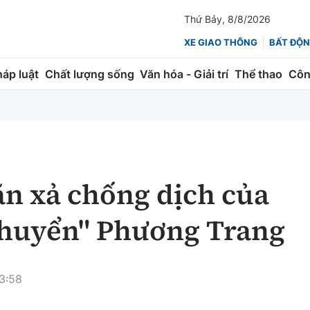
Thứ Bảy, 8/8/2026
XE GIAO THÔNG
BẤT ĐỘN
háp luật
Chất lượng sống
Văn hóa - Giải trí
Thể thao
Côn
Giao thông
Kinh tế
ành
Quản lý
Thị trường
 trúc
Đường bộ
Tài chính
ăn xả chống dịch của
ng
Hàng không
Chứng khoán
chuyển" Phương Trang
 lượng
Đường sắt
Bảo hiểm
Đường sắt tốc độ cao
Doanh nghiệp
13:58
Đăng kiểm
xem thêm