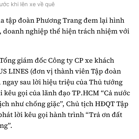
ước khi lên xe về quê
ủa tập đoàn Phương Trang đem lại hình
 doanh nghiệp thể hiện trách nhiệm với
 Tổng giám đốc Công ty CP xe khách
S LINES (đơn vị thành viên Tập đoàn
 ngay sau lời hiệu triệu của Thủ tướng
ời kêu gọi của lãnh đạo TP.HCM “Cả nước
ịch như chống giặc”, Chủ tịch HĐQT Tập
át lời kêu gọi hành trình “Trả ơn đất
ng”.