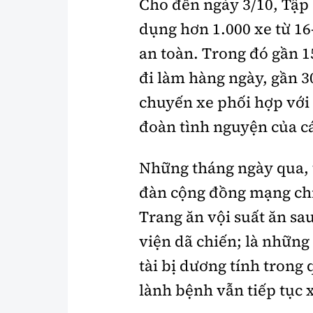
Cho đến ngày 3/10, Tập
dụng hơn 1.000 xe từ 1
an toàn. Trong đó gần 1
đi làm hàng ngày, gần 3
chuyến xe phối hợp vớ
đoàn tình nguyện của c
Những tháng ngày qua, t
đàn cộng đồng mạng chia
Trang ăn vội suất ăn s
viện dã chiến; là nhữn
tài bị dương tính trong
lành bệnh vẫn tiếp tục x