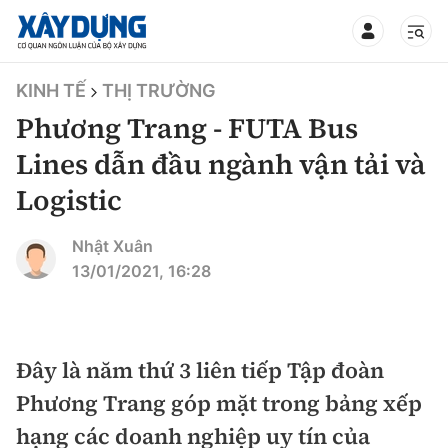
TIN BỘ XÂY DỰNG
KINH TẾ
THỊ TRƯỜNG
Phương Trang - FUTA Bus
Lines dẫn đầu ngành vận tải và
Logistic
CHUYÊN MỤC
Nhật Xuân
Mới nhất
13/01/2021, 16:28
Thời sự
Chính trị
Đây là năm thứ 3 liên tiếp Tập đoàn
Xây dựng
Phương Trang góp mặt trong bảng xếp
Xã hội
Chỉ đạo điều hành
hạng các doanh nghiệp uy tín của
Giao thông