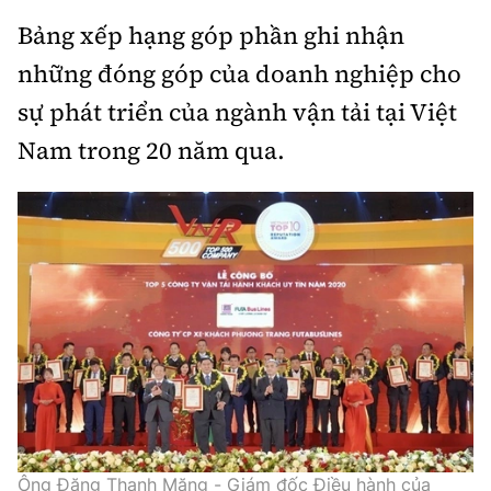
Tổng biên tập:
Nguyễn Thị Hồng Nga
Bảng xếp hạng góp phần ghi nhận
Phó Tổng biên tập:
Nguyễn Sơn Tùng,
những đóng góp của doanh nghiệp cho
Nguyễn Đức Thắng, La Đức Hùng
sự phát triển của ngành vận tải tại Việt
Hotline:
Quảng cáo và Phát hành:
Nam trong 20 năm qua.
0901 514 799
0915 057 282
Email:
bandoc@baoxaydung.vn
Cấm sao chép dưới mọi hình thức nếu không có sự
chấp thuận bằng văn bản.
Thông tin tòa
soạn
Ông Đặng Thanh Măng - Giám đốc Điều hành của