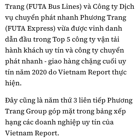
Thế giới
Gương sáng giao thông
Trang (FUTA Bus Lines) và Công ty Dịch
Âm nhạc
Nhà thầu
Hậu trường sao
Sản phẩm mới
vụ chuyển phát nhanh Phương Trang
Thời sự Quốc tế
Đi ++
(FUTA Express) vừa được vinh danh
Mời thầu - Đấu thầu
360 độ thể thao
Tư vấn
Hồ sơ tài liệu
Du lịch
dẫn đầu trong Top 5 công ty vận tải
Video
Thi viết về GTVT
hành khách uy tín và công ty chuyển
Thế giới giao thông
Khám phá
Thời sự
phát nhanh - giao hàng chặng cuối uy
Thế giới xây dựng
Lối sống
tín năm 2020 do Vietnam Report thực
Khám phá
hiện.
Ẩm thực
Camera giao thông
Cơ quan chủ quản: Bộ Xây dựng
Đây cũng là năm thứ 3 liên tiếp Phương
Câu chuyện giao thông
Giấy phép số: 03/GP-BVHTTDL, cấp ngày 1/4/2025.
Trang Group góp mặt trong bảng xếp
Giải trí - Thể thao
hạng các doanh nghiệp uy tín của
Tòa soạn: Số 2 Nguyễn Công Hoan, phường Giảng Võ,
Hà Nội.
Vietnam Report.