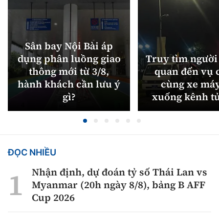
Sân bay Nội Bài áp
dụng phân luồng giao
Truy tìm người 
thông mới từ 3/8,
quan đến vụ c
hành khách cần lưu ý
cùng xe máy
gì?
xuống kênh t
ĐỌC NHIỀU
Nhận định, dự đoán tỷ số Thái Lan vs
Myanmar (20h ngày 8/8), bảng B AFF
Cup 2026