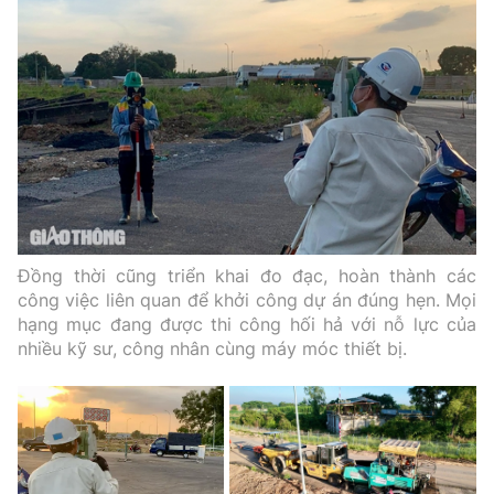
Tổng biên tập:
Nguyễn Thị Hồng Nga
Phó Tổng biên tập:
Nguyễn Sơn Tùng,
Nguyễn Đức Thắng, La Đức Hùng
Hotline:
Quảng cáo và Phát hành:
0901 514 799
0915 057 282
Email:
bandoc@baoxaydung.vn
Cấm sao chép dưới mọi hình thức nếu không có sự
chấp thuận bằng văn bản.
Đồng thời cũng triển khai đo đạc, hoàn thành các
công việc liên quan để khởi công dự án đúng hẹn. Mọi
hạng mục đang được thi công hối hả với nỗ lực của
nhiều kỹ sư, công nhân cùng máy móc thiết bị.
Thông tin tòa
soạn