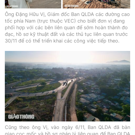
Ông Đặng Hữu Vị, Giám đốc Ban QLDA các đường cao
tốc phía Nam (trực thuộc VEC) cho biết đơn vị đang
phối hợp với các bên liên quan để sớm hoàn thành đo
đạc, hồ sơ kỹ thuật đất và các thủ tục liên quan trước
30/11 để có thể triển khai các công việc tiếp theo.
Cũng theo ông Vị, vào ngày 6/11, Ban QLDA đã bàn
giao cọc mốc và hồ sơ pháp lý liên quan để Ban QLDA