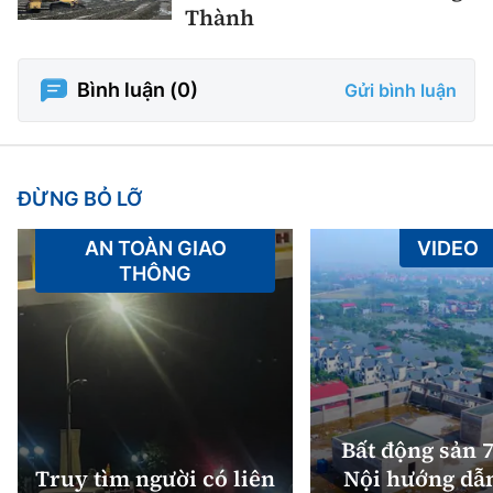
Thành
Bình luận (
0
)
Gửi bình luận
ĐỪNG BỎ LỠ
AN TOÀN GIAO
VIDEO
THÔNG
Bất động sản 7
Truy tìm người có liên
Nội hướng dẫ