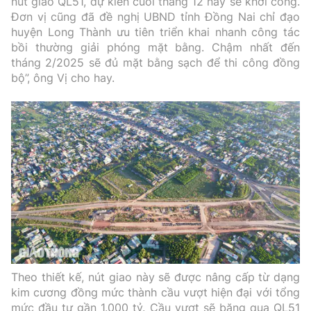
nút giao QL51, dự kiến cuối tháng 12 này sẽ khởi công.
Đơn vị cũng đã đề nghị UBND tỉnh Đồng Nai chỉ đạo
huyện Long Thành ưu tiên triển khai nhanh công tác
bồi thường giải phóng mặt bằng. Chậm nhất đến
tháng 2/2025 sẽ đủ mặt bằng sạch để thi công đồng
bộ”, ông Vị cho hay.
Theo thiết kế, nút giao này sẽ được nâng cấp từ dạng
kim cương đồng mức thành cầu vượt hiện đại với tổng
mức đầu tư gần 1.000 tỷ. Cầu vượt sẽ băng qua QL51