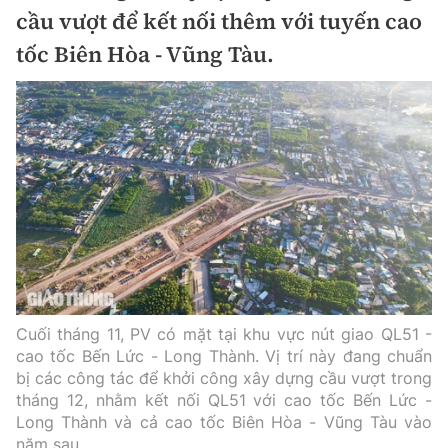
Chuyện dọc đường
cầu vượt để kết nối thêm với tuyến cao
Quy hoạch kiến trúc
Quản lý
Kinh tế
tốc Biên Hòa - Vũng Tàu.
Cải chính
Vật liệu xây dựng
Đường bộ
Thị trường
Pháp luật
Giám định chất lượng
Hàng không
Tài chính
Thanh tra
An toàn giao thông
Quản lý đô thị
Đường sắt
Chứng khoán
An ninh hình sự
Giao thông 24h
Chất lượng sống
Đăng kiểm
Bảo hiểm
Điều tra
ATGT địa phương
Giáo dục
Văn hóa - Giải Trí
Đường sắt tốc độ cao
Doanh nghiệp
Pháp đình
Văn hóa giao thông
Y tế
Văn hóa
Đường thủy
Cuối tháng 11, PV có mặt tại khu vực nút giao QL51 -
Thể thao
Hỏi - Đáp
cao tốc Bến Lức - Long Thành. Vị trí này đang chuẩn
Lái xe an toàn
Đời sống
Showbiz
bị các công tác để khởi công xây dựng cầu vượt trong
Hàng hải
Bóng đá
Công nghệ
tháng 12, nhằm kết nối QL51 với cao tốc Bến Lức -
Chung tay vì ATGT
Lao động - Công đoàn
Long Thành và cả cao tốc Biên Hòa - Vũng Tàu vào
Điện ảnh
Đường sắt đô thị
Bình luận
năm sau.
Công nghệ mới