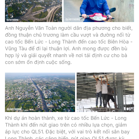
Anh Nguyễn Văn Toàn người dân địa phương cho biết,
đồng thuận chủ trương làm cầu vượt và đường nối từ
cao tốc Bến Lức - Long Thành đến cao tốc Biên Hòa -
Vũng Tàu để đi lại thuận lợi. Anh mong được đền bù
hợp lý và giải quyết nhanh về nơi tái định cư cho bà
con sớm ổn định cuộc sống.
Khi dự án hoàn thành, xe từ cao tốc Bến Lức - Long
Thành khi đến nút giao trên có nhiều lựa chọn, giảm
áp lực cho QL51. Đặc biệt, với vai trò kết nối sân bay
Long Thành, các cảng biển, nút giao QL51 được kỳ