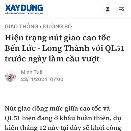
TIN BỘ XÂY DỰNG
GIAO THÔNG
ĐƯỜNG BỘ
Hiện trạng nút giao cao tốc
Bến Lức - Long Thành với QL51
trước ngày làm cầu vượt
CHUYÊN MỤC
Minh Tuệ
Mới nhất
23/11/2024, 07:00
Thời sự
Chính trị
Nút giao đồng mức giữa cao tốc và
Xây dựng
QL51 hiện đang ở khâu hoàn thiện, dự
Xã hội
Chỉ đạo điều hành
kiến tháng 12 này tại đây sẽ khởi công
Giao thông