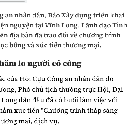
hông
Đường thủy
g an nhân dân, Báo Xây dựng triển khai
h
Hàng hải
hiện nguyện tại Vĩnh Long. Lãnh đạo Tỉnh
ng
rên địa bàn đã trao đổi về chương trình
Đường sắt đô thị
học bổng và xúc tiến thương mại.
hông
Nhà thầu
chăm lo người có công
Mời thầu - Đấu thầu
TGT
Thi viết về Ngành
tác của Hội Cựu Công an nhân dân do
ao thông
ơng, Phó chủ tịch thường trực Hội, Đại
 Long dẫn đầu đã có buổi làm việc với
ằm xúc tiến "Chương trình thắp sáng
rí
Thể thao
Công nghệ
hương mai, dịch vụ.
Bóng đá
Công nghệ mới