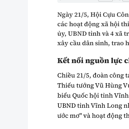
Pháp luật
An toàn giao t
Ngày 21/5, Hội Cựu Côn
Thanh tra
Giao thông 24
các hoạt động xã hội t
An ninh hình sự
ATGT địa phươ
ủy, UBND tỉnh và 4 xã t
xây cầu dân sinh, trao 
Điều tra
Văn hóa giao t
Pháp đình
Lái xe an toàn
Kết nối nguồn lực 
Hỏi - Đáp
Chung tay vì A
Chiều 21/5, đoàn công 
Gương sáng gi
Thiếu tướng Vũ Hùng Vư
xem thêm
biểu Quốc hội tỉnh Vĩnh
UBND tỉnh Vĩnh Long nh
Chất lượng sống
Văn hóa - Giải T
ước mơ" và hoạt động t
Giáo dục
Văn hóa