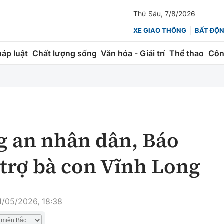
Thứ Sáu, 7/8/2026
XE GIAO THÔNG
BẤT ĐỘ
háp luật
Chất lượng sống
Văn hóa - Giải trí
Thể thao
Côn
Giao thông
Kinh tế
ành
Quản lý
Thị trường
 trúc
Đường bộ
Tài chính
g an nhân dân, Báo
ng
Hàng không
Chứng khoán
trợ bà con Vĩnh Long
 lượng
Đường sắt
Bảo hiểm
Đường sắt tốc độ cao
Doanh nghiệp
1/05/2026, 18:38
Đăng kiểm
xem thêm