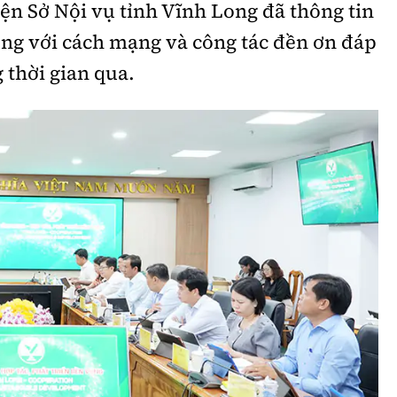
iện Sở Nội vụ tỉnh Vĩnh Long đã thông tin
Bình luận
Sản phẩm mới
ông với cách mạng và công tác đền ơn đáp
Hậu trường sao
AI
 thời gian qua.
360 độ thể thao
Tư vấn
Video
Thời sự
Khám phá
Camera giao thông
Câu chuyện giao thông
Lăng kính xây dựng
Giải trí - Thể thao