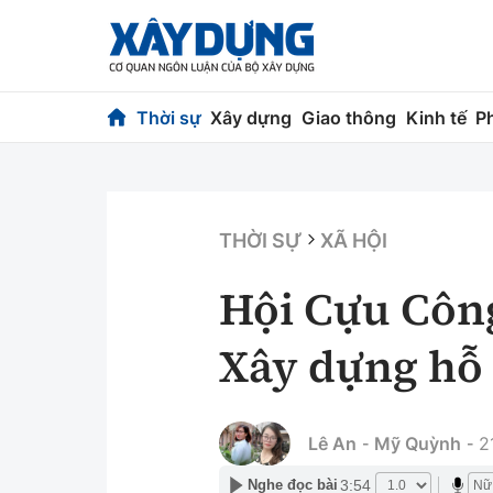
Thời sự
Xây dựng
Giao thông
Kinh tế
P
Thời sự
Xây dựng
Chính trị
Chỉ đạo điều h
THỜI SỰ
XÃ HỘI
Xã hội
Quy hoạch kiến
Hội Cựu Côn
Chuyện dọc đường
Vật liệu xây dự
Xây dựng hỗ 
Cải chính
Giám định chất
Quản lý đô thị
Lê An
Mỹ Quỳnh
2
-
-
3:54
Nghe đọc bài