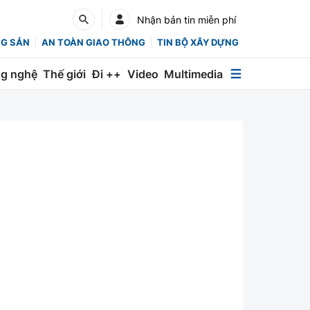
Nhận bản tin miễn phí
NG SẢN
AN TOÀN GIAO THÔNG
TIN BỘ XÂY DỰNG
g nghệ
Thế giới
Đi ++
Video
Multimedia
Multimedia
Special
Emagazine
Photo
Infographic
English
Các chuyên trang