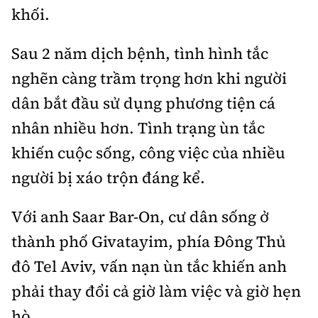
Tổng biên tập:
Nguyễn Thị Hồng Nga
khối.
Phó Tổng biên tập:
Nguyễn Sơn Tùng,
Sau 2 năm dịch bệnh, tình hình tắc
Nguyễn Đức Thắng, La Đức Hùng
nghẽn càng trầm trọng hơn khi người
Hotline:
Quảng cáo và Phát hành:
0901 514 799
0915 057 282
dân bắt đầu sử dụng phương tiện cá
Email:
bandoc@baoxaydung.vn
nhân nhiều hơn. Tình trạng ùn tắc
Cấm sao chép dưới mọi hình thức nếu không có sự
khiến cuộc sống, công việc của nhiều
chấp thuận bằng văn bản.
người bị xáo trộn đáng kể.
Với anh Saar Bar-On, cư dân sống ở
thành phố Givatayim, phía Đông Thủ
Thông tin tòa
đô Tel Aviv, vấn nạn ùn tắc khiến anh
soạn
phải thay đổi cả giờ làm việc và giờ hẹn
hò.