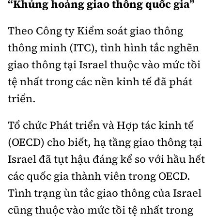
“Khủng hoảng giao thông quốc gia”
Thế giới
Gương sáng giao thông
Âm nhạc
Nhà thầu
Hậu trường sao
Sản phẩm mới
Thời sự Quốc tế
Theo Công ty Kiểm soát giao thông
Đi ++
Mời thầu - Đấu thầu
360 độ thể thao
thông minh (ITC), tình hình tắc nghẽn
Tư vấn
Hồ sơ tài liệu
Du lịch
Video
giao thông tại Israel thuộc vào mức tồi
Thi viết về GTVT
Thế giới giao thông
tệ nhất trong các nền kinh tế đã phát
Khám phá
Thời sự
triển.
Thế giới xây dựng
Lối sống
Khám phá
Tổ chức Phát triển và Hợp tác kinh tế
Ẩm thực
Camera giao thông
(OECD) cho biết, hạ tầng giao thông tại
Cơ quan chủ quản: Bộ Xây dựng
Israel đã tụt hậu đáng kể so với hầu hết
Câu chuyện giao thông
Giấy phép số: 03/GP-BVHTTDL, cấp ngày 1/4/2025.
các quốc gia thành viên trong OECD.
Giải trí - Thể thao
Tòa soạn: Số 2 Nguyễn Công Hoan, phường Giảng Võ,
Tình trạng ùn tắc giao thông của Israel
Hà Nội.
cũng thuộc vào mức tồi tệ nhất trong