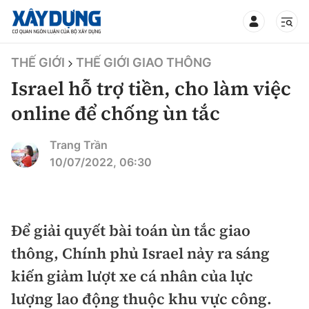
TIN BỘ XÂY DỰNG
THẾ GIỚI
THẾ GIỚI GIAO THÔNG
Israel hỗ trợ tiền, cho làm việc
online để chống ùn tắc
CHUYÊN MỤC
Trang Trần
10/07/2022, 06:30
Mới nhất
Thời sự
Để giải quyết bài toán ùn tắc giao
thông, Chính phủ Israel nảy ra sáng
Chính trị
Xây dựng
kiến giảm lượt xe cá nhân của lực
Xã hội
Chỉ đạo điều hành
lượng lao động thuộc khu vực công.
Giao thông