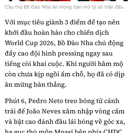
Thế giới
Gương sáng giao thông
Cầu thủ Bồ Đào Nha ăn mừng bàn mở tỷ số trận đấu.
Âm nhạc
Nhà thầu
Hậu trường sao
Sản phẩm mới
Thời sự Quốc tế
Đi ++
Với mục tiêu giành 3 điểm để tạo nên
Mời thầu - Đấu thầu
360 độ thể thao
Tư vấn
khởi đầu hoàn hảo cho chiến dịch
Hồ sơ tài liệu
Du lịch
Video
Thi viết về GTVT
World Cup 2026, Bồ Đào Nha chủ động
Thế giới giao thông
Khám phá
đẩy cao đội hình pressing ngay sau
Thời sự
Thế giới xây dựng
tiếng còi khai cuộc. Khi người hâm mộ
Lối sống
Khám phá
còn chưa kịp ngồi ấm chỗ, họ đã có dịp
Ẩm thực
Camera giao thông
ăn mừng bàn thắng.
Cơ quan chủ quản: Bộ Xây dựng
Câu chuyện giao thông
Phút 6, Pedro Neto treo bóng từ cánh
Giấy phép số: 03/GP-BVHTTDL, cấp ngày 1/4/2025.
trái để João Neves xâm nhập vòng cấm
Giải trí - Thể thao
Tòa soạn: Số 2 Nguyễn Công Hoan, phường Giảng Võ,
và bật cao đánh đầu lái bóng về góc xa,
Hà Nội.
hạ gục thủ môn Mpasi bên phía CHDC