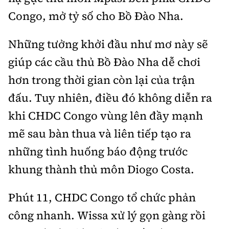
Tổng biên tập:
Nguyễn Thị Hồng Nga
Congo, mở tỷ số cho Bồ Đào Nha.
Phó Tổng biên tập:
Nguyễn Sơn Tùng,
Nguyễn Đức Thắng, La Đức Hùng
Những tưởng khởi đầu như mơ này sẽ
Hotline:
Quảng cáo và Phát hành:
giúp các cầu thủ Bồ Đào Nha dễ chơi
0901 514 799
0915 057 282
hơn trong thời gian còn lại của trận
Email:
bandoc@baoxaydung.vn
đấu. Tuy nhiên, điều đó không diễn ra
Cấm sao chép dưới mọi hình thức nếu không có sự
chấp thuận bằng văn bản.
khi CHDC Congo vùng lên đầy mạnh
mẽ sau bàn thua và liên tiếp tạo ra
những tình huống báo động trước
khung thành thủ môn Diogo Costa.
Thông tin tòa
soạn
Phút 11, CHDC Congo tổ chức phản
công nhanh. Wissa xử lý gọn gàng rồi