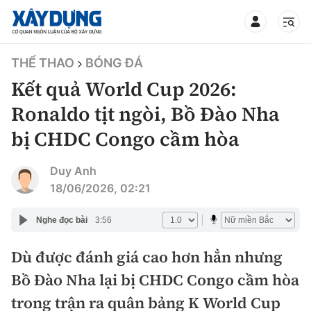
TIN BỘ XÂY DỰNG
THỂ THAO
BÓNG ĐÁ
Kết quả World Cup 2026:
Ronaldo tịt ngòi, Bồ Đào Nha
bị CHDC Congo cầm hòa
CHUYÊN MỤC
Duy Anh
Mới nhất
18/06/2026, 02:21
Thời sự
Nghe đọc bài
3:56
Chính trị
Dù được đánh giá cao hơn hẳn nhưng
Xây dựng
Bồ Đào Nha lại bị CHDC Congo cầm hòa
Xã hội
Chỉ đạo điều hành
trong trận ra quân bảng K World Cup
Giao thông