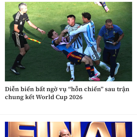
Tổng biên tập:
Nguyễn Thị Hồng Nga
Phó Tổng biên tập:
Nguyễn Sơn Tùng,
Nguyễn Đức Thắng, La Đức Hùng
Hotline:
Quảng cáo và Phát hành:
0901 514 799
0915 057 282
Email:
bandoc@baoxaydung.vn
Cấm sao chép dưới mọi hình thức nếu không có sự
chấp thuận bằng văn bản.
Diễn biến bất ngờ vụ “hỗn chiến” sau trận
chung kết World Cup 2026
Thông tin tòa
soạn