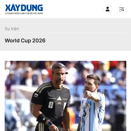
TIN BỘ XÂY DỰNG
Sự kiện
World Cup 2026
CHUYÊN MỤC
Mới nhất
Thời sự
Chính trị
Xây dựng
Xã hội
Chỉ đạo điều hành
Giao thông