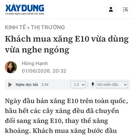
TIN BỘ XÂY DỰNG
KINH TẾ
THỊ TRƯỜNG
Khách mua xăng E10 vừa dùng
vừa nghe ngóng
CHUYÊN MỤC
Hồng Hạnh
01/06/2026, 20:32
Mới nhất
Nghe đọc bài
3:34
Thời sự
Ngày đầu bán xăng E10 trên toàn quốc,
hầu hết các cây xăng đều đã chuyển
Chính trị
Xây dựng
đổi sang xăng E10, thay thế xăng
Xã hội
Chỉ đạo điều hành
khoáng. Khách mua xăng bước đầu
Giao thông