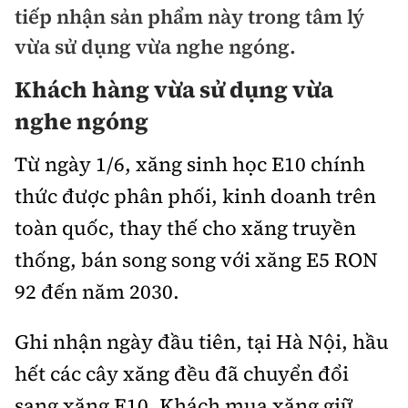
tiếp nhận sản phẩm này trong tâm lý
Chuyện dọc đường
Quy hoạch kiến trúc
Quản lý
Kinh tế
vừa sử dụng vừa nghe ngóng.
Cải chính
Vật liệu xây dựng
Đường bộ
Khách hàng vừa sử dụng vừa
Thị trường
Pháp luật
Giám định chất lượng
nghe ngóng
Hàng không
Tài chính
Thanh tra
An toàn giao thông
Quản lý đô thị
Từ ngày 1/6, xăng sinh học E10 chính
Đường sắt
Chứng khoán
An ninh hình sự
Giao thông 24h
thức được phân phối, kinh doanh trên
Chất lượng sống
Đăng kiểm
Bảo hiểm
toàn quốc, thay thế cho xăng truyền
Điều tra
ATGT địa phương
Giáo dục
Văn hóa - Giải Trí
thống, bán song song với xăng E5 RON
Đường sắt tốc độ cao
Doanh nghiệp
Pháp đình
Văn hóa giao thông
92 đến năm 2030.
Y tế
Văn hóa
Đường thủy
Thể thao
Hỏi - Đáp
Lái xe an toàn
Đời sống
Ghi nhận ngày đầu tiên, tại Hà Nội, hầu
Showbiz
Hàng hải
Bóng đá
Công nghệ
hết các cây xăng đều đã chuyển đổi
Chung tay vì ATGT
Lao động - Công đoàn
Điện ảnh
Đường sắt đô thị
Bình luận
sang xăng E10. Khách mua xăng giữ
Công nghệ mới