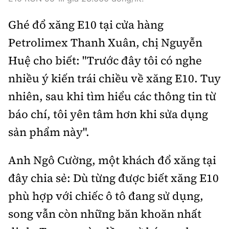
Tổng biên tập:
Nguyễn Thị Hồng Nga
Ghé đổ xăng E10 tại cửa hàng
Phó Tổng biên tập:
Nguyễn Sơn Tùng,
Nguyễn Đức Thắng, La Đức Hùng
Petrolimex Thanh Xuân, chị Nguyễn
Hotline:
Quảng cáo và Phát hành:
Huệ cho biết: "Trước đây tôi có nghe
0901 514 799
0915 057 282
nhiều ý kiến trái chiều về xăng E10. Tuy
Email:
bandoc@baoxaydung.vn
nhiên, sau khi tìm hiểu các thông tin từ
Cấm sao chép dưới mọi hình thức nếu không có sự
báo chí, tôi yên tâm hơn khi sửa dụng
chấp thuận bằng văn bản.
sản phẩm này".
Anh Ngô Cường, một khách đổ xăng tại
đây chia sẻ: Dù từng được biết xăng E10
Thông tin tòa
phù hợp với chiếc ô tô đang sử dụng,
soạn
song vẫn còn những băn khoăn nhất