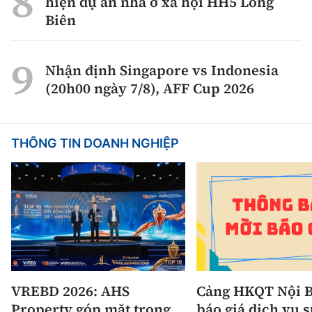
hiện dự án nhà ở xã hội HH5 Long
Biên
Nhận định Singapore vs Indonesia
(20h00 ngày 7/8), AFF Cup 2026
THÔNG TIN DOANH NGHIỆP
VREBD 2026: AHS
Cảng HKQT Nội B
Property góp mặt trong
báo giá dịch vụ 