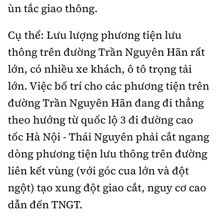
Thế giới
Gương sáng giao thông
ùn tắc giao thông.
Âm nhạc
Nhà thầu
Hậu trường sao
Sản phẩm mới
Thời sự Quốc tế
Cụ thể: Lưu lượng phương tiện lưu
Đi ++
Mời thầu - Đấu thầu
360 độ thể thao
Tư vấn
thông trên đường Trần Nguyên Hãn rất
Hồ sơ tài liệu
Du lịch
Video
Thi viết về GTVT
lớn, có nhiều xe khách, ô tô trọng tải
Thế giới giao thông
Khám phá
lớn. Việc bố trí cho các phương tiện trên
Thời sự
Thế giới xây dựng
đường Trần Nguyên Hãn đang đi thẳng
Lối sống
Khám phá
theo hướng từ quốc lộ 3 đi đường cao
Ẩm thực
Camera giao thông
tốc Hà Nội - Thái Nguyên phải cắt ngang
Cơ quan chủ quản: Bộ Xây dựng
dòng phương tiện lưu thông trên đường
Câu chuyện giao thông
Giấy phép số: 03/GP-BVHTTDL, cấp ngày 1/4/2025.
liên kết vùng (với góc cua lớn và đột
Giải trí - Thể thao
ngột) tạo xung đột giao cắt, nguy cơ cao
Tòa soạn: Số 2 Nguyễn Công Hoan, phường Giảng Võ,
Hà Nội.
dẫn đến TNGT.