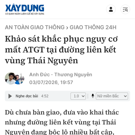
TIN BỘ XÂY DỰNG
AN TOÀN GIAO THÔNG
GIAO THÔNG 24H
Khảo sát khắc phục nguy cơ
mất ATGT tại đường liên kết
vùng Thái Nguyên
CHUYÊN MỤC
Anh Đức
Thương Nguyễn
-
Mới nhất
03/07/2026, 19:57
Thời sự
Nghe đọc bài
4:52
Chính trị
Dù chưa bàn giao, đưa vào khai thác
Xây dựng
nhưng đường liên kết vùng tại Thái
Xã hội
Chỉ đạo điều hành
Giao thông
Nguyên đang bộc lộ nhiều bất cập,