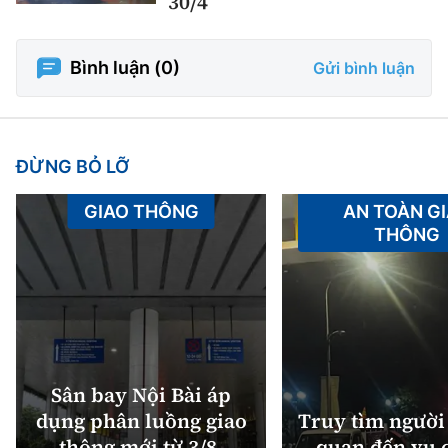
30/4
Bình luận (
0
)
Gửi bình luận
ĐỪNG BỎ LỠ
GIAO THÔNG
AN TOÀN G
THÔNG
Sân bay Nội Bài áp
dụng phân luồng giao
Truy tìm người 
thông mới từ 3/8,
quan đến vụ c