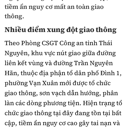
Chuyện dọc đường
tiềm ẩn nguy cơ mất an toàn giao
Quy hoạch kiến trúc
Quản lý
Kinh tế
thông.
Cải chính
Vật liệu xây dựng
Đường bộ
Thị trường
Nhiều điểm xung đột giao thông
Pháp luật
Giám định chất lượng
Hàng không
Tài chính
Theo Phòng CSGT Công an tỉnh Thái
Thanh tra
An toàn giao thông
Quản lý đô thị
Nguyên, khu vực nút giao giữa đường
Đường sắt
Chứng khoán
An ninh hình sự
Giao thông 24h
liên kết vùng và đường Trần Nguyên
Chất lượng sống
Đăng kiểm
Bảo hiểm
Hãn, thuộc địa phận tổ dân phố Đình 1,
Điều tra
ATGT địa phương
Giáo dục
Văn hóa - Giải Trí
Đường sắt tốc độ cao
phường Vạn Xuân mới được tổ chức
Doanh nghiệp
Pháp đình
Văn hóa giao thông
Y tế
giao thông, sơn vạch dẫn hướng, phân
Văn hóa
Đường thủy
Thể thao
Hỏi - Đáp
làn các dòng phương tiện. Hiện trạng tổ
Lái xe an toàn
Đời sống
Showbiz
Hàng hải
Bóng đá
chức giao thông tại đây đang tồn tại bất
Công nghệ
Chung tay vì ATGT
Lao động - Công đoàn
cập, tiềm ẩn nguy cơ cao gây tai nạn và
Điện ảnh
Đường sắt đô thị
Bình luận
Công nghệ mới