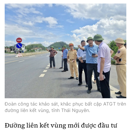
Tổng biên tập:
Nguyễn Thị Hồng Nga
Phó Tổng biên tập:
Nguyễn Sơn Tùng,
Nguyễn Đức Thắng, La Đức Hùng
Hotline:
Quảng cáo và Phát hành:
0901 514 799
0915 057 282
Email:
bandoc@baoxaydung.vn
Cấm sao chép dưới mọi hình thức nếu không có sự
chấp thuận bằng văn bản.
Đoàn công tác khảo sát, khắc phục bất cập ATGT trên
Thông tin tòa
đường liên kết vùng, tỉnh Thái Nguyên.
soạn
Đường liên kết vùng mới được đầu tư