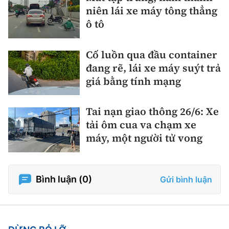
Thế giới
Gương sáng giao thông
niên lái xe máy tông thẳng
Âm nhạc
Nhà thầu
Hậu trường sao
ô tô
Sản phẩm mới
Thời sự Quốc tế
Đi ++
Mời thầu - Đấu thầu
360 độ thể thao
Tư vấn
Cố luồn qua đầu container
Hồ sơ tài liệu
Du lịch
Video
đang rẽ, lái xe máy suýt trả
Thi viết về GTVT
giá bằng tính mạng
Thế giới giao thông
Khám phá
Thời sự
Thế giới xây dựng
Tai nạn giao thông 26/6: Xe
Lối sống
Khám phá
tải ôm cua va chạm xe
Ẩm thực
máy, một người tử vong
Camera giao thông
Cơ quan chủ quản: Bộ Xây dựng
Câu chuyện giao thông
Giấy phép số: 03/GP-BVHTTDL, cấp ngày 1/4/2025.
Bình luận (
0
)
Gửi bình luận
Giải trí - Thể thao
Tòa soạn: Số 2 Nguyễn Công Hoan, phường Giảng Võ,
Hà Nội.