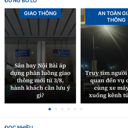
ĐỪNG BỎ LỠ
Tổng biên tập:
Nguyễn Thị Hồng Nga
GIAO THÔNG
AN TOÀN G
Phó Tổng biên tập:
Nguyễn Sơn Tùng,
THÔNG
Nguyễn Đức Thắng, La Đức Hùng
Hotline:
Quảng cáo và Phát hành:
0901 514 799
0915 057 282
Email:
bandoc@baoxaydung.vn
Cấm sao chép dưới mọi hình thức nếu không có sự
chấp thuận bằng văn bản.
Sân bay Nội Bài áp
dụng phân luồng giao
Truy tìm người 
thông mới từ 3/8,
quan đến vụ c
hành khách cần lưu ý
cùng xe máy
gì?
xuống kênh t
Thông tin tòa
soạn
ĐỌC NHIỀU