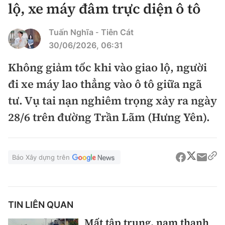
lộ, xe máy đâm trực diện ô tô
Chuyện dọc đường
Quy hoạch kiến trúc
Quản lý
Kinh tế
Tuấn Nghĩa
Tiên Cát
Cải chính
-
Vật liệu xây dựng
Đường bộ
30/06/2026, 06:31
Thị trường
Pháp luật
Giám định chất lượng
Không giảm tốc khi vào giao lộ, người
Hàng không
Tài chính
Thanh tra
An toàn giao thông
đi xe máy lao thẳng vào ô tô giữa ngã
Quản lý đô thị
Đường sắt
Chứng khoán
tư. Vụ tai nạn nghiêm trọng xảy ra ngày
An ninh hình sự
Giao thông 24h
Chất lượng sống
28/6 trên đường Trần Lãm (Hưng Yên).
Đăng kiểm
Bảo hiểm
Điều tra
ATGT địa phương
Giáo dục
Văn hóa - Giải Trí
Đường sắt tốc độ cao
Doanh nghiệp
Pháp đình
Văn hóa giao thông
Báo Xây dựng trên
Y tế
Văn hóa
Đường thủy
Thể thao
Hỏi - Đáp
Lái xe an toàn
Đời sống
Showbiz
Hàng hải
Bóng đá
Công nghệ
TIN LIÊN QUAN
Chung tay vì ATGT
Lao động - Công đoàn
Điện ảnh
Đường sắt đô thị
Bình luận
Mất tập trung, nam thanh
Công nghệ mới