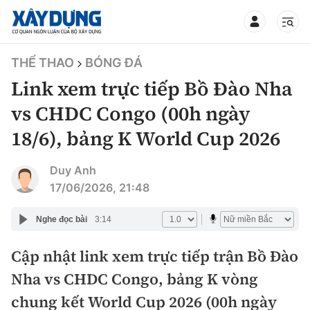
TIN BỘ XÂY DỰNG
THỂ THAO
BÓNG ĐÁ
Link xem trực tiếp Bồ Đào Nha
vs CHDC Congo (00h ngày
18/6), bảng K World Cup 2026
CHUYÊN MỤC
Duy Anh
Mới nhất
17/06/2026, 21:48
Thời sự
Nghe đọc bài
3:14
Chính trị
Cập nhật link xem trực tiếp trận Bồ Đào
Xây dựng
Nha vs CHDC Congo, bảng K vòng
Xã hội
Chỉ đạo điều hành
chung kết World Cup 2026 (00h ngày
Giao thông