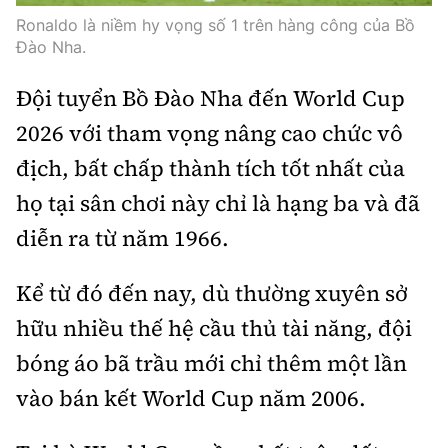
Thế giới
Gương sáng giao thông
Ronaldo là niềm hy vọng số 1 trên hàng công của Bồ
Âm nhạc
Nhà thầu
Hậu trường sao
Đào Nha.
Sản phẩm mới
Thời sự Quốc tế
Đi ++
Mời thầu - Đấu thầu
360 độ thể thao
Đội tuyển Bồ Đào Nha đến World Cup
Tư vấn
Hồ sơ tài liệu
Du lịch
Video
2026 với tham vọng nâng cao chức vô
Thi viết về GTVT
Thế giới giao thông
địch, bất chấp thành tích tốt nhất của
Khám phá
Thời sự
họ tại sân chơi này chỉ là hạng ba và đã
Thế giới xây dựng
Lối sống
Khám phá
diễn ra từ năm 1966.
Ẩm thực
Camera giao thông
Kể từ đó đến nay, dù thường xuyên sở
Cơ quan chủ quản: Bộ Xây dựng
hữu nhiều thế hệ cầu thủ tài năng, đội
Câu chuyện giao thông
Giấy phép số: 03/GP-BVHTTDL, cấp ngày 1/4/2025.
bóng áo bã trầu mới chỉ thêm một lần
Giải trí - Thể thao
Tòa soạn: Số 2 Nguyễn Công Hoan, phường Giảng Võ,
vào bán kết World Cup năm 2006.
Hà Nội.