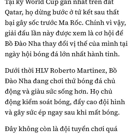
Tại kỳ World Cup gần nhất trên đất
Tổng biên tập:
Nguyễn Thị Hồng Nga
Qatar, họ dừng bước ở tứ kết sau thất
Phó Tổng biên tập:
Nguyễn Sơn Tùng,
bại gây sốc trước Ma Rốc. Chính vì vậy,
Nguyễn Đức Thắng, La Đức Hùng
giải đấu lần này được xem là cơ hội để
Hotline:
Quảng cáo và Phát hành:
0901 514 799
0915 057 282
Bồ Đào Nha thay đổi vị thế của mình tại
Email:
bandoc@baoxaydung.vn
ngày hội bóng đá lớn nhất hành tinh.
Cấm sao chép dưới mọi hình thức nếu không có sự
chấp thuận bằng văn bản.
Dưới thời HLV Roberto Martinez, Bồ
Đào Nha đang chơi thứ bóng đá chủ
động và giàu sức sống hơn. Họ chủ
động kiểm soát bóng, đẩy cao đội hình
Thông tin tòa
và gây sức ép ngay sau khi mất bóng.
soạn
Đây không còn là đội tuyển chơi quá