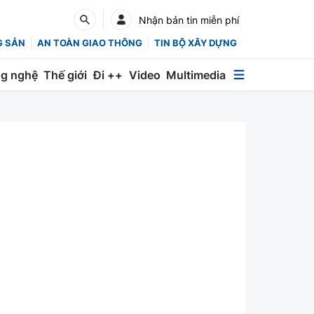
Nhận bản tin miễn phí
G SẢN
AN TOÀN GIAO THÔNG
TIN BỘ XÂY DỰNG
g nghệ
Thế giới
Đi ++
Video
Multimedia
Multimedia
Special
Emagazine
Photo
Infographic
English
Các chuyên trang