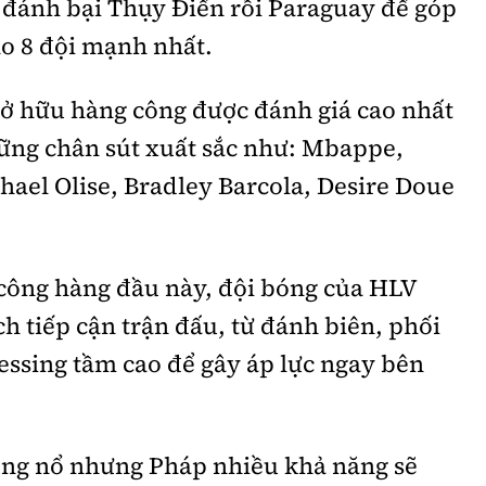
c đánh bại Thụy Điển rồi Paraguay để góp
o 8 đội mạnh nhất.
ở hữu hàng công được đánh giá cao nhất
những chân sút xuất sắc như: Mbappe,
el Olise, Bradley Barcola, Desire Doue
 công hàng đầu này, đội bóng của HLV
 tiếp cận trận đấu, từ đánh biên, phối
essing tầm cao để gây áp lực ngay bên
ùng nổ nhưng Pháp nhiều khả năng sẽ