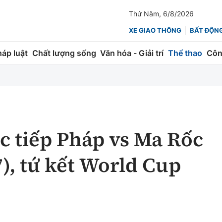
Thứ Năm, 6/8/2026
XE GIAO THÔNG
BẤT ĐỘN
háp luật
Chất lượng sống
Văn hóa - Giải trí
Thể thao
Côn
Giao thông
Kinh tế
ành
Quản lý
Thị trường
 trúc
Đường bộ
Tài chính
c tiếp Pháp vs Ma Rốc
ng
Hàng không
Chứng khoán
7), tứ kết World Cup
 lượng
Đường sắt
Bảo hiểm
Đường sắt tốc độ cao
Doanh nghiệp
Đăng kiểm
xem thêm