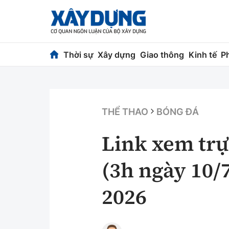
Thời sự
Xây dựng
Giao thông
Kinh tế
P
Thời sự
Xây dựng
Chính trị
Chỉ đạo điều h
THỂ THAO
BÓNG ĐÁ
Xã hội
Quy hoạch kiến
Link xem trự
Chuyện dọc đường
Vật liệu xây dự
(3h ngày 10/
Cải chính
Giám định chất
2026
Quản lý đô thị