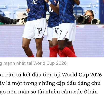
Bình luận
Sản phẩm mới
Hậu trường sao
AI
360 độ thể thao
Tư vấn
Video
Thời sự
Khám phá
g mạnh nhất tại World Cup 2026.
Camera giao thông
a trận tứ kết đầu tiên tại World Cup 2026
Câu chuyện giao thông
ây là một trong những cặp đấu đáng chú
Lăng kính xây dựng
 tạo nên màn so tài nhiều cảm xúc ở bán
Giải trí - Thể thao