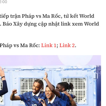
2:00
hông
Đường thủy
tiếp trận Pháp vs Ma Rốc, tứ kết World
h
Hàng hải
). Báo Xây dựng cập nhật link xem World
ng
Đường sắt đô thị
hông
Nhà thầu
n Pháp vs Ma Rốc:
Link 1
;
Link 2
.
Mời thầu - Đấu thầu
TGT
Thi viết về Ngành
ao thông
rí
Thể thao
Công nghệ
Bóng đá
Công nghệ mới