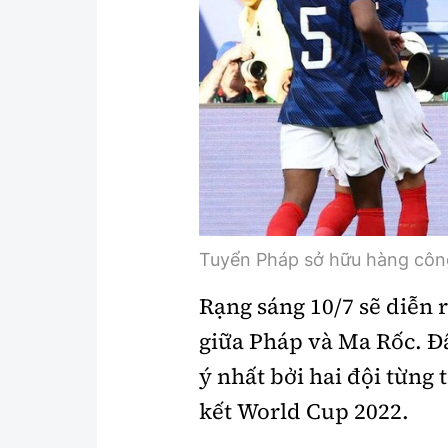
Y tế
Showbiz
Đời sống
Điện ảnh
Lao động - Công đoàn
Âm nhạc
Thế giới
Đi ++
Thời sự Quốc tế
Du lịch
Hồ sơ tài liệu
Khám phá
Tuyển Pháp sở hữu hàng côn
Thế giới giao thông
Lối sống
Rạng sáng 10/7 sẽ diễn r
Thế giới xây dựng
Ẩm thực
giữa Pháp và Ma Rốc. Đ
ý nhất bởi hai đội từng
kết World Cup 2022.