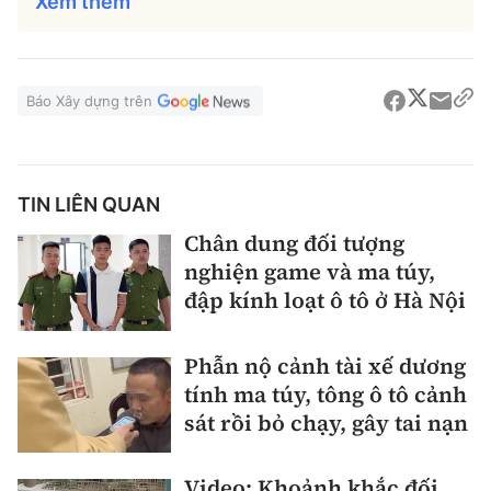
Xem thêm
Tổng biên tập:
Nguyễn Thị Hồng Nga
Phó Tổng biên tập:
Nguyễn Sơn Tùng,
Nguyễn Đức Thắng, La Đức Hùng
Báo Xây dựng trên
Hotline:
Quảng cáo và Phát hành:
0901 514 799
0915 057 282
Email:
bandoc@baoxaydung.vn
TIN LIÊN QUAN
Cấm sao chép dưới mọi hình thức nếu không có sự
Chân dung đối tượng
chấp thuận bằng văn bản.
nghiện game và ma túy,
đập kính loạt ô tô ở Hà Nội
Phẫn nộ cảnh tài xế dương
tính ma túy, tông ô tô cảnh
Thông tin tòa
sát rồi bỏ chạy, gây tai nạn
soạn
Video: Khoảnh khắc đối