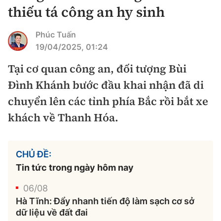
Chuyện dọc đường
thiếu tá công an hy sinh
Quy hoạch kiến trúc
Quản lý
Kinh tế
Cải chính
Phúc Tuấn
Vật liệu xây dựng
Đường bộ
Thị trường
19/04/2025, 01:24
Pháp luật
Giám định chất lượng
Hàng không
Tại cơ quan công an, đối tượng Bùi
Tài chính
Thanh tra
An toàn giao thông
Đình Khánh bước đầu khai nhận đã di
Quản lý đô thị
Đường sắt
Chứng khoán
chuyển lên các tỉnh phía Bắc rồi bắt xe
An ninh hình sự
Giao thông 24h
Chất lượng sống
Đăng kiểm
khách về Thanh Hóa.
Bảo hiểm
Điều tra
ATGT địa phương
Giáo dục
Văn hóa - Giải Trí
Đường sắt tốc độ cao
Doanh nghiệp
Pháp đình
Văn hóa giao thông
CHỦ ĐỀ:
Y tế
Văn hóa
Đường thủy
Thể thao
Tin tức trong ngày hôm nay
Hỏi - Đáp
Lái xe an toàn
Đời sống
Showbiz
06/08
Hàng hải
Bóng đá
Công nghệ
Hà Tĩnh: Đẩy nhanh tiến độ làm sạch cơ sở
Chung tay vì ATGT
Lao động - Công đoàn
Điện ảnh
dữ liệu về đất đai
Đường sắt đô thị
Bình luận
Công nghệ mới