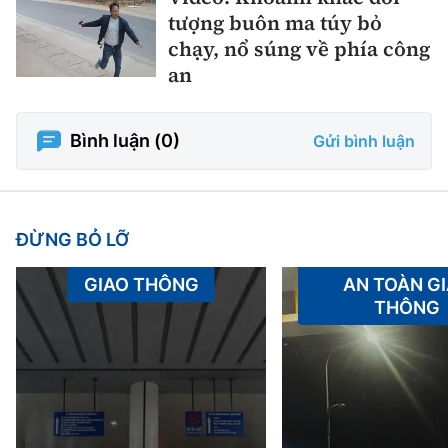
tượng buôn ma túy bỏ
chạy, nổ súng về phía công
an
Bình luận (
0
)
Gửi bình luận
ĐỪNG BỎ LỠ
GIAO THÔNG
AN TOÀN G
THÔNG