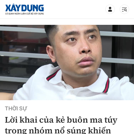
TIN BỘ XÂY DỰNG
CHUYÊN MỤC
Mới nhất
Thời sự
THỜI SỰ
Chính trị
Xây dựng
Lời khai của kẻ buôn ma túy
Xã hội
Chỉ đạo điều hành
trong nhóm nổ súng khiến
Giao thông