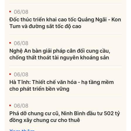
Thế giới
Gương sáng giao thông
Âm nhạc
Nhà thầu
Hậu trường sao
06/08
Sản phẩm mới
Thời sự Quốc tế
Đốc thúc triển khai cao tốc Quảng Ngãi - Kon
Đi ++
Mời thầu - Đấu thầu
360 độ thể thao
Tum và đường sắt tốc độ cao
Tư vấn
Hồ sơ tài liệu
Du lịch
Video
Thi viết về GTVT
06/08
Thế giới giao thông
Khám phá
Nghệ An bàn giải pháp cân đối cung cầu,
Thời sự
chống thất thoát tài nguyên khoáng sản
Thế giới xây dựng
Lối sống
Khám phá
06/08
Ẩm thực
Camera giao thông
Hà Tĩnh: Thiết chế văn hóa - hạ tầng mềm
cho phát triển bền vững
Cơ quan chủ quản: Bộ Xây dựng
Câu chuyện giao thông
Giấy phép số: 03/GP-BVHTTDL, cấp ngày 1/4/2025.
06/08
Giải trí - Thể thao
Phá dỡ chung cư cũ, Ninh Bình đầu tư 502 tỷ
Tòa soạn: Số 2 Nguyễn Công Hoan, phường Giảng Võ,
đồng xây chung cư cho thuê
Hà Nội.