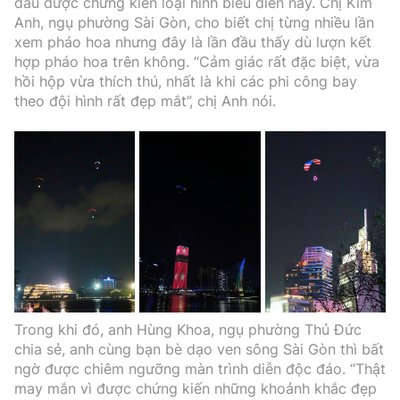
đầu được chứng kiến loại hình biểu diễn này. Chị Kim
Anh, ngụ phường Sài Gòn, cho biết chị từng nhiều lần
xem pháo hoa nhưng đây là lần đầu thấy dù lượn kết
hợp pháo hoa trên không. “Cảm giác rất đặc biệt, vừa
hồi hộp vừa thích thú, nhất là khi các phi công bay
theo đội hình rất đẹp mắt”, chị Anh nói.
Trong khi đó, anh Hùng Khoa, ngụ phường Thủ Đức
chia sẻ, anh cùng bạn bè dạo ven sông Sài Gòn thì bất
ngờ được chiêm ngưỡng màn trình diễn độc đáo. “Thật
may mắn vì được chứng kiến những khoảnh khắc đẹp