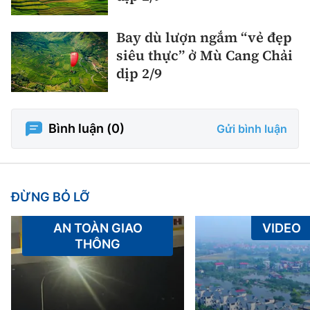
Bay dù lượn ngắm “vẻ đẹp
siêu thực” ở Mù Cang Chải
dịp 2/9
Bình luận (
0
)
Gửi bình luận
ĐỪNG BỎ LỠ
AN TOÀN GIAO
VIDEO
THÔNG