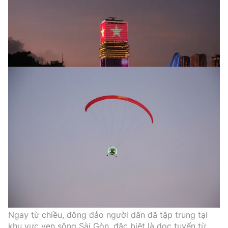
Ngay từ chiều, đông đảo người dân đã tập trung tại
khu vực ven sông Sài Gòn, đặc biệt là dọc tuyến từ