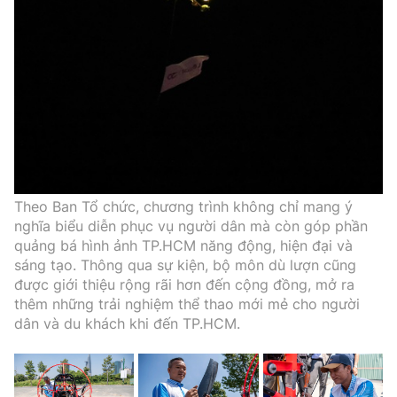
Theo Ban Tổ chức, chương trình không chỉ mang ý
nghĩa biểu diễn phục vụ người dân mà còn góp phần
quảng bá hình ảnh TP.HCM năng động, hiện đại và
sáng tạo. Thông qua sự kiện, bộ môn dù lượn cũng
được giới thiệu rộng rãi hơn đến cộng đồng, mở ra
thêm những trải nghiệm thể thao mới mẻ cho người
dân và du khách khi đến TP.HCM.