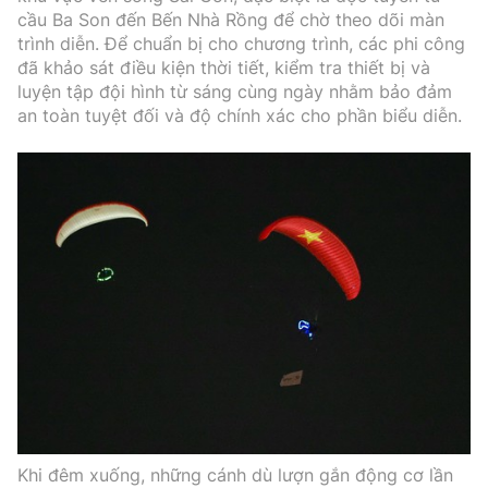
cầu Ba Son đến Bến Nhà Rồng để chờ theo dõi màn
trình diễn. Để chuẩn bị cho chương trình, các phi công
đã khảo sát điều kiện thời tiết, kiểm tra thiết bị và
luyện tập đội hình từ sáng cùng ngày nhằm bảo đảm
an toàn tuyệt đối và độ chính xác cho phần biểu diễn.
Khi đêm xuống, những cánh dù lượn gắn động cơ lần