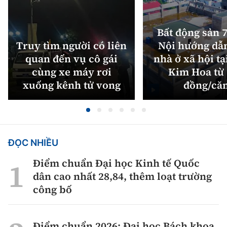
Bất động sản 7
Truy tìm người có liên
Nội hướng dẫ
quan đến vụ cô gái
nhà ở xã hội tạ
cùng xe máy rơi
Kim Hoa từ 
xuống kênh tử vong
đồng/că
ĐỌC NHIỀU
Điểm chuẩn Đại học Kinh tế Quốc
dân cao nhất 28,84, thêm loạt trường
công bố
Điểm chuẩn 2026: Đại học Bách khoa