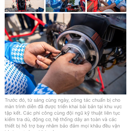
Trước đó, từ sáng cùng ngày, công tác chuẩn bị cho
màn trình diễn đã được triển khai bài bản tại khu vực
tập kết. Các phi công cùng đội ngũ kỹ thuật liên tục
kiểm tra dù, động cơ, hệ thống dây an toàn và các
thiết bị hỗ trợ bay nhằm bảo đảm mọi khâu đều vận