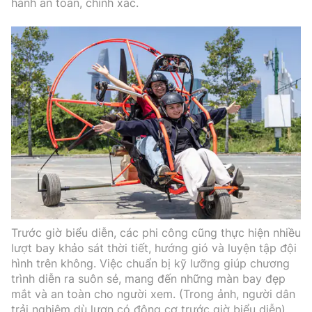
hành an toàn, chính xác.
Trước giờ biểu diễn, các phi công cũng thực hiện nhiều
lượt bay khảo sát thời tiết, hướng gió và luyện tập đội
hình trên không. Việc chuẩn bị kỹ lưỡng giúp chương
trình diễn ra suôn sẻ, mang đến những màn bay đẹp
mắt và an toàn cho người xem. (Trong ảnh, người dân
trải nghiệm dù lượn có động cơ trước giờ biểu diễn).