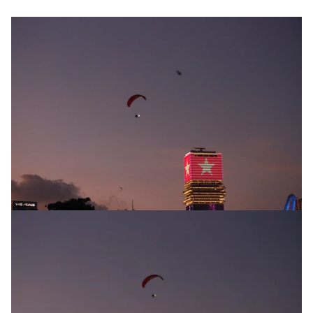
Tổng biên tập:
Nguyễn Thị Hồng Nga
Phó Tổng biên tập:
Nguyễn Sơn Tùng,
Nguyễn Đức Thắng, La Đức Hùng
Hotline:
Quảng cáo và Phát hành:
0901 514 799
0915 057 282
Email:
bandoc@baoxaydung.vn
Cấm sao chép dưới mọi hình thức nếu không có sự
chấp thuận bằng văn bản.
Thông tin tòa
soạn