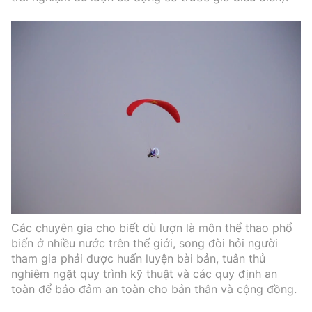
Các chuyên gia cho biết dù lượn là môn thể thao phổ
biến ở nhiều nước trên thế giới, song đòi hỏi người
tham gia phải được huấn luyện bài bản, tuân thủ
nghiêm ngặt quy trình kỹ thuật và các quy định an
toàn để bảo đảm an toàn cho bản thân và cộng đồng.