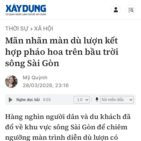
TIN BỘ XÂY DỰNG
THỜI SỰ
XÃ HỘI
Mãn nhãn màn dù lượn kết
hợp pháo hoa trên bầu trời
sông Sài Gòn
CHUYÊN MỤC
Mỹ Quỳnh
Mới nhất
28/03/2026, 23:16
Thời sự
Nghe đọc bài
0:03
Chính trị
Hàng nghìn người dân và du khách đã
Xây dựng
đổ về khu vực sông Sài Gòn để chiêm
Xã hội
Chỉ đạo điều hành
ngưỡng màn trình diễn dù lượn có
Giao thông