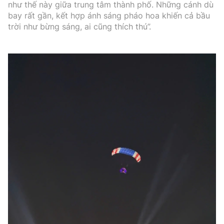
như thế này giữa trung tâm thành phố. Những cánh dù
bay rất gần, kết hợp ánh sáng pháo hoa khiến cả bầu
trời như bừng sáng, ai cũng thích thú”.