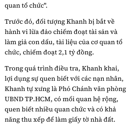
Tổng biên tập:
Nguyễn Thị Hồng Nga
quan tổ chức".
Phó Tổng biên tập:
Nguyễn Sơn Tùng,
Trước đó, đối tượng Khanh bị bắt về
Nguyễn Đức Thắng, La Đức Hùng
hành vi lừa đảo chiếm đoạt tài sản và
Hotline:
Quảng cáo và Phát hành:
0901 514 799
0915 057 282
làm giả con dấu, tài liệu của cơ quan tổ
chức, chiếm đoạt 2,1 tỷ đồng.
Email:
bandoc@baoxaydung.vn
Cấm sao chép dưới mọi hình thức nếu không có sự
chấp thuận bằng văn bản.
Trong quá trình điều tra, Khanh khai,
lợi dụng sự quen biết với các nạn nhân,
Khanh tự xưng là Phó Chánh văn phòng
UBND TP.HCM, có mối quan hệ rộng,
quen biết nhiều quan chức và có khả
Thông tin tòa
soạn
năng thu xếp để làm giấy tờ nhà đất.