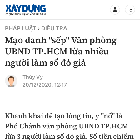
TIN BỘ XÂY DỰNG
PHÁP LUẬT
ĐIỀU TRA
Mạo danh "sếp" Văn phòng
UBND TP.HCM lừa nhiều
người làm sổ đỏ giả
CHUYÊN MỤC
Thúy Vy
Mới nhất
20/12/2020, 12:17
Thời sự
Chính trị
Khanh khai để tạo lòng tin, y "nổ" là
Xây dựng
Phó Chánh văn phòng UBND TP.HCM
Xã hội
Chỉ đạo điều hành
lừa 3 người làm sổ đỏ giả. Số tiền chiếm
Giao thông