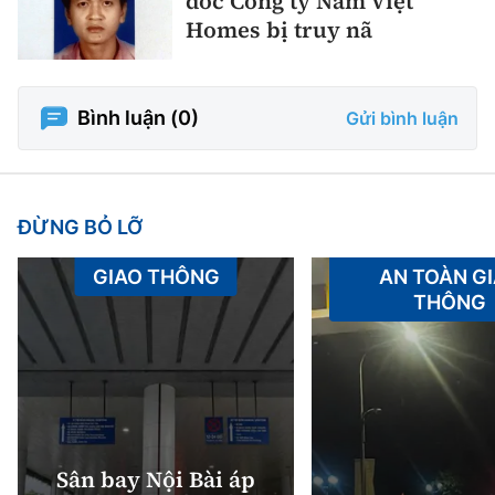
đốc Công ty Nam Việt
Homes bị truy nã
Bình luận (
0
)
Gửi bình luận
ĐỪNG BỎ LỠ
GIAO THÔNG
AN TOÀN G
THÔNG
Sân bay Nội Bài áp