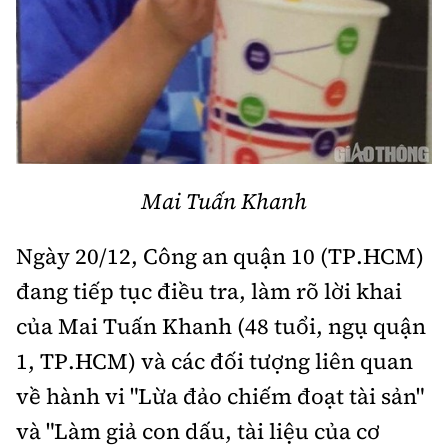
Thế giới
Gương sáng giao thông
Âm nhạc
Nhà thầu
Hậu trường sao
Sản phẩm mới
Thời sự Quốc tế
Đi ++
Mời thầu - Đấu thầu
360 độ thể thao
Tư vấn
Hồ sơ tài liệu
Du lịch
Video
Thi viết về GTVT
Thế giới giao thông
Khám phá
Thời sự
Mai Tuấn Khanh
Thế giới xây dựng
Lối sống
Khám phá
Ngày 20/12, Công an quận 10 (TP.HCM)
Ẩm thực
Camera giao thông
đang tiếp tục điều tra, làm rõ lời khai
Cơ quan chủ quản: Bộ Xây dựng
của Mai Tuấn Khanh (48 tuổi, ngụ quận
Câu chuyện giao thông
Giấy phép số: 03/GP-BVHTTDL, cấp ngày 1/4/2025.
1, TP.HCM) và các đối tượng liên quan
Giải trí - Thể thao
Tòa soạn: Số 2 Nguyễn Công Hoan, phường Giảng Võ,
về hành vi "Lừa đảo chiếm đoạt tài sản"
Hà Nội.
và "Làm giả con dấu, tài liệu của cơ