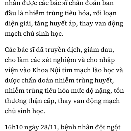
nhân được các bác sĩ chẩn đoán ban
Tổng biên tập:
Nguyễn Thị Hồng Nga
đầu là nhiễm trùng tiêu hóa, rối loạn
Phó Tổng biên tập:
Nguyễn Sơn Tùng,
Nguyễn Đức Thắng, La Đức Hùng
điện giải, tăng huyết áp, thay van động
mạch chủ sinh học.
Hotline:
Quảng cáo và Phát hành:
0901 514 799
0915 057 282
Các bác sĩ đã truyền dịch, giảm đau,
Email:
bandoc@baoxaydung.vn
Cấm sao chép dưới mọi hình thức nếu không có sự
cho làm các xét nghiệm và cho nhập
chấp thuận bằng văn bản.
viện vào Khoa Nội tim mạch lão học và
được chẩn đoán nhiễm trùng huyết,
nhiễm trùng tiêu hóa mức độ nặng, tổn
thương thận cấp, thay van động mạch
Thông tin tòa
chủ sinh học.
soạn
16h10 ngày 28/11, bệnh nhân đột ngột