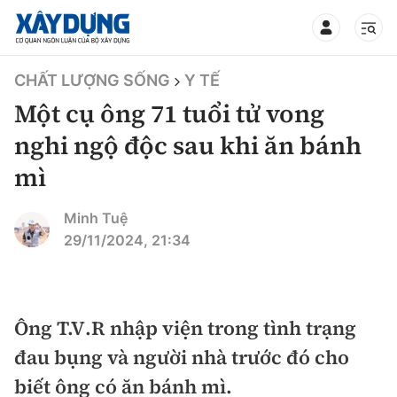
TIN BỘ XÂY DỰNG
CHẤT LƯỢNG SỐNG
Y TẾ
Một cụ ông 71 tuổi tử vong
nghi ngộ độc sau khi ăn bánh
mì
CHUYÊN MỤC
Minh Tuệ
Mới nhất
29/11/2024, 21:34
Thời sự
Chính trị
Ông T.V.R nhập viện trong tình trạng
Xây dựng
đau bụng và người nhà trước đó cho
Xã hội
Chỉ đạo điều hành
biết ông có ăn bánh mì.
Giao thông