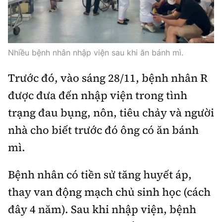
Thế giới
Gương sáng giao thông
Âm nhạc
Nhà thầu
Hậu trường sao
Sản phẩm mới
Thời sự Quốc tế
Đi ++
Mời thầu - Đấu thầu
360 độ thể thao
Tư vấn
Nhiều bệnh nhân nhập viện sau khi ăn bánh mì.
Hồ sơ tài liệu
Du lịch
Video
Thi viết về GTVT
Trước đó, vào sáng 28/11, bệnh nhân R
Thế giới giao thông
Khám phá
Thời sự
được đưa đến nhập viện trong tình
Thế giới xây dựng
Lối sống
trạng đau bụng, nôn, tiêu chảy và người
Khám phá
nhà cho biết trước đó ông có ăn bánh
Ẩm thực
Camera giao thông
mì.
Cơ quan chủ quản: Bộ Xây dựng
Câu chuyện giao thông
Giấy phép số: 03/GP-BVHTTDL, cấp ngày 1/4/2025.
Bệnh nhân có tiền sử tăng huyết áp,
Giải trí - Thể thao
thay van động mạch chủ sinh học (cách
Tòa soạn: Số 2 Nguyễn Công Hoan, phường Giảng Võ,
Hà Nội.
đây 4 năm). Sau khi nhập viện, bệnh