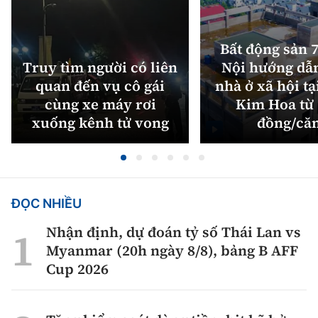
Bất động sản 7
Truy tìm người có liên
Nội hướng dẫ
quan đến vụ cô gái
nhà ở xã hội tạ
cùng xe máy rơi
Kim Hoa từ 
xuống kênh tử vong
đồng/că
ĐỌC NHIỀU
Nhận định, dự đoán tỷ số Thái Lan vs
Myanmar (20h ngày 8/8), bảng B AFF
Cup 2026