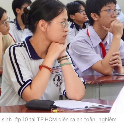
Bình luận
Sản phẩm mới
Hậu trường sao
AI
360 độ thể thao
Tư vấn
Video
Thời sự
Khám phá
Camera giao thông
Câu chuyện giao thông
Lăng kính xây dựng
Giải trí - Thể thao
n sinh lớp 10 tại TP.HCM diễn ra an toàn, nghiêm