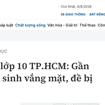
Chủ Nhật, 9/8/2026
XE GIAO THÔNG
BẤT ĐỘN
háp luật
Chất lượng sống
Văn hóa - Giải trí
Thể thao
Côn
Giao thông
Kinh tế
ành
Quản lý
Thị trường
DỤC
 trúc
Đường bộ
Tài chính
 lớp 10 TP.HCM: Gần
ng
Hàng không
Chứng khoán
í sinh vắng mặt, đề bị
 lượng
Đường sắt
Bảo hiểm
Đường sắt tốc độ cao
Doanh nghiệp
Đăng kiểm
xem thêm