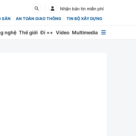
Nhận bản tin miễn phí
G SẢN
AN TOÀN GIAO THÔNG
TIN BỘ XÂY DỰNG
g nghệ
Thế giới
Đi ++
Video
Multimedia
Multimedia
Special
Emagazine
Photo
Infographic
English
Các chuyên trang