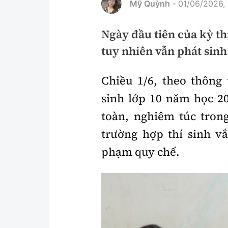
Mỹ Quỳnh
01/06/2026, 
-
Pháp luật
An toàn giao t
Ngày đầu tiên của kỳ th
Thanh tra
Giao thông 24
tuy nhiên vẫn phát sinh 
An ninh hình sự
ATGT địa phươ
Điều tra
Chiều 1/6, theo thông
Văn hóa giao t
sinh lớp 10 năm học 20
Pháp đình
Lái xe an toàn
toàn, nghiêm túc tron
Hỏi - Đáp
Chung tay vì A
trường hợp thí sinh vắ
Gương sáng gi
phạm quy chế.
xem thêm
Chất lượng sống
Văn hóa - Giải T
Giáo dục
Văn hóa