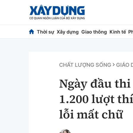
Thời sự
Xây dựng
Giao thông
Kinh tế
P
Thời sự
Xây dựng
Chính trị
Chỉ đạo điều h
CHẤT LƯỢNG SỐNG
GIÁO 
Xã hội
Quy hoạch kiến
Ngày đầu thi
Chuyện dọc đường
Vật liệu xây dự
1.200 lượt th
Cải chính
Giám định chất
lỗi mất chữ
Quản lý đô thị