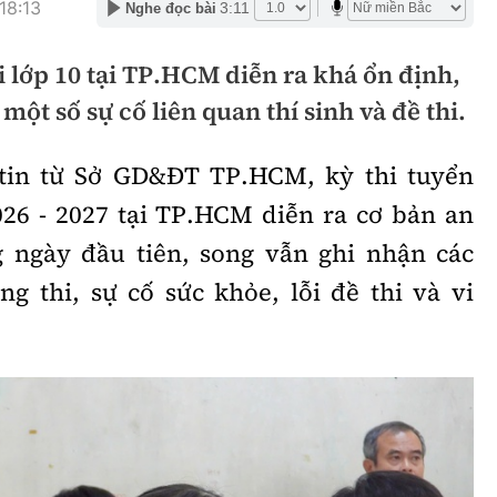
18:13
3:11
Nghe đọc bài
hông
Đường thủy
i lớp 10 tại TP.HCM diễn ra khá ổn định,
h
Hàng hải
một số sự cố liên quan thí sinh và đề thi.
ng
Đường sắt đô thị
 tin từ Sở GD&ĐT TP.HCM, kỳ thi tuyển
hông
Nhà thầu
26 - 2027 tại TP.HCM diễn ra cơ bản an
Mời thầu - Đấu thầu
g ngày đầu tiên, song vẫn ghi nhận các
TGT
Thi viết về Ngành
ng thi, sự cố sức khỏe, lỗi đề thi và vi
ao thông
rí
Thể thao
Công nghệ
Bóng đá
Công nghệ mới