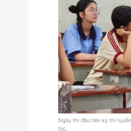
Y tế
Showbiz
Đời sống
Điện ảnh
Lao động - Công đoàn
Âm nhạc
Thế giới
Đi ++
Thời sự Quốc tế
Du lịch
Hồ sơ tài liệu
Khám phá
Thế giới giao thông
Lối sống
Thế giới xây dựng
Ẩm thực
Ngày thi đầu tiên kỳ thi tuyể
túc.