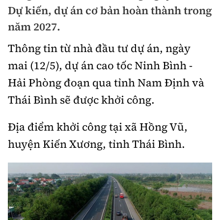
Chuyện dọc đường
Dự kiến, dự án cơ bản hoàn thành trong
Quy hoạch kiến trúc
Quản lý
Kinh tế
năm 2027.
Cải chính
Vật liệu xây dựng
Đường bộ
Thị trường
Thông tin từ nhà đầu tư dự án, ngày
Pháp luật
Giám định chất lượng
mai (12/5), dự án cao tốc Ninh Bình -
Hàng không
Tài chính
Thanh tra
An toàn giao thông
Hải Phòng đoạn qua tỉnh Nam Định và
Quản lý đô thị
Đường sắt
Chứng khoán
Thái Bình sẽ được khởi công.
An ninh hình sự
Giao thông 24h
Chất lượng sống
Đăng kiểm
Bảo hiểm
Điều tra
Địa điểm khởi công tại xã Hồng Vũ,
ATGT địa phương
Giáo dục
Văn hóa - Giải Trí
Đường sắt tốc độ cao
huyện Kiến Xương, tỉnh Thái Bình.
Doanh nghiệp
Pháp đình
Văn hóa giao thông
Y tế
Văn hóa
Đường thủy
Thể thao
Hỏi - Đáp
Lái xe an toàn
Đời sống
Showbiz
Hàng hải
Bóng đá
Công nghệ
Chung tay vì ATGT
Lao động - Công đoàn
Điện ảnh
Đường sắt đô thị
Bình luận
Công nghệ mới