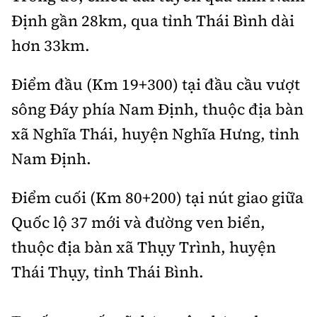
Tổng biên tập:
Nguyễn Thị Hồng Nga
Định gần 28km, qua tỉnh Thái Bình dài
Phó Tổng biên tập:
Nguyễn Sơn Tùng,
hơn 33km.
Nguyễn Đức Thắng, La Đức Hùng
Hotline:
Quảng cáo và Phát hành:
Điểm đầu (Km 19+300) tại đầu cầu vượt
0901 514 799
0915 057 282
sông Đáy phía Nam Định, thuộc địa bàn
Email:
bandoc@baoxaydung.vn
xã Nghĩa Thái, huyện Nghĩa Hưng, tỉnh
Cấm sao chép dưới mọi hình thức nếu không có sự
Nam Định.
chấp thuận bằng văn bản.
Điểm cuối (Km 80+200) tại nút giao giữa
Quốc lộ 37 mới và đường ven biển,
thuộc địa bàn xã Thụy Trình, huyện
Thông tin tòa
Thái Thụy, tỉnh Thái Bình.
soạn