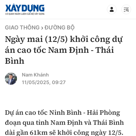
TIN BỘ XÂY DỰNG
GIAO THÔNG
ĐƯỜNG BỘ
Ngày mai (12/5) khởi công dự
án cao tốc Nam Định - Thái
Bình
CHUYÊN MỤC
Nam Khánh
Mới nhất
11/05/2025, 09:27
Thời sự
Chính trị
Dự án cao tốc Ninh Bình - Hải Phòng
Xây dựng
đoạn qua tỉnh Nam Định và Thái Bình
Xã hội
Chỉ đạo điều hành
dài gần 61km sẽ khởi công ngày 12/5.
Giao thông