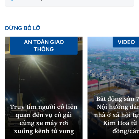
ĐỪNG BỎ LỠ
AN TOÀN GIAO
VIDEO
THÔNG
Bất động sản 7
Truy tìm người có liên
Nội hướng dẫ
quan đến vụ cô gái
nhà ở xã hội tạ
cùng xe máy rơi
Kim Hoa từ 
xuống kênh tử vong
đồng/că