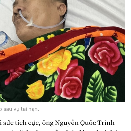
Bình luận
Sản phẩm mới
Hậu trường sao
AI
360 độ thể thao
Tư vấn
Video
Thời sự
Khám phá
Camera giao thông
Câu chuyện giao thông
Lăng kính xây dựng
 sau vụ tai nạn.
Giải trí - Thể thao
 sức tích cực
, ông Nguyễn Quốc Trình