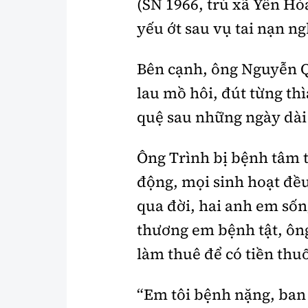
(SN 1966, trú xã Yên Hò
yếu ớt sau vụ tai nạn n
Bên cạnh, ông Nguyễn Qu
lau mồ hôi, đút từng th
quệ sau những ngày dài
Ông Trình bị bệnh tâm 
động, mọi sinh hoạt đều
qua đời, hai anh em sốn
thương em bệnh tật, ông
làm thuê để có tiền th
“Em tôi bệnh nặng, ban n