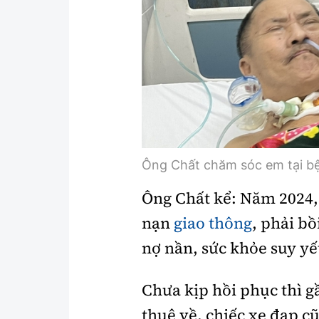
Ông Chất chăm sóc em tại bệ
Ông Chất kể: Năm 2024, 
nạn
giao thông
, phải b
nợ nần, sức khỏe suy yế
Chưa kịp hồi phục thì g
thuê về, chiếc xe đạp c