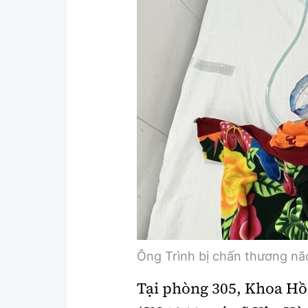
Y tế
Showbiz
Đời sống
Điện ảnh
Lao động - Công đoàn
Âm nhạc
Thế giới
Đi ++
Thời sự Quốc tế
Du lịch
Hồ sơ tài liệu
Khám phá
Thế giới giao thông
Lối sống
Thế giới xây dựng
Ẩm thực
Ông Trình bị chấn thương não
Tại
phòng 305, Khoa Hồi