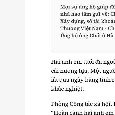
Mọi sự ủng hộ giúp đỡ
nhà hảo tâm gửi về: 
Xây dựng, số tài kho
Thương Việt Nam - Chi
Ủng hộ ông Chất ở Hà 
Hai anh em tuổi đã ngoà
cái nương tựa. Một ngườ
lắt qua ngày bằng tình r
khắc nghiệt.
Phòng Công tác xã hội,
“Hoàn cảnh hai anh em ô