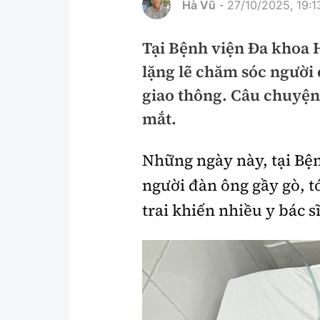
Hà Vũ
27/10/2025, 19:1
-
Pháp luật
An toàn giao t
Tại Bệnh viện Đa khoa H
Thanh tra
Giao thông 24
lặng lẽ chăm sóc người 
An ninh hình sự
ATGT địa phươ
giao thông. Câu chuyện
Điều tra
Văn hóa giao t
mắt.
Pháp đình
Lái xe an toàn
Những ngày này, tại
Bện
Hỏi - Đáp
Chung tay vì A
người đàn ông gầy gò, t
Gương sáng gi
trai khiến nhiều y bác 
xem thêm
Chất lượng sống
Văn hóa - Giải T
Giáo dục
Văn hóa