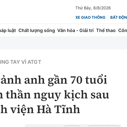
Thứ Bảy, 8/8/2026
XE GIAO THÔNG
BẤT ĐỘN
háp luật
Chất lượng sống
Văn hóa - Giải trí
Thể thao
Côn
Giao thông
Kinh tế
ành
Quản lý
Thị trường
NG TAY VÌ ATGT
 trúc
Đường bộ
Tài chính
ảnh anh gần 70 tuổi
ng
Hàng không
Chứng khoán
 thần nguy kịch sau
 lượng
Đường sắt
Bảo hiểm
nh viện Hà Tĩnh
Đường sắt tốc độ cao
Doanh nghiệp
Đăng kiểm
xem thêm