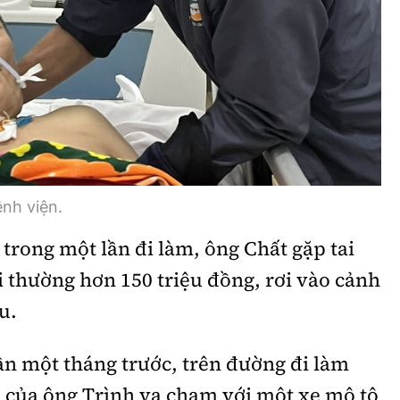
nh viện.
trong một lần đi làm, ông Chất gặp tai
ồi thường hơn
150 triệu đồng
, rơi vào cảnh
u.
ần một tháng trước, trên đường đi làm
ũ của ông Trình va chạm với một xe mô tô