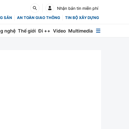
Nhận bản tin miễn phí
G SẢN
AN TOÀN GIAO THÔNG
TIN BỘ XÂY DỰNG
g nghệ
Thế giới
Đi ++
Video
Multimedia
Multimedia
Special
Emagazine
Photo
Infographic
English
Các chuyên trang