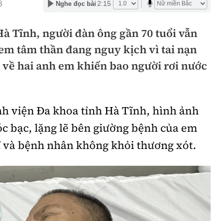
3
2:15
Nghe đọc bài
hông
Đường thủy
à Tĩnh, người đàn ông gần 70 tuổi vẫn
h
Hàng hải
em tâm thần đang nguy kịch vì tai nạn
ng
Đường sắt đô thị
 về hai anh em khiến bao người rơi nước
hông
Nhà thầu
Mời thầu - Đấu thầu
h viện Đa khoa tỉnh Hà Tĩnh
, hình ảnh
TGT
Thi viết về Ngành
óc bạc, lặng lẽ bên giường bệnh của em
ao thông
sĩ và bệnh nhân không khỏi thương xót.
rí
Thể thao
Công nghệ
Bóng đá
Công nghệ mới