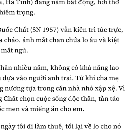
a, Hà Tĩnh) đang nằm bất động, hơi thở
ghiêm trọng.
ốc Chất (SN 1957) vẫn kiên trì túc trực,
ìa cháo, ánh mắt chan chứa lo âu và kiệt
 mất ngủ.
thần nhiều năm, không có khả năng lao
 dựa vào người anh trai. Từ khi cha mẹ
g nương tựa trong căn nhà nhỏ xập xệ. Vì
 Chất chọn cuộc sống độc thân, tần tảo
uốc men và miếng ăn cho em.
gày tôi đi làm thuê, tối lại về lo cho nó