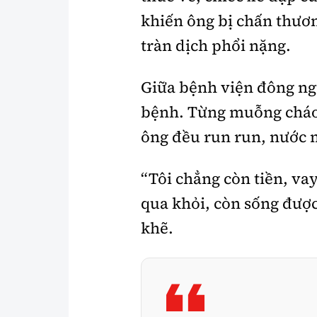
khiến ông bị
chấn thươn
tràn dịch phổi nặng
.
Giữa bệnh viện đông ngư
bệnh. Từng muỗng cháo,
ông đều run run, nước m
“Tôi chẳng còn tiền, va
qua khỏi, còn sống đượ
khẽ.