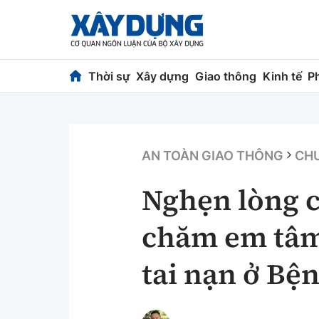
Thời sự
Xây dựng
Giao thông
Kinh tế
P
Thời sự
Xây dựng
Chính trị
Chỉ đạo điều h
AN TOÀN GIAO THÔNG
CHU
Xã hội
Quy hoạch kiến
Nghẹn lòng c
Chuyện dọc đường
Vật liệu xây dự
chăm em tâm
Cải chính
Giám định chất
tai nạn ở Bệ
Quản lý đô thị