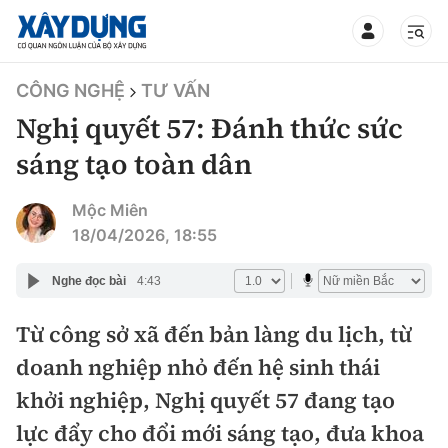
TIN BỘ XÂY DỰNG
CÔNG NGHỆ
TƯ VẤN
Nghị quyết 57: Đánh thức sức
sáng tạo toàn dân
CHUYÊN MỤC
Mộc Miên
18/04/2026, 18:55
Mới nhất
Nghe đọc bài
4:43
Thời sự
Từ công sở xã đến bản làng du lịch, từ
doanh nghiệp nhỏ đến hệ sinh thái
Chính trị
Xây dựng
khởi nghiệp, Nghị quyết 57 đang tạo
Xã hội
Chỉ đạo điều hành
lực đẩy cho đổi mới sáng tạo, đưa khoa
Giao thông