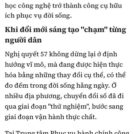
học công nghệ trở thành công cụ hữu
Chuyện dọc đường
Quy hoạch kiến trúc
Quản lý
Kinh tế
ích phục vụ đời sống.
Cải chính
Vật liệu xây dựng
Đường bộ
Khi đổi mới sáng tạo "chạm" từng
Thị trường
Pháp luật
Giám định chất lượng
người dân
Hàng không
Tài chính
Thanh tra
An toàn giao thông
Quản lý đô thị
Nghị quyết 57 không dừng lại ở định
Đường sắt
Chứng khoán
An ninh hình sự
Giao thông 24h
hướng vĩ mô, mà đang được hiện thực
Chất lượng sống
Đăng kiểm
Bảo hiểm
hóa bằng những thay đổi cụ thể, có thể
Điều tra
ATGT địa phương
Giáo dục
Văn hóa - Giải Trí
đo đếm trong đời sống hằng ngày. Ở
Đường sắt tốc độ cao
Doanh nghiệp
Pháp đình
Văn hóa giao thông
nhiều địa phương, chuyển đổi số đã đi
Y tế
Văn hóa
Đường thủy
Thể thao
qua giai đoạn "thử nghiệm", bước sang
Hỏi - Đáp
Lái xe an toàn
Đời sống
Showbiz
Hàng hải
giai đoạn vận hành thực chất.
Bóng đá
Công nghệ
Chung tay vì ATGT
Lao động - Công đoàn
Điện ảnh
Đường sắt đô thị
Bình luận
Tại Trung tâm Phục vụ hành chính công
Công nghệ mới