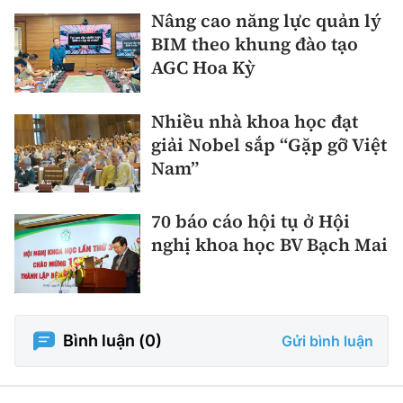
Nâng cao năng lực quản lý
BIM theo khung đào tạo
AGC Hoa Kỳ
Nhiều nhà khoa học đạt
giải Nobel sắp “Gặp gỡ Việt
Nam”
70 báo cáo hội tụ ở Hội
nghị khoa học BV Bạch Mai
Bình luận (
0
)
Gửi bình luận