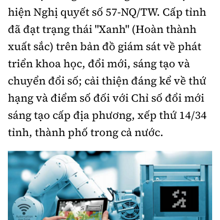
Tổng biên tập:
Nguyễn Thị Hồng Nga
hiện Nghị quyết số 57-NQ/TW. Cấp tỉnh
Phó Tổng biên tập:
Nguyễn Sơn Tùng,
đã đạt trạng thái "Xanh" (Hoàn thành
Nguyễn Đức Thắng, La Đức Hùng
xuất sắc) trên bản đồ giám sát về phát
Hotline:
Quảng cáo và Phát hành:
triển khoa học, đổi mới, sáng tạo và
0901 514 799
0915 057 282
chuyển đổi số; cải thiện đáng kể về thứ
Email:
bandoc@baoxaydung.vn
hạng và điểm số đối với Chỉ số đổi mới
Cấm sao chép dưới mọi hình thức nếu không có sự
chấp thuận bằng văn bản.
sáng tạo cấp địa phương, xếp thứ 14/34
tỉnh, thành phố trong cả nước.
Thông tin tòa
soạn