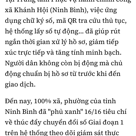
Thế giới
Gương sáng giao thông
xã Khánh Hội (Ninh Bình), việc ứng
Âm nhạc
Nhà thầu
Hậu trường sao
Sản phẩm mới
Thời sự Quốc tế
dụng chữ ký số, mã QR tra cứu thủ tục,
Đi ++
Mời thầu - Đấu thầu
360 độ thể thao
hệ thống lấy số tự động… đã giúp rút
Tư vấn
Hồ sơ tài liệu
Du lịch
Video
ngắn thời gian xử lý hồ sơ, giảm tiếp
Thi viết về GTVT
Thế giới giao thông
Khám phá
xúc trực tiếp và tăng tính minh bạch.
Thời sự
Người dân không còn bị động mà chủ
Thế giới xây dựng
Lối sống
Khám phá
động chuẩn bị hồ sơ từ trước khi đến
Ẩm thực
giao dịch.
Camera giao thông
Cơ quan chủ quản: Bộ Xây dựng
Câu chuyện giao thông
Đến nay, 100% xã, phường của tỉnh
Giấy phép số: 03/GP-BVHTTDL, cấp ngày 1/4/2025.
Ninh Bình đã "phủ xanh" 16/16 tiêu chí
Giải trí - Thể thao
Tòa soạn: Số 2 Nguyễn Công Hoan, phường Giảng Võ,
về thúc đẩy chuyển đổi số Giai đoạn 1
Hà Nội.
trên hệ thống theo dõi giám sát thực