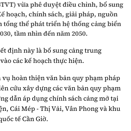
(GTVT) vừa phê duyệt điều chỉnh, bổ sung
hông
Đường thủy
Kế hoạch, chính sách, giải pháp, nguồn
h
Hàng hải
 tổng thể phát triển hệ thống cảng biển
2030, tầm nhìn đến năm 2050.
ng
Đường sắt đô thị
hông
Nhà thầu
ết định này là bổ sung cảng trung
vào các kế hoạch thực hiện.
Mời thầu - Đấu thầu
TGT
Thi viết về Ngành
m vụ hoàn thiện văn bản quy phạm pháp
ao thông
hiên cứu xây dựng các văn bản quy phạm
ớng dẫn áp dụng chính sách cảng mở tại
n, Cái Mép - Thị Vải, Vân Phong và khu
rí
Thể thao
Công nghệ
quốc tế Cần Giờ.
Bóng đá
Công nghệ mới