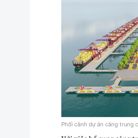
Y tế
Showbiz
Đời sống
Điện ảnh
Lao động - Công đoàn
Âm nhạc
Thế giới
Đi ++
Thời sự Quốc tế
Du lịch
Hồ sơ tài liệu
Khám phá
Thế giới giao thông
Lối sống
Thế giới xây dựng
Ẩm thực
Phối cảnh dự án cảng trung 