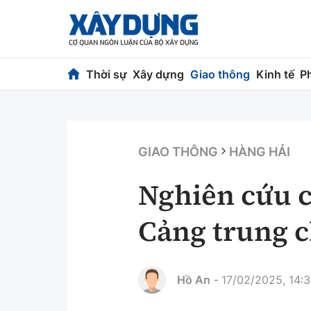
Thời sự
Xây dựng
Giao thông
Kinh tế
P
Thời sự
Xây dựng
Chính trị
Chỉ đạo điều h
GIAO THÔNG
HÀNG HẢI
Xã hội
Quy hoạch kiến
Nghiên cứu c
Chuyện dọc đường
Vật liệu xây dự
Cảng trung 
Cải chính
Giám định chất
Quản lý đô thị
Hồ An
17/02/2025, 14:
-