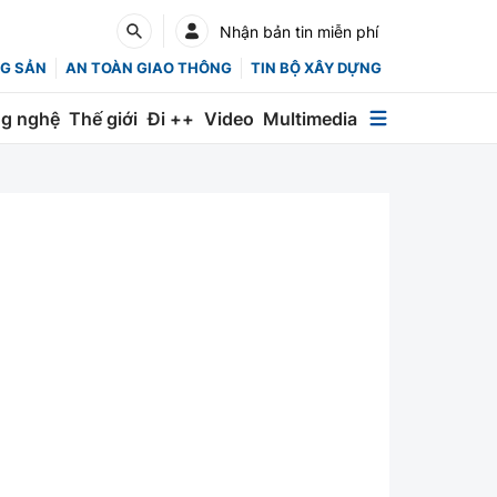
Nhận bản tin miễn phí
G SẢN
AN TOÀN GIAO THÔNG
TIN BỘ XÂY DỰNG
g nghệ
Thế giới
Đi ++
Video
Multimedia
Multimedia
Special
Emagazine
Photo
Infographic
English
Các chuyên trang