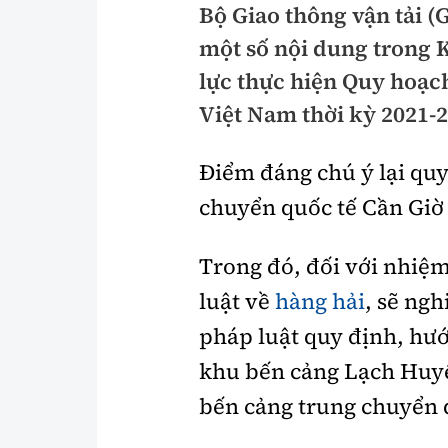
Bộ Giao thông vận tải 
Pháp luật
An toàn giao t
một số nội dung trong 
Thanh tra
Giao thông 24
lực thực hiện Quy hoạch
An ninh hình sự
Việt Nam thời kỳ 2021-
ATGT địa phươ
Điều tra
Văn hóa giao t
Điểm đáng chú ý lại quy
Pháp đình
Lái xe an toàn
chuyển quốc tế Cần Giờ 
Hỏi - Đáp
Chung tay vì A
Trong đó, đối với nhiệ
Gương sáng gi
xem thêm
luật về
hàng hải
, sẽ ng
pháp luật quy định, hư
khu bến cảng Lạch Huyệ
Chất lượng sống
Văn hóa - Giải T
bến cảng trung chuyển 
Giáo dục
Văn hóa