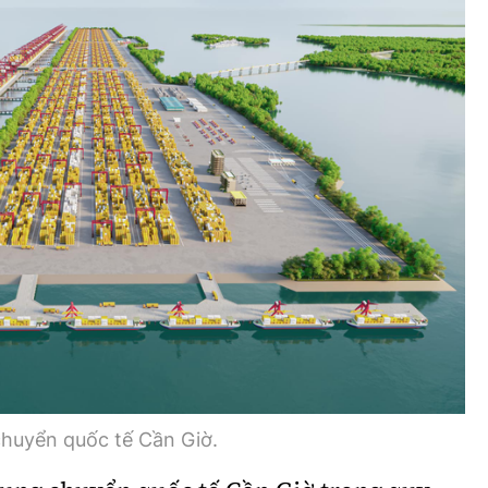
Bình luận
Sản phẩm mới
Hậu trường sao
AI
360 độ thể thao
Tư vấn
Video
Thời sự
Khám phá
Camera giao thông
Câu chuyện giao thông
Lăng kính xây dựng
chuyển quốc tế Cần Giờ.
Giải trí - Thể thao