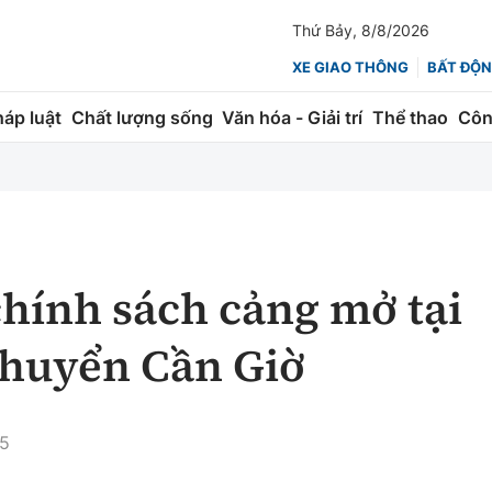
Thứ Bảy, 8/8/2026
XE GIAO THÔNG
BẤT ĐỘN
háp luật
Chất lượng sống
Văn hóa - Giải trí
Thể thao
Côn
Giao thông
Kinh tế
ành
Quản lý
Thị trường
 trúc
Đường bộ
Tài chính
hính sách cảng mở tại
ng
Hàng không
Chứng khoán
chuyển Cần Giờ
 lượng
Đường sắt
Bảo hiểm
Đường sắt tốc độ cao
Doanh nghiệp
35
Đăng kiểm
xem thêm