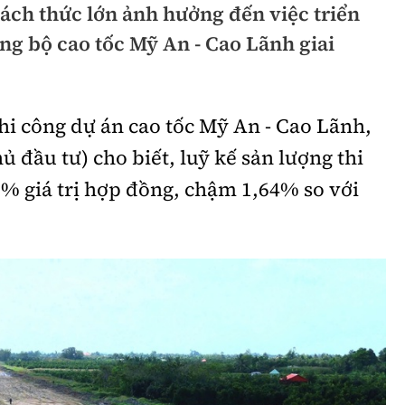
hách thức lớn ảnh hưởng đến việc triển
hông
Đường thủy
ng bộ cao tốc Mỹ An - Cao Lãnh giai
h
Hàng hải
ng
Đường sắt đô thị
thi công dự án cao tốc Mỹ An - Cao Lãnh,
hông
Nhà thầu
đầu tư) cho biết, luỹ kế sản lượng thi
Mời thầu - Đấu thầu
% giá trị hợp đồng, chậm 1,64% so với
TGT
Thi viết về Ngành
ao thông
rí
Thể thao
Công nghệ
Bóng đá
Công nghệ mới