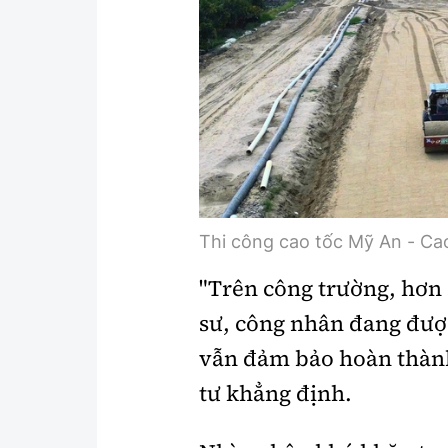
Y tế
Showbiz
Đời sống
Điện ảnh
Lao động - Công đoàn
Âm nhạc
Thế giới
Đi ++
Thời sự Quốc tế
Du lịch
Hồ sơ tài liệu
Khám phá
Thi công cao tốc Mỹ An - Ca
Thế giới giao thông
Lối sống
"Trên công trường, hơn 
sư, công nhân đang đượ
Thế giới xây dựng
Ẩm thực
vẫn đảm bảo hoàn thành
tư khẳng định.