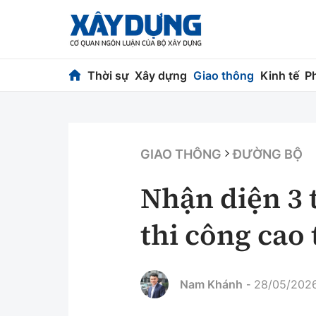
Thời sự
Xây dựng
Giao thông
Kinh tế
P
Thời sự
Xây dựng
Chính trị
Chỉ đạo điều h
GIAO THÔNG
ĐƯỜNG BỘ
Xã hội
Quy hoạch kiến
Nhận diện 3 
Chuyện dọc đường
Vật liệu xây dự
thi công cao
Cải chính
Giám định chất
Quản lý đô thị
Nam Khánh
28/05/2026
-