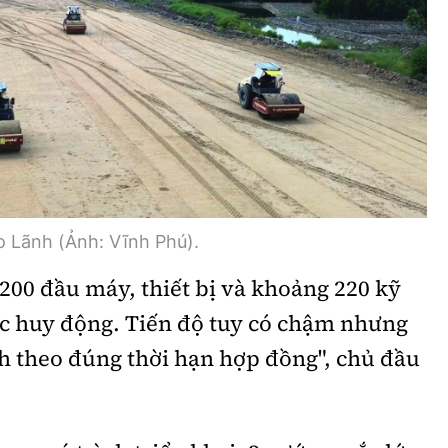
Bình luận
Sản phẩm mới
Hậu trường sao
AI
360 độ thể thao
Tư vấn
Video
Thời sự
Khám phá
o Lãnh (Ảnh: Vĩnh Phú).
Camera giao thông
200 đầu máy, thiết bị và khoảng 220 kỹ
c huy động. Tiến độ tuy có chậm nhưng
Câu chuyện giao thông
 theo đúng thời hạn hợp đồng", chủ đầu
Lăng kính xây dựng
Giải trí - Thể thao