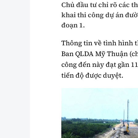
Chủ đầu tư chỉ rõ các t
Pháp luật
An toàn giao t
khai thi công dự án đườ
Thanh tra
Giao thông 24
đoạn 1.
An ninh hình sự
ATGT địa phươ
Thông tin về tình hình 
Điều tra
Văn hóa giao t
Ban QLDA Mỹ Thuận (chủ 
Pháp đình
Lái xe an toàn
công đến này đạt gần 11
tiến độ được duyệt.
Hỏi - Đáp
Chung tay vì A
Gương sáng gi
xem thêm
Chất lượng sống
Văn hóa - Giải T
Giáo dục
Văn hóa