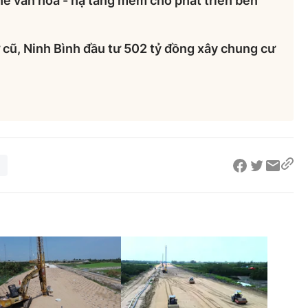
hế văn hóa - hạ tầng mềm cho phát triển bền
cũ, Ninh Bình đầu tư 502 tỷ đồng xây chung cư