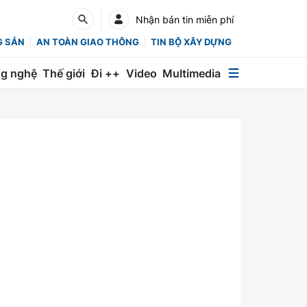
Nhận bản tin miễn phí
G SẢN
AN TOÀN GIAO THÔNG
TIN BỘ XÂY DỰNG
g nghệ
Thế giới
Đi ++
Video
Multimedia
Multimedia
Special
Emagazine
Photo
Infographic
English
Các chuyên trang