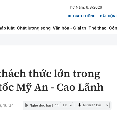
Thứ Năm, 6/8/2026
XE GIAO THÔNG
BẤT ĐỘN
háp luật
Chất lượng sống
Văn hóa - Giải trí
Thể thao
Côn
Giao thông
Kinh tế
ành
Quản lý
Thị trường
 trúc
Đường bộ
Tài chính
thách thức lớn trong
ng
Hàng không
Chứng khoán
 tốc Mỹ An - Cao Lãnh
 lượng
Đường sắt
Bảo hiểm
Đường sắt tốc độ cao
Doanh nghiệp
, 16:34
1:44
Nghe đọc bài
Đăng kiểm
xem thêm