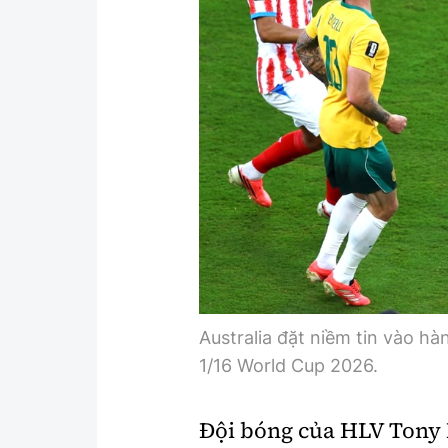
Y tế
Showbiz
Đời sống
Điện ảnh
Lao động - Công đoàn
Âm nhạc
Thế giới
Đi ++
Thời sự Quốc tế
Du lịch
Hồ sơ tài liệu
Khám phá
Thế giới giao thông
Lối sống
Thế giới xây dựng
Ẩm thực
Australia đặt niềm tin vào hà
1/16 World Cup 2026.
Đội bóng của HLV Tony 