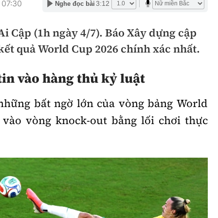
 07:30
3:12
Nghe đọc bài
hông
Đường thủy
Ai Cập (1h ngày 4/7). Báo Xây dựng cập
h
Hàng hải
kết quả World Cup 2026 chính xác nhất.
ng
Đường sắt đô thị
tin vào hàng thủ kỷ luật
hông
Nhà thầu
Mời thầu - Đấu thầu
 những bất ngờ lớn của vòng bảng World
TGT
 vào vòng knock-out bằng lối chơi thực
Thi viết về Ngành
ao thông
rí
Thể thao
Công nghệ
Bóng đá
Công nghệ mới