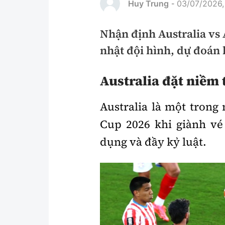
Huy Trung
03/07/2026,
-
Pháp luật
An toàn giao t
Nhận định Australia vs 
Thanh tra
Giao thông 24
nhật đội hình, dự đoán 
An ninh hình sự
ATGT địa phươ
Điều tra
Australia đặt niềm 
Văn hóa giao t
Pháp đình
Lái xe an toàn
Australia là một trong
Hỏi - Đáp
Chung tay vì A
Cup 2026 khi giành vé
dụng và đầy kỷ luật.
Gương sáng gi
xem thêm
Chất lượng sống
Văn hóa - Giải T
Giáo dục
Văn hóa