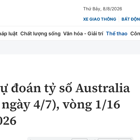
Thứ Bảy, 8/8/2026
XE GIAO THÔNG
BẤT ĐỘN
háp luật
Chất lượng sống
Văn hóa - Giải trí
Thể thao
Côn
Giao thông
Kinh tế
ành
Quản lý
Thị trường
 trúc
Đường bộ
Tài chính
ự đoán tỷ số Australia
ng
Hàng không
Chứng khoán
 ngày 4/7), vòng 1/16
 lượng
Đường sắt
Bảo hiểm
026
Đường sắt tốc độ cao
Doanh nghiệp
Đăng kiểm
xem thêm