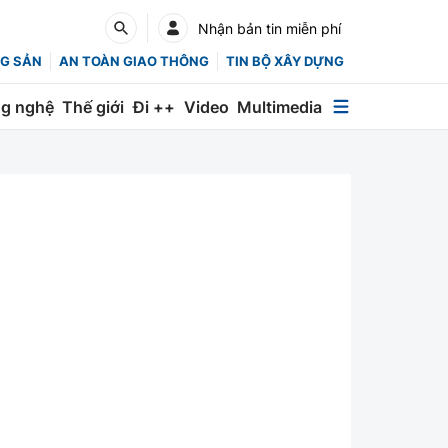
Nhận bản tin miễn phí
G SẢN
AN TOÀN GIAO THÔNG
TIN BỘ XÂY DỰNG
g nghệ
Thế giới
Đi ++
Video
Multimedia
Multimedia
Special
Emagazine
Photo
Infographic
English
Các chuyên trang