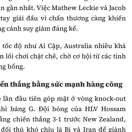
ân gần nhất. Việc Mathew Leckie và Jacob
 tay giải đấu vì chấn thương càng khiến
ng cánh suy giảm đáng kể.
 tốc độ như Ai Cập, Australia nhiều khả
n lối chơi chặt chẽ, chờ cơ hội từ các tình
ng bổng.
iến thắng bằng sức mạnh hàng công
p lần đầu tiên góp mặt ở vòng knock-out
 nhì bảng G. Đội bóng của HLV Hossam
ằng chiến thắng 3-1 trước New Zealand,
đối thủ khó chịu là Bỉ và Iran để giành