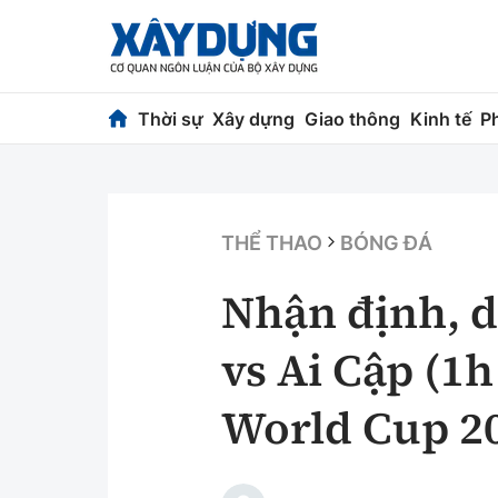
Thời sự
Xây dựng
Giao thông
Kinh tế
P
Thời sự
Xây dựng
Chính trị
Chỉ đạo điều h
THỂ THAO
BÓNG ĐÁ
Xã hội
Quy hoạch kiến
Nhận định, d
Chuyện dọc đường
Vật liệu xây dự
vs Ai Cập (1h
Cải chính
Giám định chất
World Cup 2
Quản lý đô thị