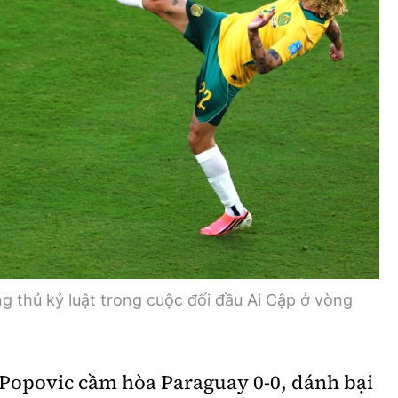
Bình luận
Sản phẩm mới
Hậu trường sao
AI
360 độ thể thao
Tư vấn
Video
Thời sự
Khám phá
Camera giao thông
Câu chuyện giao thông
ng thủ kỷ luật trong cuộc đối đầu Ai Cập ở vòng
Lăng kính xây dựng
Giải trí - Thể thao
Popovic cầm hòa Paraguay 0-0, đánh bại