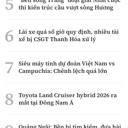
"Bến sông Trăng" đoạt giải Nhất cuộc
thi kiến trúc cầu vượt sông Hương
Lái xe quá số giờ quy định, nhiều tài
xế bị CSGT Thanh Hóa xử lý
Siêu máy tính dự đoán Việt Nam vs
Campuchia: Chênh lệch quá lớn
Toyota Land Cruiser hybrid 2026 ra
mắt tại Đông Nam Á
Quảng Ngãi: Bền bỉ tìm kiếm, đưa hài