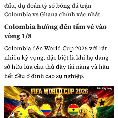
Chuyện dọc đường
đấu, dự đoán tỷ số bóng đá trận
Quy hoạch kiến trúc
Quản lý
Kinh tế
Colombia vs Ghana chính xác nhất.
Cải chính
Vật liệu xây dựng
Đường bộ
Thị trường
Colombia hướng đến tấm vé vào
Pháp luật
Giám định chất lượng
vòng 1/8
Hàng không
Tài chính
Thanh tra
An toàn giao thông
Quản lý đô thị
Colombia đến World Cup 2026 với rất
Đường sắt
Chứng khoán
An ninh hình sự
Giao thông 24h
nhiều kỳ vọng, đặc biệt là khi họ đang
Chất lượng sống
Đăng kiểm
Bảo hiểm
sở hữu lứa cầu thủ đầy tài năng và hầu
Điều tra
ATGT địa phương
Giáo dục
Văn hóa - Giải Trí
Đường sắt tốc độ cao
hết đều ở đỉnh cao sự nghiệp.
Doanh nghiệp
Pháp đình
Văn hóa giao thông
Y tế
Văn hóa
Đường thủy
Thể thao
Hỏi - Đáp
Lái xe an toàn
Đời sống
Showbiz
Hàng hải
Bóng đá
Công nghệ
Chung tay vì ATGT
Lao động - Công đoàn
Điện ảnh
Đường sắt đô thị
Bình luận
Công nghệ mới