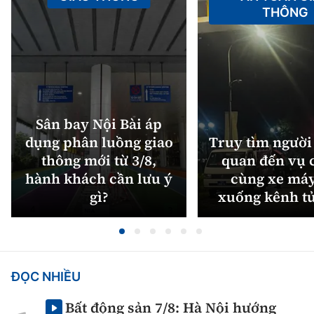
THÔNG
Sân bay Nội Bài áp
dụng phân luồng giao
Truy tìm người 
thông mới từ 3/8,
quan đến vụ c
hành khách cần lưu ý
cùng xe máy
gì?
xuống kênh t
ĐỌC NHIỀU
Bất động sản 7/8: Hà Nội hướng