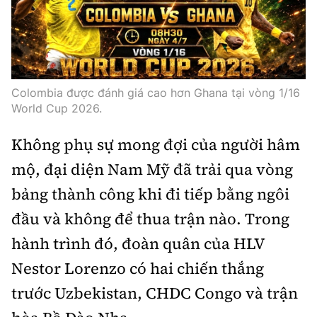
Thế giới
Gương sáng giao thông
Âm nhạc
Nhà thầu
Hậu trường sao
Sản phẩm mới
Thời sự Quốc tế
Đi ++
Mời thầu - Đấu thầu
360 độ thể thao
Tư vấn
Hồ sơ tài liệu
Du lịch
Video
Colombia được đánh giá cao hơn Ghana tại vòng 1/16
Thi viết về GTVT
World Cup 2026.
Thế giới giao thông
Khám phá
Thời sự
Không phụ sự mong đợi của người hâm
Thế giới xây dựng
Lối sống
Khám phá
mộ, đại diện Nam Mỹ đã trải qua vòng
Ẩm thực
bảng thành công khi đi tiếp bằng ngôi
Camera giao thông
đầu và không để thua trận nào. Trong
Cơ quan chủ quản: Bộ Xây dựng
Câu chuyện giao thông
hành trình đó, đoàn quân của HLV
Giấy phép số: 03/GP-BVHTTDL, cấp ngày 1/4/2025.
Nestor Lorenzo có hai chiến thắng
Giải trí - Thể thao
Tòa soạn: Số 2 Nguyễn Công Hoan, phường Giảng Võ,
trước Uzbekistan, CHDC Congo và trận
Hà Nội.