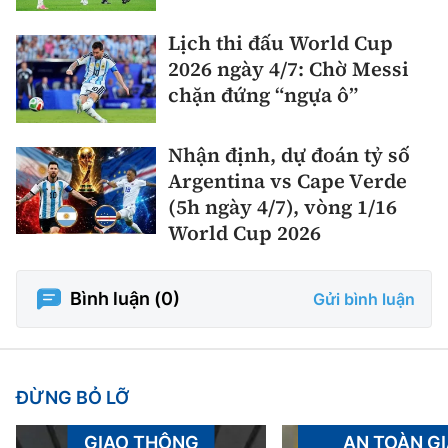
Lịch thi đấu World Cup
2026 ngày 4/7: Chờ Messi
chặn đứng “ngựa ô”
Nhận định, dự đoán tỷ số
Argentina vs Cape Verde
(5h ngày 4/7), vòng 1/16
World Cup 2026
Bình luận (
0
)
Gửi bình luận
ĐỪNG BỎ LỠ
GIAO THÔNG
AN TOÀN G