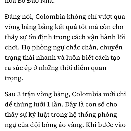
hòa Bồ Đào Nha.
Tổng biên tập:
Nguyễn Thị Hồng Nga
Phó Tổng biên tập:
Nguyễn Sơn Tùng,
Đáng nói, Colombia không chỉ vượt qua
Nguyễn Đức Thắng, La Đức Hùng
vòng bảng bằng kết quả tốt mà còn cho
Hotline:
Quảng cáo và Phát hành:
thấy sự ổn định trong cách vận hành lối
0901 514 799
0915 057 282
chơi. Họ phòng ngự chắc chắn, chuyển
Email:
bandoc@baoxaydung.vn
trạng thái nhanh và luôn biết cách tạo
Cấm sao chép dưới mọi hình thức nếu không có sự
chấp thuận bằng văn bản.
ra sức ép ở những thời điểm quan
trọng.
Sau 3 trận vòng bảng, Colombia mới chỉ
để thủng lưới 1 lần. Đây là con số cho
Thông tin tòa
soạn
thấy sự kỷ luật trong hệ thống phòng
ngự của đội bóng áo vàng. Khi bước vào