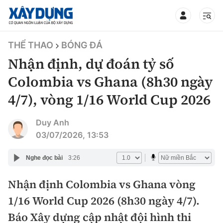
TIN BỘ XÂY DỰNG
THỂ THAO
BÓNG ĐÁ
Nhận định, dự đoán tỷ số
Colombia vs Ghana (8h30 ngày
4/7), vòng 1/16 World Cup 2026
CHUYÊN MỤC
Duy Anh
Mới nhất
03/07/2026, 13:53
Thời sự
Nghe đọc bài
3:26
Chính trị
Nhận định Colombia vs Ghana vòng
Xây dựng
1/16 World Cup 2026 (8h30 ngày 4/7).
Xã hội
Chỉ đạo điều hành
Báo Xây dựng cập nhật đội hình thi
Giao thông