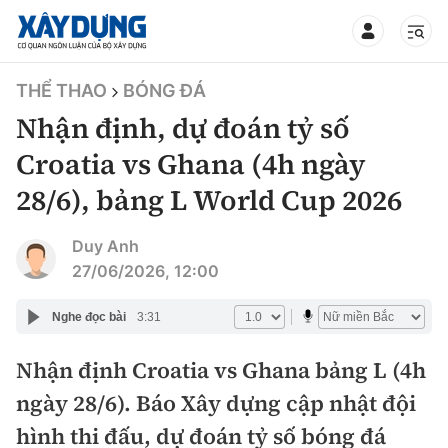
TIN BỘ XÂY DỰNG
THỂ THAO
BÓNG ĐÁ
Nhận định, dự đoán tỷ số
Croatia vs Ghana (4h ngày
28/6), bảng L World Cup 2026
CHUYÊN MỤC
Duy Anh
Mới nhất
27/06/2026, 12:00
Thời sự
Nghe đọc bài
3:31
Chính trị
Nhận định Croatia vs Ghana bảng L (4h
Xây dựng
ngày 28/6). Báo Xây dựng cập nhật đội
Xã hội
Chỉ đạo điều hành
hình thi đấu, dự đoán tỷ số bóng đá
Giao thông