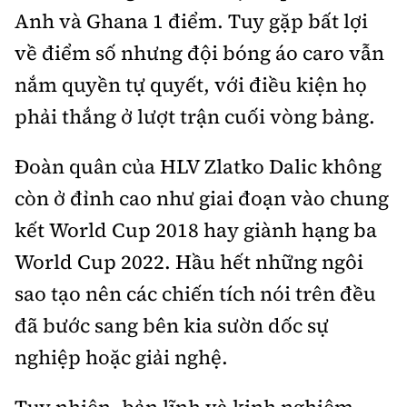
Tổng biên tập:
Nguyễn Thị Hồng Nga
Anh và Ghana 1 điểm. Tuy gặp bất lợi
Phó Tổng biên tập:
Nguyễn Sơn Tùng,
về điểm số nhưng đội bóng áo caro vẫn
Nguyễn Đức Thắng, La Đức Hùng
nắm quyền tự quyết, với điều kiện họ
Hotline:
Quảng cáo và Phát hành:
phải thắng ở lượt trận cuối vòng bảng.
0901 514 799
0915 057 282
Email:
bandoc@baoxaydung.vn
Đoàn quân của HLV Zlatko Dalic không
Cấm sao chép dưới mọi hình thức nếu không có sự
còn ở đỉnh cao như giai đoạn vào chung
chấp thuận bằng văn bản.
kết World Cup 2018 hay giành hạng ba
World Cup 2022. Hầu hết những ngôi
sao tạo nên các chiến tích nói trên đều
đã bước sang bên kia sườn dốc sự
Thông tin tòa
soạn
nghiệp hoặc giải nghệ.