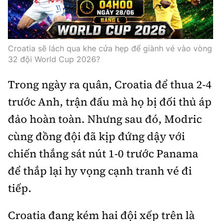
Thế giới
Gương sáng giao thông
Âm nhạc
Nhà thầu
Hậu trường sao
Sản phẩm mới
Thời sự Quốc tế
Đi ++
Mời thầu - Đấu thầu
360 độ thể thao
Tư vấn
Croatia sẽ lách qua khe cửa hẹp để giành vé vào vòng
Hồ sơ tài liệu
Du lịch
32 đội World Cup 2026?
Video
Thi viết về GTVT
Thế giới giao thông
Khám phá
Trong ngày ra quân, Croatia để thua 2-4
Thời sự
trước Anh, trận đấu mà họ bị đối thủ áp
Thế giới xây dựng
Lối sống
Khám phá
đảo hoàn toàn. Nhưng sau đó, Modric
Ẩm thực
cùng đồng đội đã kịp đứng dậy với
Camera giao thông
Cơ quan chủ quản: Bộ Xây dựng
chiến thắng sát nút 1-0 trước Panama
Câu chuyện giao thông
để thắp lại hy vọng cạnh tranh vé đi
Giấy phép số: 03/GP-BVHTTDL, cấp ngày 1/4/2025.
Giải trí - Thể thao
tiếp.
Tòa soạn: Số 2 Nguyễn Công Hoan, phường Giảng Võ,
Hà Nội.
Croatia đang kém hai đội xếp trên là