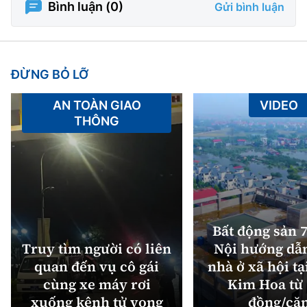
Bình luận (
0
)
Gửi bình luận
ĐỪNG BỎ LỠ
AN TOÀN GIAO
VIDEO
THÔNG
Bất động sản 7
Truy tìm người có liên
Nội hướng dẫ
quan đến vụ cô gái
nhà ở xã hội tạ
cùng xe máy rơi
Kim Hoa từ 
xuống kênh tử vong
đồng/că