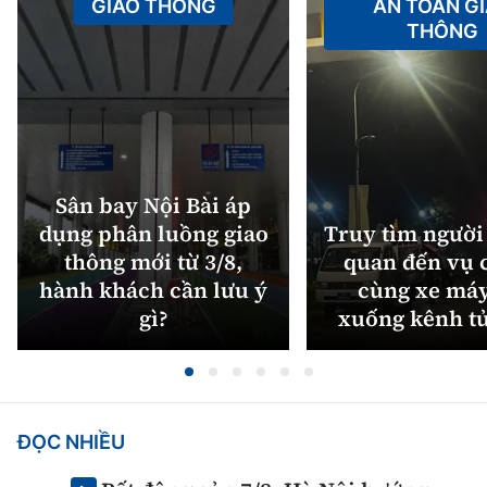
GIAO THÔNG
AN TOÀN G
THÔNG
Sân bay Nội Bài áp
dụng phân luồng giao
Truy tìm người 
thông mới từ 3/8,
quan đến vụ c
hành khách cần lưu ý
cùng xe máy
gì?
xuống kênh t
ĐỌC NHIỀU