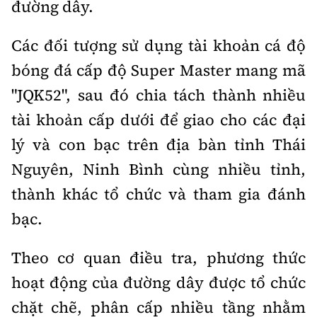
đường dây.
Tổng biên tập:
Nguyễn Thị Hồng Nga
Phó Tổng biên tập:
Nguyễn Sơn Tùng,
Các đối tượng sử dụng tài khoản cá độ
Nguyễn Đức Thắng, La Đức Hùng
bóng đá cấp độ Super Master mang mã
Hotline:
Quảng cáo và Phát hành:
"JQK52", sau đó chia tách thành nhiều
0901 514 799
0915 057 282
tài khoản cấp dưới để giao cho các đại
Email:
bandoc@baoxaydung.vn
Cấm sao chép dưới mọi hình thức nếu không có sự
lý và con bạc trên địa bàn tỉnh Thái
chấp thuận bằng văn bản.
Nguyên, Ninh Bình cùng nhiều tỉnh,
thành khác tổ chức và tham gia đánh
bạc.
Theo cơ quan điều tra, phương thức
Thông tin tòa
soạn
hoạt động của đường dây được tổ chức
chặt chẽ, phân cấp nhiều tầng nhằm