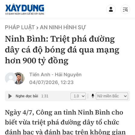
TIN BỘ XÂY DỰNG
PHÁP LUẬT
AN NINH HÌNH SỰ
Ninh Bình: Triệt phá đường
dây cá độ bóng đá qua mạng
hơn 900 tỷ đồng
CHUYÊN MỤC
Tiến Anh
Hải Nguyên
-
Mới nhất
04/07/2026, 12:23
Thời sự
Nghe đọc bài
1:31
Chính trị
Ngày 4/7, Công an tỉnh Ninh Bình cho
Xây dựng
biết vừa triệt phá đường dây tổ chức
Xã hội
Chỉ đạo điều hành
Giao thông
đánh bạc và đánh bạc trên không gian