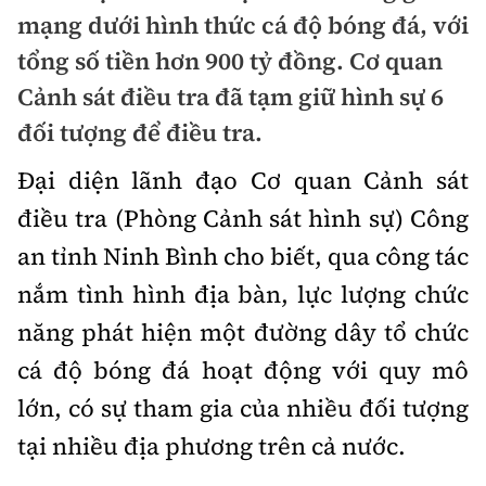
Chuyện dọc đường
mạng dưới hình thức cá độ bóng đá, với
Quy hoạch kiến trúc
Quản lý
Kinh tế
tổng số tiền hơn 900 tỷ đồng. Cơ quan
Cải chính
Vật liệu xây dựng
Đường bộ
Cảnh sát điều tra đã tạm giữ hình sự 6
Thị trường
Pháp luật
đối tượng để điều tra.
Giám định chất lượng
Hàng không
Tài chính
Thanh tra
Đại diện lãnh đạo Cơ quan Cảnh sát
An toàn giao thông
Quản lý đô thị
Đường sắt
Chứng khoán
điều tra (Phòng Cảnh sát hình sự) Công
An ninh hình sự
Giao thông 24h
Chất lượng sống
an tỉnh Ninh Bình cho biết, qua công tác
Đăng kiểm
Bảo hiểm
Điều tra
ATGT địa phương
nắm tình hình địa bàn, lực lượng chức
Giáo dục
Văn hóa - Giải Trí
Đường sắt tốc độ cao
Doanh nghiệp
Pháp đình
năng phát hiện một đường dây tổ chức
Văn hóa giao thông
Y tế
Văn hóa
Đường thủy
cá độ bóng đá hoạt động với quy mô
Thể thao
Hỏi - Đáp
Lái xe an toàn
Đời sống
lớn, có sự tham gia của nhiều đối tượng
Showbiz
Hàng hải
Bóng đá
Công nghệ
tại nhiều địa phương trên cả nước.
Chung tay vì ATGT
Lao động - Công đoàn
Điện ảnh
Đường sắt đô thị
Bình luận
Công nghệ mới