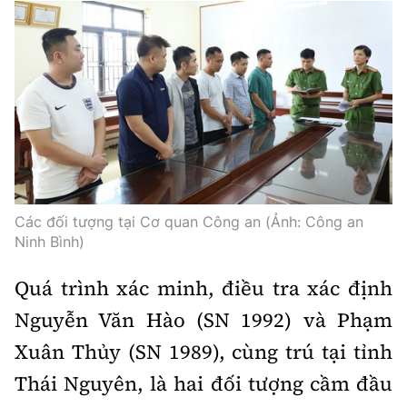
Thế giới
Gương sáng giao thông
Âm nhạc
Nhà thầu
Hậu trường sao
Sản phẩm mới
Thời sự Quốc tế
Đi ++
Mời thầu - Đấu thầu
360 độ thể thao
Tư vấn
Hồ sơ tài liệu
Du lịch
Video
Thi viết về GTVT
Thế giới giao thông
Khám phá
Thời sự
Thế giới xây dựng
Lối sống
Khám phá
Các đối tượng tại Cơ quan Công an (Ảnh: Công an
Ẩm thực
Ninh Bình)
Camera giao thông
Cơ quan chủ quản: Bộ Xây dựng
Quá trình xác minh, điều tra xác định
Câu chuyện giao thông
Giấy phép số: 03/GP-BVHTTDL, cấp ngày 1/4/2025.
Nguyễn Văn Hào (SN 1992) và Phạm
Giải trí - Thể thao
Xuân Thủy (SN 1989), cùng trú tại tỉnh
Tòa soạn: Số 2 Nguyễn Công Hoan, phường Giảng Võ,
Hà Nội.
Thái Nguyên, là hai đối tượng cầm đầu