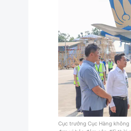
Y tế
Showbiz
Đời sống
Điện ảnh
Lao động - Công đoàn
Âm nhạc
Thế giới
Đi ++
Thời sự Quốc tế
Du lịch
Hồ sơ tài liệu
Khám phá
Thế giới giao thông
Lối sống
Thế giới xây dựng
Ẩm thực
Cục trưởng Cục Hàng không 