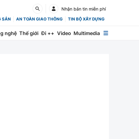
Nhận bản tin miễn phí
G SẢN
AN TOÀN GIAO THÔNG
TIN BỘ XÂY DỰNG
g nghệ
Thế giới
Đi ++
Video
Multimedia
Multimedia
Special
Emagazine
Photo
Infographic
English
Các chuyên trang