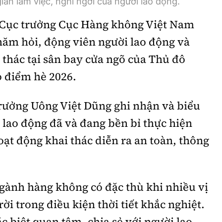
ian làm việc, nghỉ ngơi của người lao động.
, Cục trưởng Cục Hàng không Việt Nam
hăm hỏi, động viên người lao động và
 thác tại sân bay cửa ngõ của Thủ đô
o điểm hè 2026.
trưởng Uông Việt Dũng ghi nhận và biểu
 lao động đã và đang bền bỉ thực hiện
ạt động khai thác diễn ra an toàn, thông
ành hàng không có đặc thù khi nhiều vị
rời trong điều kiện thời tiết khắc nghiệt.
ặc biệt quan tâm, chia sẻ với người lao