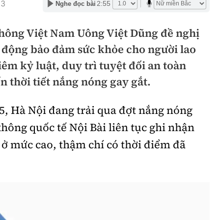
23
2:55
Nghe đọc bài
hông
Đường thủy
hông Việt Nam Uông Việt Dũng đề nghị
h
Hàng hải
ủ động bảo đảm sức khỏe cho người lao
ng
Đường sắt đô thị
êm kỷ luật, duy trì tuyệt đối an toàn
hông
Nhà thầu
n thời tiết nắng nóng gay gắt.
Mời thầu - Đấu thầu
5, Hà Nội đang trải qua đợt nắng nóng
TGT
Thi viết về Ngành
không quốc tế Nội Bài liên tục ghi nhận
ao thông
 ở mức cao, thậm chí có thời điểm đã
rí
Thể thao
Công nghệ
Bóng đá
Công nghệ mới