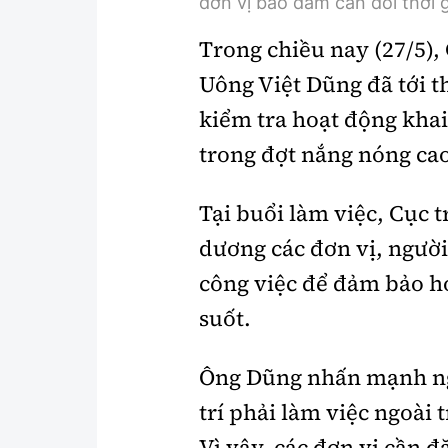
đơn vị bảo đảm cân đối thời g
Trong chiều nay (27/5)
Uông Việt Dũng đã tới t
kiểm tra hoạt động khai
trong đợt nắng nóng ca
Tại buổi làm việc, Cục 
dương các đơn vị, người
công việc để đảm bảo ho
suốt.
Ông Dũng nhấn mạnh ng
trí phải làm việc ngoài t
Vì vậy, các đơn vị cần đ