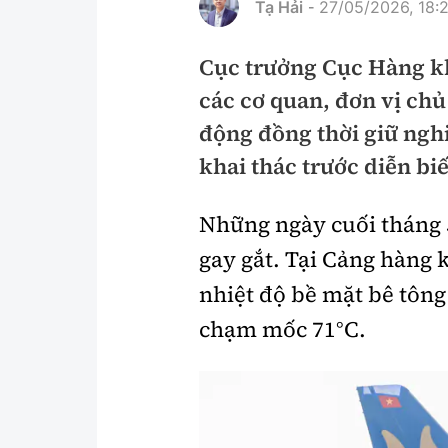
Tạ Hải
27/05/2026, 18:
-
Pháp luật
An toàn giao t
Cục trưởng Cục Hàng k
Thanh tra
Giao thông 24
các cơ quan, đơn vị ch
An ninh hình sự
ATGT địa phươ
động đồng thời giữ nghi
Điều tra
Văn hóa giao t
khai thác trước diễn biế
Pháp đình
Lái xe an toàn
Những ngày cuối tháng 
Hỏi - Đáp
Chung tay vì A
gay gắt. Tại Cảng hàng 
Gương sáng gi
nhiệt độ bề mặt bê tông
xem thêm
chạm mốc 71°C.
Chất lượng sống
Văn hóa - Giải T
Giáo dục
Văn hóa