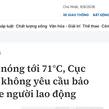
Chủ Nhật, 9/8/2026
XE GIAO THÔNG
BẤT ĐỘN
háp luật
Chất lượng sống
Văn hóa - Giải trí
Thể thao
Côn
Giao thông
Kinh tế
ành
Quản lý
Thị trường
G
 trúc
Đường bộ
Tài chính
 nóng tới 71°C, Cục
ng
Hàng không
Chứng khoán
 không yêu cầu bảo
 lượng
Đường sắt
Bảo hiểm
e người lao động
Đường sắt tốc độ cao
Doanh nghiệp
Đăng kiểm
xem thêm