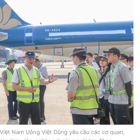
Bình luận
Sản phẩm mới
Hậu trường sao
AI
360 độ thể thao
Tư vấn
Video
Thời sự
Khám phá
Camera giao thông
Câu chuyện giao thông
Lăng kính xây dựng
Giải trí - Thể thao
Việt Nam Uông Việt Dũng yêu cầu các cơ quan,