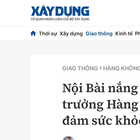
Thời sự
Xây dựng
Giao thông
Kinh tế
P
Thời sự
Xây dựng
Chính trị
Chỉ đạo điều h
GIAO THÔNG
HÀNG KHÔN
Xã hội
Quy hoạch kiến
Nội Bài nắng
Chuyện dọc đường
Vật liệu xây dự
trưởng Hàng
Cải chính
Giám định chất
đảm sức khỏ
Quản lý đô thị