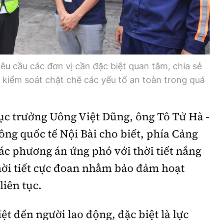
u cầu các đơn vị cần đặc biệt quan tâm, chia sẻ
i kiểm soát chặt chẽ các yếu tố an toàn trong quá
ục trưởng Uông Việt Dũng, ông Tô Tử Hà -
ng quốc tế Nội Bài cho biết, phía Cảng
c phương án ứng phó với thời tiết nắng
hời tiết cực đoan nhằm bảo đảm hoạt
liên tục.
ệt đến người lao động, đặc biệt là lực