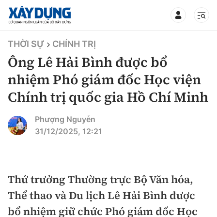
TIN BỘ XÂY DỰNG
THỜI SỰ
CHÍNH TRỊ
Ông Lê Hải Bình được bổ
nhiệm Phó giám đốc Học viện
Chính trị quốc gia Hồ Chí Minh
CHUYÊN MỤC
Phượng Nguyễn
Mới nhất
31/12/2025, 12:21
Thời sự
Chính trị
Thứ trưởng Thường trực Bộ Văn hóa,
Xây dựng
Thể thao và Du lịch Lê Hải Bình được
Xã hội
Chỉ đạo điều hành
bổ nhiệm giữ chức Phó giám đốc Học
Giao thông