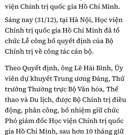
Chuyện dọc đường
viện Chính trị quốc gia Hồ Chí Minh.
Quy hoạch kiến trúc
Quản lý
Kinh tế
Sáng nay (31/12), tại Hà Nội, Học viện
Cải chính
Vật liệu xây dựng
Đường bộ
Thị trường
Chính trị quốc gia Hồ Chí Minh đã tổ
Pháp luật
Giám định chất lượng
chức Lễ công bố quyết định của Bộ
Hàng không
Tài chính
Thanh tra
An toàn giao thông
Chính trị về công tác cán bộ.
Quản lý đô thị
Đường sắt
Chứng khoán
An ninh hình sự
Giao thông 24h
Theo Quyết định, ông Lê Hải Bình, Ủy
Chất lượng sống
Đăng kiểm
Bảo hiểm
Điều tra
viên dự khuyết Trung ương Đảng, Thứ
ATGT địa phương
Giáo dục
Văn hóa - Giải Trí
Đường sắt tốc độ cao
trưởng Thường trực Bộ Văn hóa, Thể
Doanh nghiệp
Pháp đình
Văn hóa giao thông
Y tế
thao và Du lịch, được Bộ Chính trị điều
Văn hóa
Đường thủy
Thể thao
Hỏi - Đáp
Lái xe an toàn
động, phân công, bổ nhiệm giữ chức
Đời sống
Showbiz
Hàng hải
Bóng đá
Phó giám đốc Học viện Chính trị quốc
Công nghệ
Chung tay vì ATGT
Lao động - Công đoàn
Điện ảnh
gia Hồ Chí Minh, sau hơn 10 tháng giữ
Đường sắt đô thị
Bình luận
Công nghệ mới