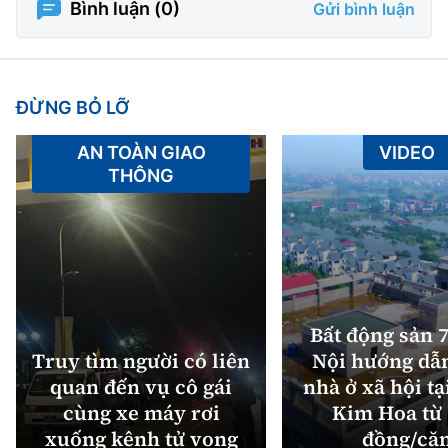
Bình luận (
0
)
Gửi bình luận
ĐỪNG BỎ LỠ
AN TOÀN GIAO
VIDEO
THÔNG
Bất động sản 7
Truy tìm người có liên
Nội hướng dẫ
quan đến vụ cô gái
nhà ở xã hội tạ
cùng xe máy rơi
Kim Hoa từ 
xuống kênh tử vong
đồng/că