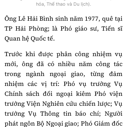
Tổng biên tập:
Nguyễn Thị Hồng Nga
hóa, Thể thao và Du lịch).
Phó Tổng biên tập:
Nguyễn Sơn Tùng,
Ông Lê Hải Bình sinh năm 1977, quê tại
Nguyễn Đức Thắng, La Đức Hùng
TP Hải Phòng; là Phó giáo sư, Tiến sĩ
Hotline:
Quảng cáo và Phát hành:
Quan hệ Quốc tế.
0901 514 799
0915 057 282
Email:
bandoc@baoxaydung.vn
Trước khi được phân công nhiệm vụ
Cấm sao chép dưới mọi hình thức nếu không có sự
mới, ông đã có nhiều năm công tác
chấp thuận bằng văn bản.
trong ngành ngoại giao, từng đảm
nhiệm các vị trí: Phó vụ trưởng Vụ
Chính sách đối ngoại kiêm Phó viện
trưởng Viện Nghiên cứu chiến lược; Vụ
Thông tin tòa
soạn
trưởng Vụ Thông tin báo chí; Người
phát ngôn Bộ Ngoại giao; Phó Giám đốc