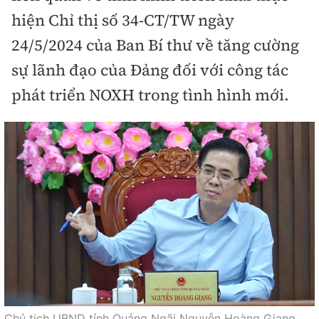
Tổng biên tập:
Nguyễn Thị Hồng Nga
hiện Chỉ thị số 34-CT/TW ngày
Phó Tổng biên tập:
Nguyễn Sơn Tùng,
24/5/2024 của Ban Bí thư về tăng cường
Nguyễn Đức Thắng, La Đức Hùng
sự lãnh đạo của Đảng đối với công tác
Hotline:
Quảng cáo và Phát hành:
phát triển NOXH trong tình hình mới.
0901 514 799
0915 057 282
Email:
bandoc@baoxaydung.vn
Cấm sao chép dưới mọi hình thức nếu không có sự
chấp thuận bằng văn bản.
Thông tin tòa
soạn
Chủ tịch UBND tỉnh Quảng Ngãi Nguyễn Hoàng Giang.