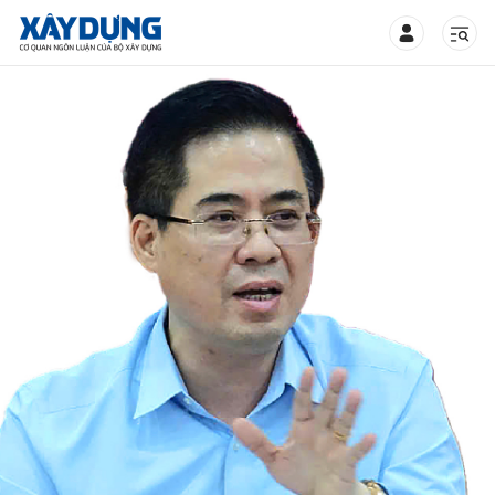
TIN BỘ XÂY DỰNG
CHUYÊN MỤC
Mới nhất
Thời sự
Chính trị
Xây dựng
Xã hội
Chỉ đạo điều hành
Giao thông