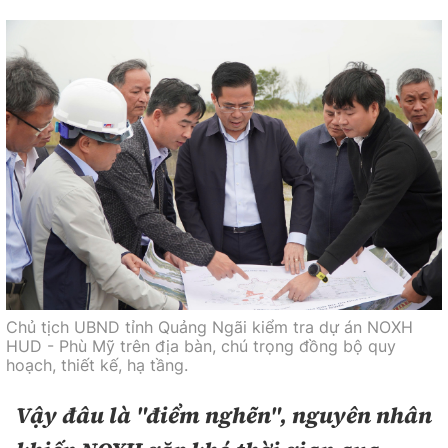
Chủ tịch UBND tỉnh Quảng Ngãi kiểm tra dự án NOXH
HUD - Phù Mỹ trên địa bàn, chú trọng đồng bộ quy
hoạch, thiết kế, hạ tầng.
Vậy đâu là "điểm nghẽn", nguyên nhân