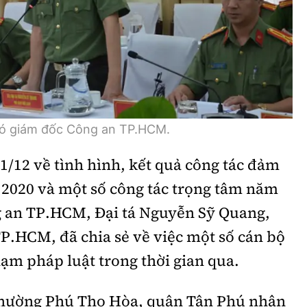
Bình luận
Sản phẩm mới
Hậu trường sao
AI
360 độ thể thao
Tư vấn
Video
Thời sự
hó giám đốc Công an TP.HCM.
Khám phá
1/12 về tình hình, kết quả công tác đảm
 2020 và một số công tác trọng tâm năm
Camera giao thông
g an TP.HCM, Đại tá Nguyễn Sỹ Quang,
Câu chuyện giao thông
P.HCM, đã chia sẻ về việc một số cán bộ
Lăng kính xây dựng
ạm pháp luật trong thời gian qua.
Giải trí - Thể thao
phường Phú Thọ Hòa, quận Tân Phú nhận