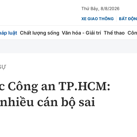
Thứ Bảy, 8/8/2026
XE GIAO THÔNG
BẤT ĐỘN
háp luật
Chất lượng sống
Văn hóa - Giải trí
Thể thao
Côn
Giao thông
Kinh tế
ành
Quản lý
Thị trường
 SỰ
 trúc
Đường bộ
Tài chính
c Công an TP.HCM:
ng
Hàng không
Chứng khoán
 nhiều cán bộ sai
 lượng
Đường sắt
Bảo hiểm
Đường sắt tốc độ cao
Doanh nghiệp
Đăng kiểm
xem thêm