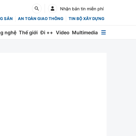
Nhận bản tin miễn phí
G SẢN
AN TOÀN GIAO THÔNG
TIN BỘ XÂY DỰNG
g nghệ
Thế giới
Đi ++
Video
Multimedia
Multimedia
Special
Emagazine
Photo
Infographic
English
Các chuyên trang