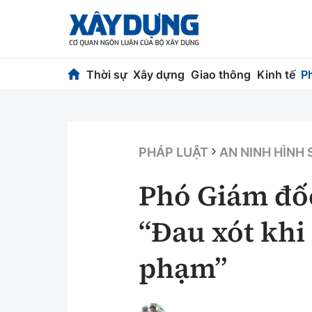
Thời sự
Xây dựng
Giao thông
Kinh tế
P
Thời sự
Xây dựng
Chính trị
Chỉ đạo điều h
PHÁP LUẬT
AN NINH HÌNH
Xã hội
Quy hoạch kiến
Phó Giám đố
Chuyện dọc đường
Vật liệu xây dự
“Đau xót khi
Cải chính
Giám định chất
phạm”
Quản lý đô thị