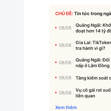
CHỦ ĐỀ:
Tin tức trong ng
Quảng Ngãi: Khởi
08/08
đoạt hơn 14 tỷ 
Gia Lai: TikToke
08/08
tra hành vi gì?
Quảng Ngãi: Đối 
08/08
nấp ở Lâm Đồng
08/08
Tăng kiểm soát d
Vụ cô gái rơi xu
08/08
liên quan
Xem thêm