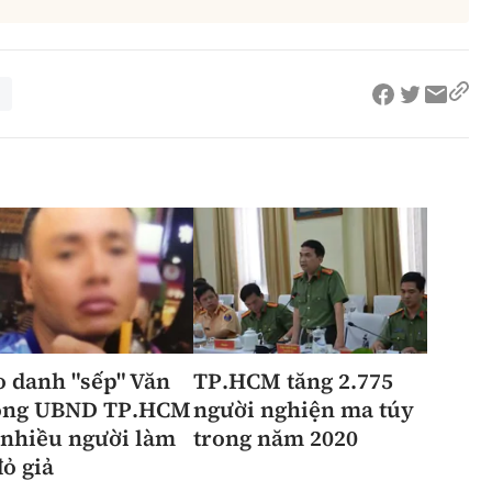
 danh "sếp" Văn
TP.HCM tăng 2.775
òng UBND TP.HCM
người nghiện ma túy
 nhiều người làm
trong năm 2020
đỏ giả