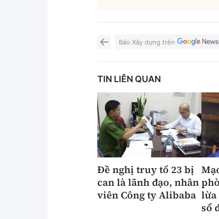
Báo Xây dựng trên
TIN LIÊN QUAN
Đề nghị truy tố 23 bị
Mạo
can là lãnh đạo, nhân
ph
viên Công ty Alibaba
lừa
sổ 