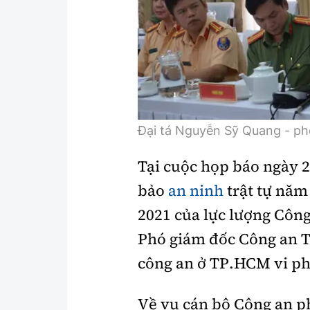
Y tế
Showbiz
Đời sống
Điện ảnh
Lao động - Công đoàn
Âm nhạc
Thế giới
Đi ++
Thời sự Quốc tế
Du lịch
Đại tá Nguyễn Sỹ Quang - p
Hồ sơ tài liệu
Khám phá
Tại cuộc họp báo ngày 2
bảo
an ninh
trật tự năm
Thế giới giao thông
Lối sống
2021 của lực lượng Côn
Thế giới xây dựng
Ẩm thực
Phó giám đốc Công an T
công an ở TP.HCM vi ph
Về vụ cán bộ Công an 