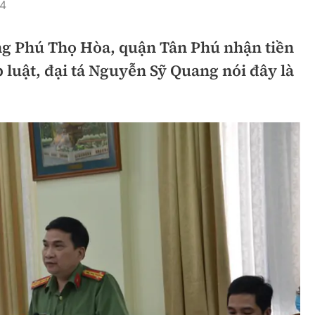
24
hông
Đường thủy
g Phú Thọ Hòa, quận Tân Phú nhận tiền
h
Hàng hải
luật, đại tá Nguyễn Sỹ Quang nói đây là
ng
Đường sắt đô thị
hông
Nhà thầu
Mời thầu - Đấu thầu
TGT
Thi viết về Ngành
ao thông
rí
Thể thao
Công nghệ
Bóng đá
Công nghệ mới