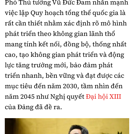
Phó Thủ tướng Vũ Đức Đam nhấn mạnh
Thế giới
Gương sáng giao thông
Âm nhạc
Nhà thầu
việc lập Quy hoạch tổng thể quốc gia là
Hậu trường sao
Sản phẩm mới
Thời sự Quốc tế
Đi ++
rất cần thiết nhằm xác định rõ mô hình
Mời thầu - Đấu thầu
360 độ thể thao
Tư vấn
Hồ sơ tài liệu
phát triển theo không gian lãnh thổ
Du lịch
Video
Thi viết về GTVT
mang tính kết nối, đồng bộ, thống nhất
Thế giới giao thông
Khám phá
Thời sự
cao, tạo không gian phát triển và động
Thế giới xây dựng
lực tăng trưởng mới, bảo đảm phát
Lối sống
Khám phá
triển nhanh, bền vững và đạt được các
Ẩm thực
Camera giao thông
mục tiêu đến năm 2030, tầm nhìn đến
Cơ quan chủ quản: Bộ Xây dựng
năm 2045 như Nghị quyết
Đại hội XIII
Câu chuyện giao thông
Giấy phép số: 03/GP-BVHTTDL, cấp ngày 1/4/2025.
của Đảng đã đề ra.
Giải trí - Thể thao
Tòa soạn: Số 2 Nguyễn Công Hoan, phường Giảng Võ,
Hà Nội.