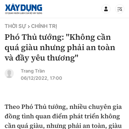
TIN BỘ XÂY DỰNG
THỜI SỰ
CHÍNH TRỊ
Phó Thủ tướng: "Không cần
quá giàu nhưng phải an toàn
và đầy yêu thương"
CHUYÊN MỤC
Trang Trần
Mới nhất
06/12/2022, 17:00
Thời sự
Chính trị
Theo Phó Thủ tướng, nhiều chuyên gia
Xây dựng
đồng tình quan điểm phát triển không
Xã hội
Chỉ đạo điều hành
cần quá giàu, nhưng phải an toàn, giàu
Giao thông