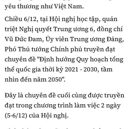
Chuyện dọc đường
yêu thương như Việt Nam.
Quy hoạch kiến trúc
Quản lý
Kinh tế
Chiều 6/12, tại Hội nghị học tập, quán
Cải chính
Vật liệu xây dựng
Đường bộ
Thị trường
triệt Nghị quyết Trung ương 6, đồng chí
Pháp luật
Giám định chất lượng
Vũ Đức Đam, Ủy viên Trung ương Đảng,
Hàng không
Tài chính
Thanh tra
An toàn giao thông
Phó Thủ tướng Chính phủ truyền đạt
Quản lý đô thị
Đường sắt
Chứng khoán
chuyên đề "Định hướng Quy hoạch tổng
An ninh hình sự
Giao thông 24h
Chất lượng sống
Đăng kiểm
thể quốc gia thời kỳ 2021 - 2030, tầm
Bảo hiểm
Điều tra
ATGT địa phương
Giáo dục
nhìn đến năm 2050".
Văn hóa - Giải Trí
Đường sắt tốc độ cao
Doanh nghiệp
Pháp đình
Văn hóa giao thông
Y tế
Đây là chuyên đề cuối cùng được truyền
Văn hóa
Đường thủy
Thể thao
Hỏi - Đáp
Lái xe an toàn
đạt trong chương trình làm việc 2 ngày
Đời sống
Showbiz
Hàng hải
Bóng đá
(5-6/12) của Hội nghị.
Công nghệ
Chung tay vì ATGT
Lao động - Công đoàn
Điện ảnh
Đường sắt đô thị
Bình luận
Công nghệ mới